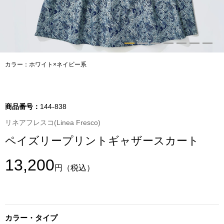
トップス
Tシャツ／カッ
物
ポロシャツ
カラー：ホワイト×ネイビー系
／アクセサリー
シャツ
ョン雑貨
商品番号：
144-838
トレーナー／パ
リネアフレスコ(Linea Fresco)
ペイズリープリントギャザースカート
セーター／カー
13,200
円
（税込）
ベスト
その他
カラー・タイプ