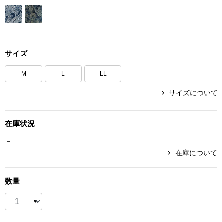
ボトムス
パンツ／スラッ
サイズ
ショート･クロ
M
L
LL
デニム
サイズについて
その他
在庫状況
－
在庫について
ルーム･アン
数量
ルームウェア／
BOGARD 最新号はこちら
アンダーウェア