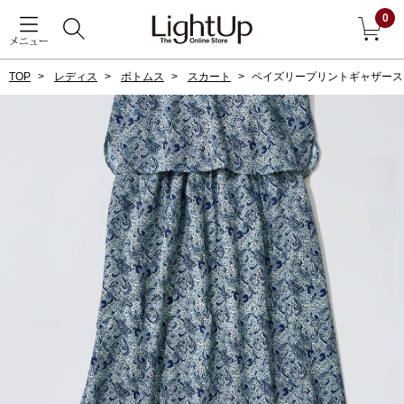
0
メニュー
TOP
レディス
ボトムス
スカート
ペイズリープリントギャザース
戻る
アウター
すべて見る
ジャケット
コート
ブルゾン
アンダーウェア
その他