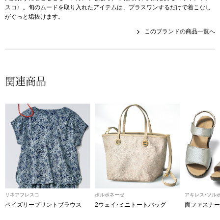
帽子
キッズ
スコ〉。旬のムードを取り入れたアイテムは、プラスワンするだけで着こなし
がぐっと垢抜けます。
ネクタイ
芸品
このブランドの商品一覧へ
マフラー／スヌ
関連商品
スカーフ／スト
手袋
ベルト
靴下
サングラス／メ
リネアフレスコ
ボルボネーゼ
アキレス･ソル
ペイズリープリントブラウス
2ウェイ･ミニトートバッグ
面ファスナー
傘／日傘