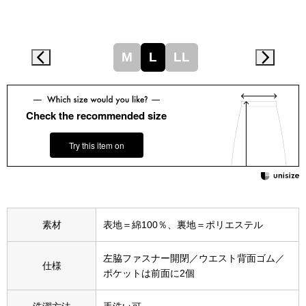
スニーカー
ブーツ
M
L
LL
サンダル
Check the recommended size
その他
Try this item on
財布／小物
財布／コインケ
素材
表地＝綿100％、裏地＝ポリエステル
革小物
左脇ファスナー開閉／ウエスト背面ゴム／
仕様
Miss Kyouko／ミスキョウコ
ポケットは前面に2個
ポーチ
ブランド