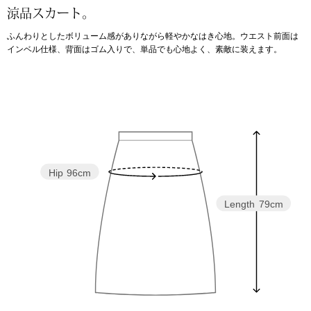
涼品スカート。
アンダーウェア
リュック･バッ
ふんわりとしたボリューム感がありながら軽やかなはき心地。ウエスト前面は
インベル仕様、背面はゴム入りで、単品でも心地よく、素敵に装えます。
ボストンバッグ
スーツケース／
物
その他
Hip
96cm
／アクセサリー
シューズ
Length
79cm
ョン雑貨
スリップオン
レースアップ