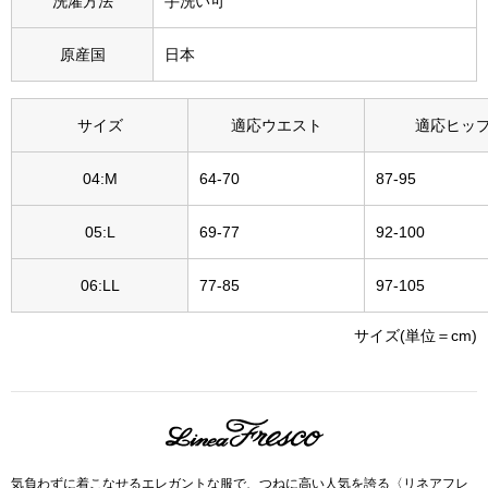
洗濯方法
手洗い可
その他
特集
原産国
日本
ウオッチ／ア
サイズ
適応ウエスト
適応ヒッ
ホビー
すべて見る
ウオッチ
04:M
64-70
87-95
ネックレス
05:L
69-77
92-100
ック
ブレスレット
06:LL
77-85
97-105
サイズ(単位＝cm)
その他
･テーブルウェア
ファッション
気負わずに着こなせるエレガントな服で、つねに高い人気を誇る〈リネアフレ