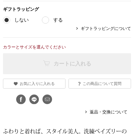
ギフト
ラッピング
ブランド
その他
しない
する
特集
ギフトラッピングについて
バッグ
カタログ
カラーとサイズを選んでください
トートバッグ
カートに入れる
ス
すべて見る
ハンドバッグ
ショルダーバッ
お気に入りに入れる
この商品について質問
ブリーフケース
返品・交換について
ス／チュニック
クラッチバッグ
ふわりと着れば、スタイル美⼈。洗練ペイズリーの
ボディバッグ