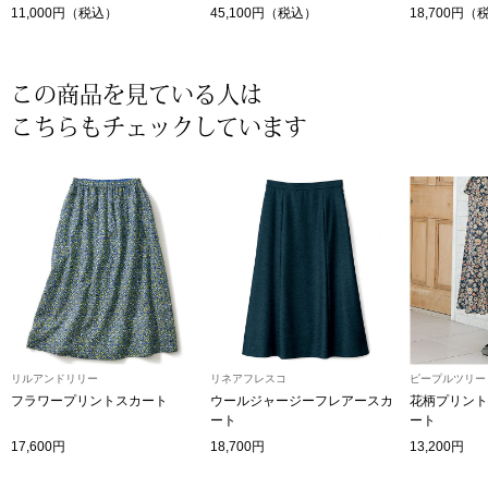
11,000円（税込）
45,100円（税込）
18,700円（
〈セイコー〉マウリッツハイス美術館公認フェ
その他
ルメールオマージュウオッチ
この商品を見ている人は
ブランド
こちらもチェックしています
和装
特集
和装小物
その他
ティ
すべて見る
ケア
その他
リルアンドリリー
リネアフレスコ
ピープルツリー
ア
フラワープリントスカート
ウールジャージーフレアースカ
花柄プリント
ート
ート
おすすめブラ
17,600円
18,700円
13,200円