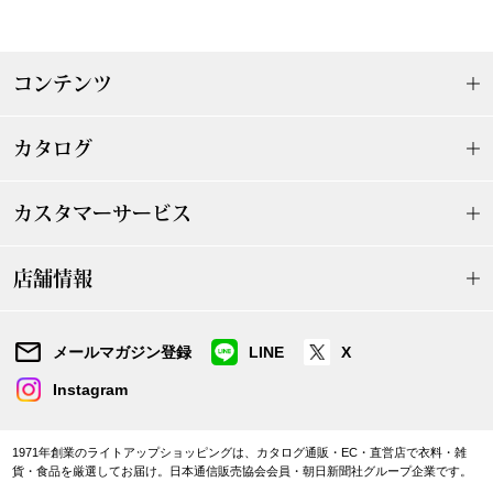
ザ･ノース･フ
ップ
ヘリーハンセン
ンス
コンテンツ
カンタベリー
カタログ
金谷製靴
カスタマーサービス
ヘンリーコット
店舗情報
おすすめ特集
メールマガジン登録
LINE
X
【特集】Trave
Instagram
【特集】cante
1971年創業のライトアップショッピングは、カタログ通販・EC・直営店で衣料・雑
貨・食品を厳選してお届け。日本通信販売協会会員・朝日新聞社グループ企業です。