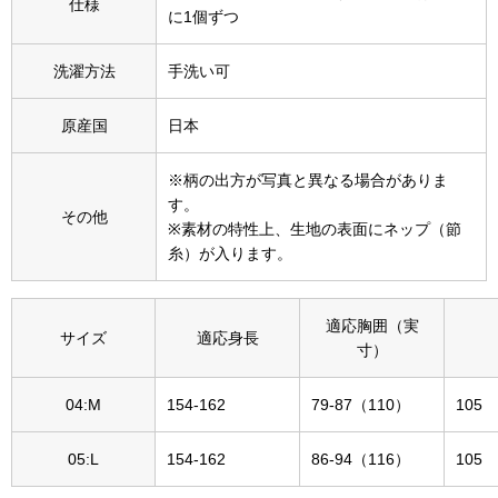
仕様
に1個ずつ
その他
特集
洗濯方法
手洗い可
ウオッチ／ア
原産国
日本
ホビー
すべて見る
ウオッチ
※柄の出方が写真と異なる場合がありま
す。
その他
※素材の特性上、生地の表面にネップ（節
ネックレス
糸）が入ります。
ック
ブレスレット
適応胸囲（実
サイズ
適応身長
寸）
その他
･テーブルウェア
04:M
154-162
79-87（110）
105
ファッション
05:L
154-162
86-94（116）
105