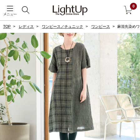
0
メニュー
TOP
レディス
ワンピース／チュニック
ワンピース
麻混先染めワ
戻る
アウター
すべて見る
ジャケット
コート
ブルゾン
アンダーウェア
その他