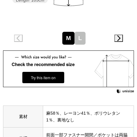
Length
105cm
スニーカー
ブーツ
サンダル
M
L
その他
Check the recommended size
財布／小物
Try this item on
財布／コインケ
革小物
麻58％、レーヨン41％、ポリウレタン
素材
Miss Kyouko／ミスキョウコ
1％、裏地なし
ポーチ
前面一部ファスナー開閉／ポケットは両脇
ブランド