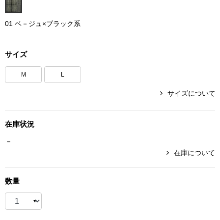
ボトムス
01 ベ－ジュ×ブラック系
パンツ／スラッ
サイズ
ショート･クロ
M
L
デニム
サイズについて
その他
在庫状況
－
在庫について
ルーム･アン
数量
ルームウェア／
BOGARD 最新号はこちら
アンダーウェア