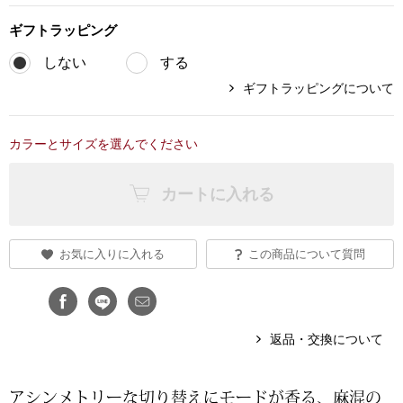
ブランド
ギフト
ラッピング
その他
しない
する
特集
ギフトラッピングについて
バッグ
カタログ
カラーとサイズを選んでください
トートバッグ
カートに入れる
ス
すべて見る
ハンドバッグ
ショルダーバッ
お気に入りに入れる
この商品について質問
ブリーフケース
返品・交換について
ス／チュニック
クラッチバッグ
ボディバッグ
アシンメトリーな切り替えにモードが香る、麻混の