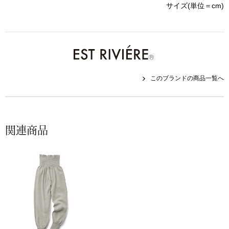
帽子
キッズ
サイズ(単位＝cm)
ネクタイ
芸品
マフラー／スヌ
このブランドの商品一覧へ
スカーフ／スト
手袋
関連商品
ベルト
靴下
サングラス／メ
傘／日傘