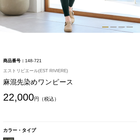
トップス
Tシャツ／カッ
物
ポロシャツ
／アクセサリー
シャツ
商品番号：
148-721
ョン雑貨
エストリビエール(EST RIVIERE)
トレーナー／パ
麻混先染めワンピース
セーター／カー
22,000
円
（税込）
ベスト
その他
カラー・タイプ