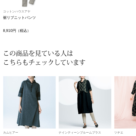
〈セイコー〉マウリッツハイス美術館公認フェ
コットンハウスアヤ
その他
ルメールオマージュウオッチ
裾リブニットパンツ
8,910円（税込）
ブランド
和装
特集
この商品を見ている人は
和装小物
こちらもチェックしています
その他
ティ
すべて見る
ケア
その他
ア
おすすめブラ
カムヒアー
ナインティーンブルームプラス
ツチエ