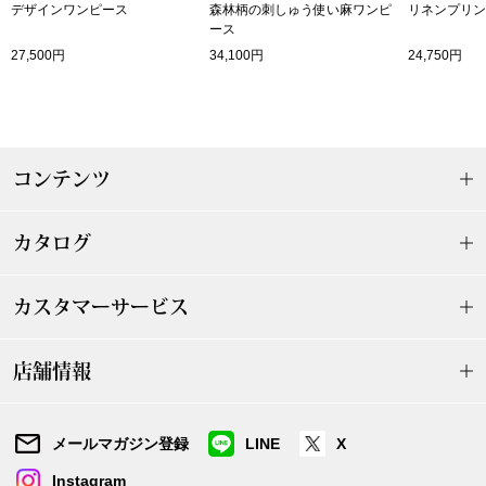
ザ･ノース･フ
デザインワンピース
森林柄の刺しゅう使い麻ワンピ
リネンプリン
ップ
ース
27,500円
34,100円
24,750円
ヘリーハンセン
ンス
カンタベリー
金谷製靴
コンテンツ
ヘンリーコット
カタログ
カスタマーサービス
おすすめ特集
店舗情報
【特集】Trave
【特集】cante
メールマガジン登録
LINE
X
Instagram