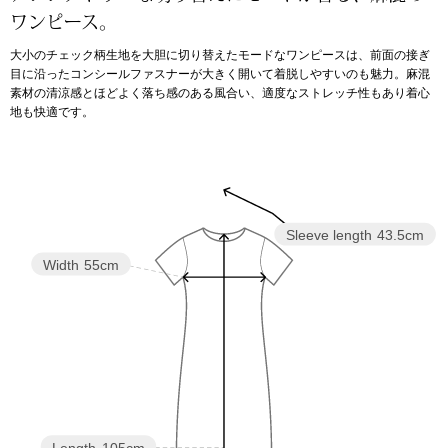
ワンピース。
アンダーウェア
リュック･バッ
大小のチェック柄生地を大胆に切り替えたモードなワンピースは、前面の接ぎ
目に沿ったコンシールファスナーが大きく開いて着脱しやすいのも魅力。麻混
素材の清涼感とほどよく落ち感のある風合い、適度なストレッチ性もあり着心
ボストンバッグ
地も快適です。
スーツケース／
物
その他
Sleeve length
43.5cm
／アクセサリー
Width
55cm
シューズ
ョン雑貨
スリップオン
レースアップ