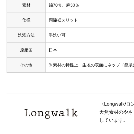
素材
綿70％、麻30％
仕様
両脇裾スリット
洗濯方法
手洗い可
原産国
日本
その他
※素材の特性上、生地の表面にネップ（節糸
〈Longwal
天然素材のやさ
しています。