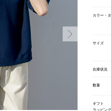
傘／日傘
ェア
ウオッチ
その他
財布／小物
ネックレス
カラー・
ブレスレット
和装
その他
財布／コインケース
革小物
ポーチ
着物／浴衣
ファッション雑貨
その他
和装小物
サイズ
バッグ
その他
帽子
ウオッチ／アクセサリー
ネクタイ
その他
マフラー／スヌード
スカーフ／ストール
ウオッチ
在庫状況
手袋
ネックレス
ベルト
ブレスレット
靴下
リング
数量
サングラス／メガネ
イヤリング／ピアス
バッグ
傘／日傘
ブローチ
その他
その他
ギフト
ラッピン