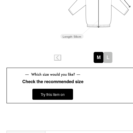
Length
58cm
M
L
Check the recommended size
Try this item on