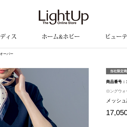
ディス
ホーム&ホビー
ビュー
オーバー
ェア
ウェア
財布／小物
シューズ
美術･工芸品
定期便
和装
ファッシ
当社限定商
商品番号：
財布／コインケース
スリップオン
和装小物
帽子
革小物
レースアップ
その他
マフラー／ス
ロングウォーク
ポーチ
パンプス
スカーフ／ス
メッシュ
その他
スニーカー
手袋
その他
ツ
ブーツ
ベルト
17,05
サンダル
靴下
ウオッチ／アクセサリー
その他
サングラス／