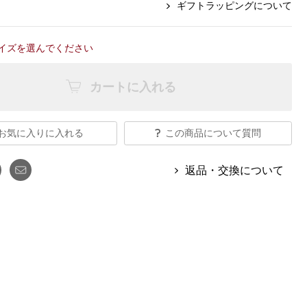
【特集】Travel Partner／トラベル
ギフトラッピングについて
ルボタンのアルパカ混ニット
【特集】使いやすさを追求した 防
パートナー
災用品
【特集】canterbury／カンタベリー
【特集】ギフトセレクション
イズを選んでください
【特集】HELLY HANSEN／ヘリー
ハンセン
カートに入れる
おすすめカタログ
お気に入りに入れる
この商品について質問
BOGARD August 2026 vol.181
返品・交換について
BOGARD July 2026 vol.180
RUGLOG 2026 Summer Vol.30