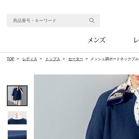
メンズ
レ
TOP
レディス
トップス
セーター
メッシュ調ボートネックプル
すべてのメンズアイテム
すべてのレディスアイテム
すべてのホーム&ホビーアイテム
すべてのビューティアイテム
すべてのグルメアイテム
アウター
アウター
家具
フェイスケア
食品
ルーム･アンダーウ
ボトムス
キッチン･テーブル
メイクアップ
頒布会
ジャケット
ジャケット
テーブル／椅子･座椅子
ルームウェア／パジャマ
スカート
テーブルウェア
コート
コート
収納家具
アンダーウェア
パンツ／スラックス
調理器具
ボディケア
ワイン／ビール／酒
フレグランス
ブルゾン
ブルゾン
その他
その他
ワイド･ガウチョパンツ
キッチン雑貨
その他
その他
レギンス／スパッツ
その他
ショート･クロップドパン
ファブリック
バッグ
ヘアケア
その他
その他
その他
トップス
トップス
家電
クッション／座布団
トートバッグ