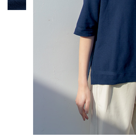
ルーム･アンダーウ
Tシャツ／カットソー
Tシャツ／カットソー
ブランケット／ソファカバー
ハンドバッグ
生活家電
ポロシャツ
ポロシャツ
カーペット／ラグ／マット
ショルダーバッグ
キッチン家電
シャツ
シャツ／ブラウス
寝具
ブリーフケース
ルームウェア／パジャマ
AV機器
トレーナー／パーカ
タンクトップ／キャミソール
カーテン／のれん／簾
クラッチバッグ
アンダーウェア
その他
セーター／カーディガン
トレーナー／パーカ
その他
ボディバッグ
その他
ベスト
セーター
リュック･バックパック
ホビー･キッズ
その他
カーディガン／アンサンブル
ボストンバッグ
生活雑貨
バッグ
ベスト
スーツケース／キャリー
ホビー／玩具
スーツ
その他
ボトムス
インテリアアート･ルームアクセ
トートバッグ
人形／ぬいぐるみ
その他
サリー
ハンドバッグ
光学機器
クロック／気象計
シューズ
パンツ／スラックス
ショルダーバッグ
ステーショナリー
バス･トイレタリー
ワンピース／チュニック
ショート･クロップドパンツ
クラッチバッグ
AVソフト／書籍／図録
ランドリー
デニム
スリップオン
ボディバッグ
アウトドア･スポーツ用品
掃除用品
その他
ワンピース
レースアップ
リュック･バックパック
その他
スリッパ／ルームシューズ
シャツワンピース
スニーカー
ボストンバッグ
防災･防犯用品
チュニック
ブーツ
スーツケース／キャリー
ガーデニング
サンダル
その他
和のインテリア小物
その他
仏具／香