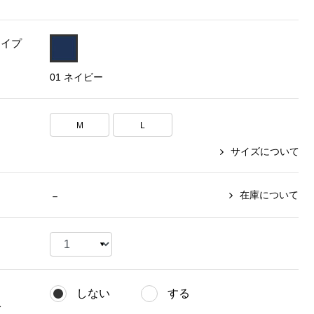
【特集】〈セイコー〉マウリッ
Miss Kyouko／ミスキョウコ
Salon de GRANDGRIS
【特集】食彩倶楽部
ツハイス美術館公認フェルメー
タイプ
おすすめブランド
おすすめブランド
おすすめブランド
ルオマージュウオッチ
01 ネイビー
BOGARD 最新号はこちら
リネアフレスコ
ベキュア グラン／プレミアム
食彩倶楽部
おすすめブランド
ヤッコマリカルド
メイクプロポーション
おすすめブランド
M
L
セイコー
銀座花菱
ネイチャーマジック
おすすめ特集
ソニー
ミスキョウコ
かづきれいこ
サイズについて
ザ･ノース･フェイス
コラントッテ
ベアー
レフィーネ
【特集】〈銀座 梅林〉国産ヒレ肉
ヘリーハンセン
の特製カツ丼の具
Fabric by ベストオブモリス
カンタベリー
在庫について
－
フェイラー
【特集】ご飯のお供
金谷製靴
おすすめ特集
おすすめ特集
【特集】おうちご飯、おうち飲み
ヘンリーコットンズ
【特集】ゆったりサイズ for Ladies
【特集】当社限定ビューティーアイ
おすすめ特集
テム
【特集】ベーシックアイテム for
おすすめ特集
Ladies
【特集】VECUA GRAND PREMIUM
【特集】William Morris／ウィリア
しない
する
ム･モリス
【特集】〈ロングウォーク〉カラフ
【特集】五島の椿
グ