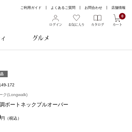
ご利用ガイド
よくあるご質問
お問合わせ
店舗情報
0
ログイン
お気に入り
カタログ
カート
ティ
グルメ
ョン雑貨
品
149-172
ヌード
(Longwalk)
トール
調ボートネックプルオーバー
0
円
（税込）
メガネ