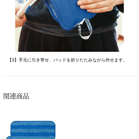
〈セイコー〉マウリッツハイス美術館公認フェ
その他
ルメールオマージュウオッチ
ブランド
和装
特集
和装小物
【3】手元に引き寄せ、パッドを折りたたみながら外せます。
その他
ティ
すべて見る
ケア
関連商品
その他
ア
おすすめブラ