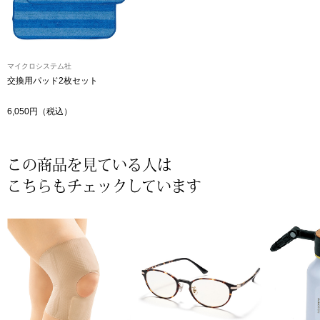
ザ･ノース･フ
ップ
ヘリーハンセン
ンス
マイクロシステム社
カンタベリー
交換用パッド2枚セット
6,050円（税込）
金谷製靴
ヘンリーコット
この商品を見ている人は
こちらもチェックしています
おすすめ特集
【特集】Trave
【特集】cante