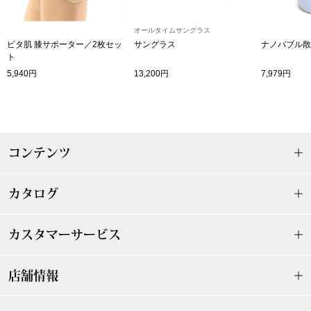
【特集】HELL
オールタイムサングラス
ピタ肌 膝サポーター／2枚セッ
サングラス
ナノバブル散
ト
おすすめカタ
5,940円
13,200円
7,979円
Salon de GRANDGRIS
BOGARD August
ブランド
BOGARD July 2
コンテンツ
特集
RUGLOG 2026 
カタログ
すべて見る
アウター
カスタマーサービス
ジャケット
店舗情報
ビール／酒
コート