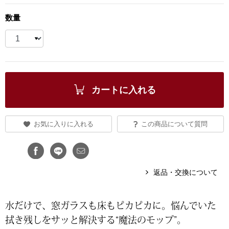
ブランド
数量
その他
特集
バッグ
カタログ
トートバッグ
カートに入れる
ス
すべて見る
ハンドバッグ
お気に入りに入れる
この商品について質問
ショルダーバッ
ブリーフケース
返品・交換について
ス／チュニック
クラッチバッグ
水だけで、窓ガラスも床もピカピカに。悩んでいた
拭き残しをサッと解決する“魔法のモップ”。
ボディバッグ