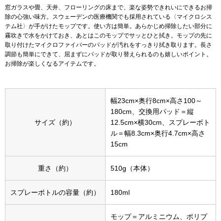
窓ガラスや畳、天井、フローリングの床まで、楽な姿勢できれいにできるお掃
除の心強い味方。スウェーデンの医療機関でも採用されている〈マイクロシス
アンダーウェア
リュック･バッ
テム社〉が手がけたモップです。使い方は簡単。あらかじめ掃除したい部分に
霧吹きで水をかけておき、あとはこのモップでサッとひと拭き。モップの先に
取り付けたマイクロファイバーのパッドが汚れをすっきり拭き取ります。長さ
ボストンバッグ
調節も簡単にできて、屈まずにパッドが取り替えられるのも嬉しいポイント。
お掃除が楽しくなるアイテムです。
スーツケース／
幅23cm×奥行8cm×高さ100～
物
その他
180cm、交換用パッド＝縦
サイズ（約）
12.5cm×横30cm、スプレーボト
／アクセサリー
ル＝幅8.3cm×奥行4.7cm×高さ
シューズ
15cm
ョン雑貨
重さ（約）
510g（本体）
スリップオン
スプレーボトルの容量（約）
180ml
レースアップ
モップ＝アルミニウム、ポリプ