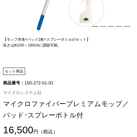
トップス
Tシャツ／カッ
物
ポロシャツ
【モップ本体+パッド2枚+スプレーボトルのセット】
／アクセサリー
長さは約100～180cmに調節可能。
シャツ
ョン雑貨
トレーナー／パ
セット商品
商品番号：
150-272-01-01
セーター／カー
マイクロシステム社
マイクロファイバープレミアムモップ／
ベスト
パッド･スプレーボトル付
その他
16,500
円
（税込）