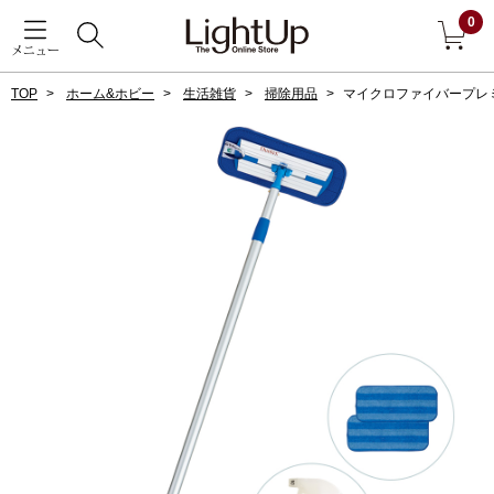
0
メニュー
TOP
ホーム&ホビー
生活雑貨
掃除用品
マイクロファイバープレ
戻る
アウター
すべて見る
ジャケット
コート
ブルゾン
アンダーウェア
その他