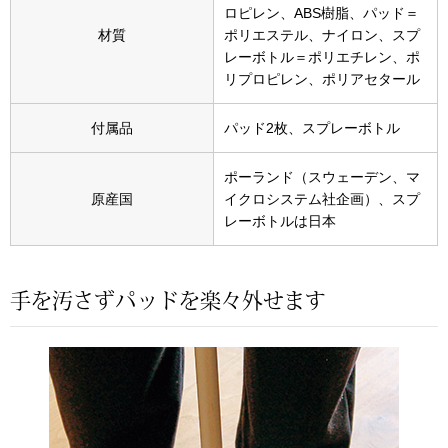
スニーカー
ロピレン、ABS樹脂、パッド＝
材質
ポリエステル、ナイロン、スプ
レーボトル＝ポリエチレン、ポ
ブーツ
リプロピレン、ポリアセタール
サンダル
付属品
パッド2枚、スプレーボトル
その他
ポーランド（スウェーデン、マ
原産国
イクロシステム社企画）、スプ
レーボトルは日本
財布／小物
手を汚さずパッドを楽々外せます
財布／コインケ
革小物
Miss Kyouko／ミスキョウコ
ポーチ
ブランド