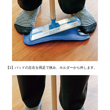
その他
特集
ウオッチ／ア
ホビー
すべて見る
ウオッチ
ネックレス
ック
ブレスレット
【1】パッドの左右を両足で挟み、ホルダーから外します。
その他
･テーブルウェア
ファッション