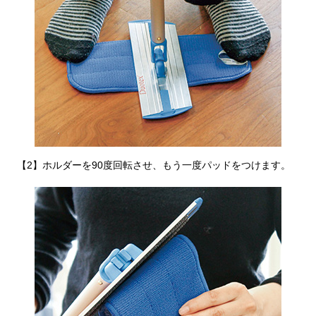
帽子
キッズ
ネクタイ
芸品
マフラー／スヌ
スカーフ／スト
手袋
【2】ホルダーを90度回転させ、もう一度パッドをつけます。
ベルト
靴下
サングラス／メ
傘／日傘