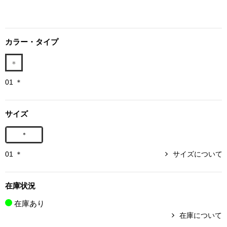
ボトムス
パンツ／スラッ
カラー・タイプ
ショート･クロ
01 ＊
デニム
サイズ
その他
＊
01 ＊
サイズについて
ルーム･アン
在庫状況
ルームウェア／
在庫あり
在庫について
BOGARD 最新号はこちら
アンダーウェア