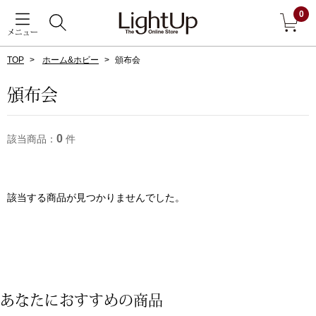
0
メニュー
TOP
ホーム&ホビー
頒布会
戻る
頒布会
アウター
すべて見る
0
該当商品：
件
ジャケット
コート
該当する商品が見つかりませんでした。
ブルゾン
アンダーウェア
その他
あなたにおすすめの商品