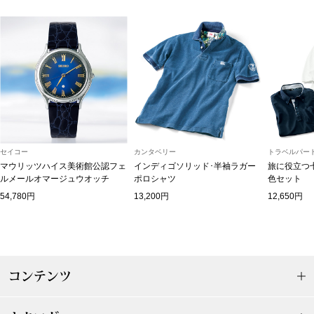
トップス
Tシャツ／カッ
物
ポロシャツ
／アクセサリー
シャツ
ョン雑貨
セイコー
カンタベリー
トラベルパート
トレーナー／パ
マウリッツハイス美術館公認フェ
インディゴソリッド･半袖ラガー
旅に役立つ
ルメールオマージュウオッチ
ポロシャツ
色セット
54,780円
13,200円
12,650円
セーター／カー
ベスト
その他
コンテンツ