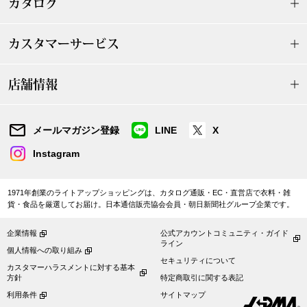
カタログ
ボトムス
カスタマーサービス
パンツ／スラッ
店舗情報
ショート･クロ
デニム
メールマガジン登録
LINE
X
Instagram
その他
1971年創業のライトアップショッピングは、カタログ通販・EC・直営店で衣料・雑
貨・食品を厳選してお届け。日本通信販売協会会員・朝日新聞社グループ企業です。
ルーム･アン
企業情報
公式アカウントコミュニティ・ガイド
ライン
個人情報への取り組み
ルームウェア／
セキュリティについて
カスタマーハラスメントに対する基本
方針
特定商取引に関する表記
BOGARD 最新号はこちら
アンダーウェア
利用条件
サイトマップ