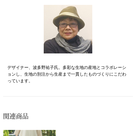
帽子
キッズ
ネクタイ
芸品
マフラー／スヌ
スカーフ／スト
手袋
デザイナー、波多野祐子氏。多彩な生地の産地とコラボレーシ
ョンし、生地の別注から生産まで一貫したものづくりにこだわ
っています。
ベルト
靴下
関連商品
サングラス／メ
傘／日傘