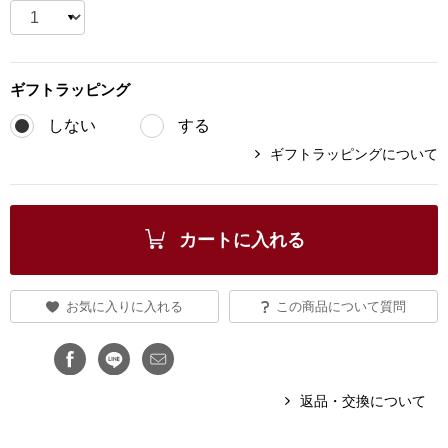
ブランド
その他
特集
ギフト
ラッピング
バッグ
しない
する
カタログ
ギフトラッピングについて
トートバッグ
ス
すべて見る
ハンドバッグ
カートに入れる
ショルダーバッ
お気に入りに入れる
この商品について質問
ブリーフケース
ス／チュニック
クラッチバッグ
返品・交換について
ボディバッグ