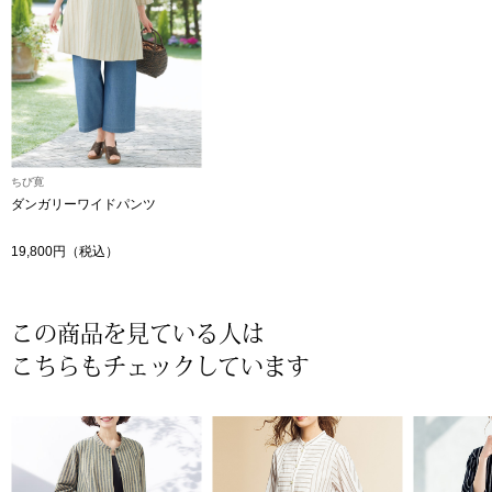
〈セイコー〉マウリッツハイス美術館公認フェ
その他
ルメールオマージュウオッチ
ブランド
和装
特集
ちび寛
和装小物
ダンガリーワイドパンツ
19,800円（税込）
その他
ティ
すべて見る
ケア
この商品を見ている人は
その他
こちらもチェックしています
ア
おすすめブラ