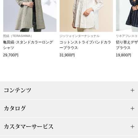
ザ･ノース･フ
ップ
ヘリーハンセン
ンス
カンタベリー
照縞（TERASHIMA）
ジッツォインターナショナル
リネアフレスコ
亀田縞･スタンドカラーロング
コットンストライプバンドカラ
切り替えデザ
シャツ
ーブラウス
ブラウス
金谷製靴
29,700円
31,900円
19,800円
ヘンリーコット
コンテンツ
おすすめ特集
カタログ
【特集】Trave
【特集】cante
カスタマーサービス