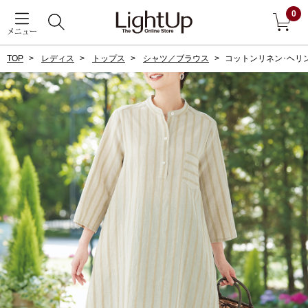
0
メニュー
TOP
レディス
トップス
シャツ／ブラウス
コットンリネン･ヘリ
戻る
アウター
すべて見る
ジャケット
コート
ブルゾン
アンダーウェア
その他