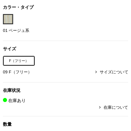
ボトムス
カラー・タイプ
パンツ／スラッ
01 ベージュ系
ショート･クロ
サイズ
デニム
F（フリー）
その他
09 F（フリー）
サイズについて
在庫状況
ルーム･アン
在庫あり
在庫について
ルームウェア／
数量
BOGARD 最新号はこちら
アンダーウェア