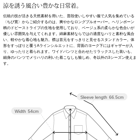
涼を誘う風合い豊かな日常着。
アンダーウェア
リュック･バッ
伝統の技が活きる天然素材を用いた、普段使いしやすい服で人気を集めている
〈ちび寛〉からご紹介するのは、爽やかなロングプルオーバー。ヘリンボーン
柄のドビーストライプの生地を使用しており、ベージュ系の柔らかな色合いが
ボストンバッグ
優しい雰囲気を与えてくれます。綿麻素材ならではの適度なハリと素朴な風合
い、軽やかな着心地も魅力。襟は首元をすっきりと見せるスタンドカラー。体
形をすっぽりと覆うAラインシルエットに、背面のヨーク下にはギャザーが入
スーツケース／
り、ゆったりと着られます。ワイドパンツと合わせたリラックスした装いも、
細身のパンツでメリハリの利いた着こなしも愉しめ、冬以外の3シーズン使えま
す。
物
その他
／アクセサリー
シューズ
Sleeve length
66.5cm
ョン雑貨
スリップオン
Width
54cm
レースアップ