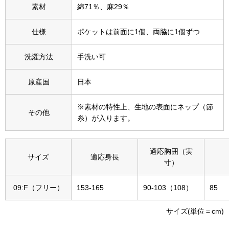
素材
綿71％、麻29％
その他
特集
仕様
ポケットは前面に1個、両脇に1個ずつ
ウオッチ／ア
洗濯方法
手洗い可
ホビー
すべて見る
ウオッチ
原産国
日本
ネックレス
※素材の特性上、生地の表面にネップ（節
その他
糸）が入ります。
ック
ブレスレット
適応胸囲（実
サイズ
適応身長
その他
寸）
･テーブルウェア
09:F（フリー）
153-165
90-103（108）
85
ファッション
サイズ(単位＝cm)