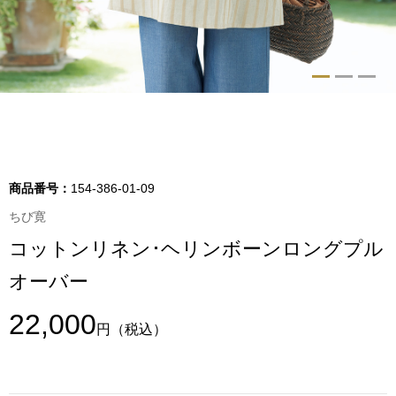
トップス
Tシャツ／カッ
物
ポロシャツ
／アクセサリー
シャツ
ョン雑貨
商品番号：
154-386-01-09
トレーナー／パ
ちび寛
コットンリネン･ヘリンボーンロングプル
セーター／カー
オーバー
ベスト
22,000
円
（税込）
その他