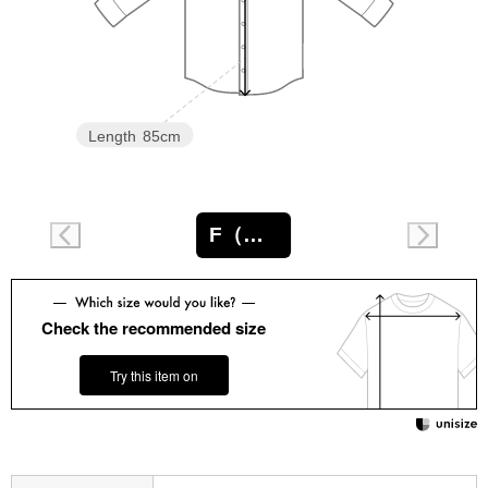
スニーカー
ブーツ
サンダル
Length
85cm
その他
F（フリー）
財布／小物
Check the recommended size
財布／コインケ
Try this item on
革小物
Miss Kyouko／ミスキョウコ
ポーチ
ブランド