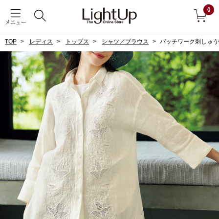
0
メニュー
TOP
レディス
トップス
シャツ／ブラウス
パッチワーク刺しゅう
戻る
アウター
すべて見る
ジャケット
コート
ブルゾン
アンダーウェア
その他