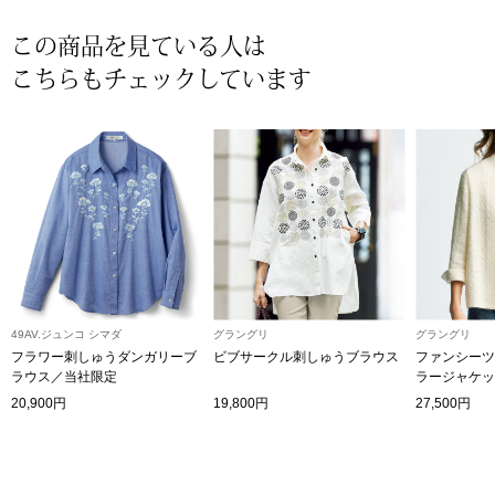
〈セイコー〉マウリッツハイス美術館公認フェ
この商品を見ている人は
その他
ルメールオマージュウオッチ
こちらもチェックしています
ブランド
和装
特集
和装小物
その他
ティ
すべて見る
ケア
49AV.ジュンコ シマダ
グラングリ
グラングリ
その他
フラワー刺しゅうダンガリーブ
ビブサークル刺しゅうブラウス
ファンシーツ
ラウス／当社限定
ラージャケッ
ア
20,900円
19,800円
27,500円
おすすめブラ