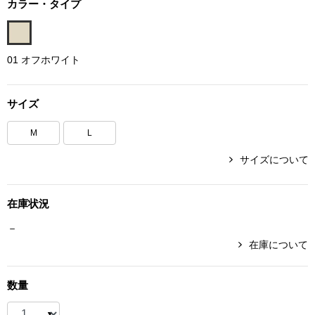
カラー・タイプ
ボトムス
パンツ／スラッ
01 オフホワイト
ショート･クロ
サイズ
デニム
M
L
サイズについて
その他
在庫状況
ルーム･アン
－
在庫について
ルームウェア／
数量
BOGARD 最新号はこちら
アンダーウェア