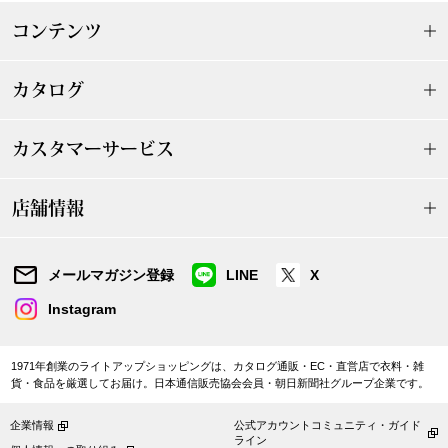
ザ･ノース･フ
ップ
コンテンツ
ヘリーハンセン
ンス
カタログ
カンタベリー
カスタマーサービス
金谷製靴
店舗情報
ヘンリーコット
メールマガジン登録
LINE
X
おすすめ特集
Instagram
【特集】Trave
1971年創業のライトアップショッピングは、カタログ通販・EC・直営店で衣料・雑
貨・食品を厳選してお届け。日本通信販売協会会員・朝日新聞社グループ企業です。
【特集】cante
企業情報
公式アカウントコミュニティ・ガイド
ライン