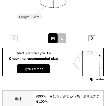
スニーカー
ブーツ
Length
73cm
サンダル
M
L
その他
Check the recommended size
財布／小物
Try this item on
財布／コインケ
革小物
Miss Kyouko／ミスキョウコ
綿90％、麻10％、刺しゅう糸＝ポリエステ
ポーチ
素材
ル100％
ブランド