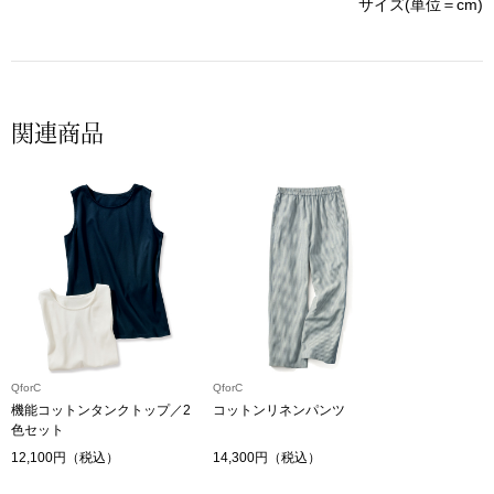
帽子
サイズ(単位＝cm)
キッズ
ネクタイ
芸品
マフラー／スヌ
関連商品
スカーフ／スト
手袋
ベルト
靴下
QforC
QforC
機能コットンタンクトップ／2
コットンリネンパンツ
サングラス／メ
色セット
12,100円（税込）
14,300円（税込）
傘／日傘