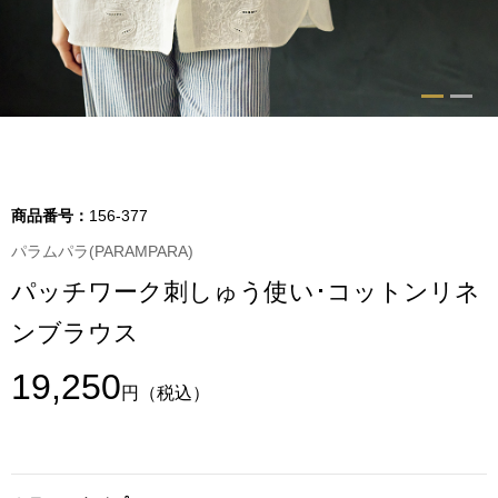
トップス
Tシャツ／カッ
物
ポロシャツ
／アクセサリー
シャツ
商品番号：
156-377
ョン雑貨
パラムパラ(PARAMPARA)
トレーナー／パ
パッチワーク刺しゅう使い･コットンリネ
セーター／カー
ンブラウス
ベスト
19,250
円
（税込）
その他