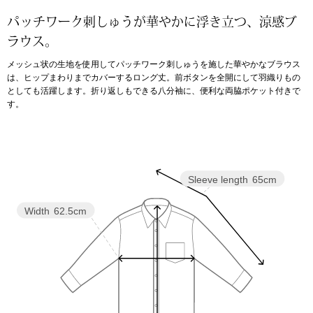
パッチワーク刺しゅうが華やかに浮き立つ、涼感ブ
アンダーウェア
リュック･バッ
ラウス。
メッシュ状の生地を使用してパッチワーク刺しゅうを施した華やかなブラウス
ボストンバッグ
は、ヒップまわりまでカバーするロング丈。前ボタンを全開にして羽織りもの
としても活躍します。折り返しもできる八分袖に、便利な両脇ポケット付きで
す。
スーツケース／
物
その他
Sleeve length
65cm
／アクセサリー
シューズ
Width
62.5cm
ョン雑貨
スリップオン
レースアップ