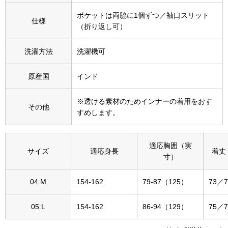
その他
ポケットは両脇に1個ずつ／袖口スリット
仕様
特集
（折り返し可）
ウオッチ／ア
洗濯方法
洗濯機可
ホビー
すべて見る
原産国
インド
ウオッチ
※透ける素材のためインナーの着用をおす
ネックレス
その他
すめします。
ック
ブレスレット
適応胸囲（実
サイズ
適応身長
着丈
寸）
その他
･テーブルウェア
04:M
154-162
79-87（125）
73／7
ファッション
05:L
154-162
86-94（129）
75／7