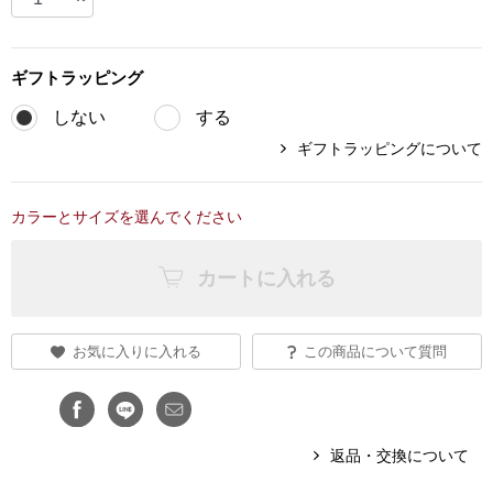
ブランド
その他
ギフト
ラッピング
特集
しない
する
バッグ
ギフトラッピングについて
カタログ
トートバッグ
カラーとサイズを選んでください
ス
すべて見る
ハンドバッグ
カートに入れる
ショルダーバッ
お気に入りに入れる
この商品について質問
ブリーフケース
ス／チュニック
クラッチバッグ
返品・交換について
ボディバッグ