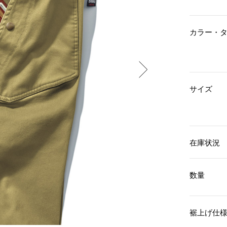
傘／日傘
ェア
ウオッチ
その他
財布／小物
ネックレス
カラー・
ブレスレット
和装
その他
財布／コインケース
革小物
ポーチ
着物／浴衣
ファッション雑貨
その他
和装小物
サイズ
バッグ
その他
帽子
ウオッチ／アクセサリー
ネクタイ
その他
マフラー／スヌード
スカーフ／ストール
ウオッチ
在庫状況
手袋
ネックレス
ベルト
ブレスレット
靴下
リング
数量
サングラス／メガネ
イヤリング／ピアス
バッグ
傘／日傘
ブローチ
その他
その他
裾上げ仕