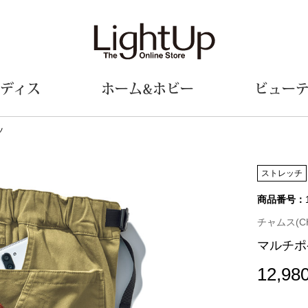
ディス
ホーム&ホビー
ビュー
ツ
ェア
ウェア
財布／小物
シューズ
美術･工芸品
定期便
和装
ファッシ
ストレッチ
商品番号：
財布／コインケース
スリップオン
和装小物
帽子
革小物
レースアップ
その他
マフラー／ス
チャムス(C
ポーチ
パンプス
スカーフ／ス
マルチポ
その他
スニーカー
手袋
その他
ツ
ブーツ
ベルト
12,98
サンダル
靴下
ウオッチ／アクセサリー
その他
サングラス／