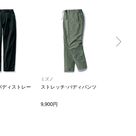
ミズノ
HT
バディストレー
ストレッチ･バディパンツ
撥水ストレ
ツ
9,900円
23,100円