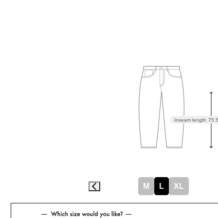
Inseam length
75.
M
L
XL