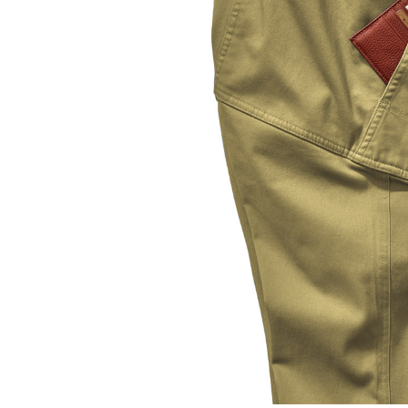
ルーム･アンダーウ
Tシャツ／カットソー
Tシャツ／カットソー
ブランケット／ソファカバー
ハンドバッグ
生活家電
ポロシャツ
ポロシャツ
カーペット／ラグ／マット
ショルダーバッグ
キッチン家電
シャツ
シャツ／ブラウス
寝具
ブリーフケース
ルームウェア／パジャマ
AV機器
トレーナー／パーカ
タンクトップ／キャミソール
カーテン／のれん／簾
クラッチバッグ
アンダーウェア
その他
セーター／カーディガン
トレーナー／パーカ
その他
ボディバッグ
その他
ベスト
セーター
リュック･バックパック
ホビー･キッズ
その他
カーディガン／アンサンブル
ボストンバッグ
生活雑貨
バッグ
ベスト
スーツケース／キャリー
ホビー／玩具
スーツ
その他
ボトムス
インテリアアート･ルームアクセ
トートバッグ
人形／ぬいぐるみ
その他
サリー
ハンドバッグ
光学機器
クロック／気象計
シューズ
パンツ／スラックス
ショルダーバッグ
ステーショナリー
バス･トイレタリー
ワンピース／チュニック
ショート･クロップドパンツ
クラッチバッグ
AVソフト／書籍／図録
ランドリー
デニム
スリップオン
ボディバッグ
アウトドア･スポーツ用品
掃除用品
その他
ワンピース
レースアップ
リュック･バックパック
その他
スリッパ／ルームシューズ
シャツワンピース
スニーカー
ボストンバッグ
防災･防犯用品
チュニック
ブーツ
スーツケース／キャリー
ガーデニング
サンダル
その他
和のインテリア小物
その他
仏具／香