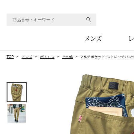
メンズ
レ
TOP
メンズ
ボトムス
その他
マルチポケット･ストレッチパン
すべてのメンズアイテム
すべてのレディスアイテム
すべてのホーム&ホビーアイテム
すべてのビューティアイテム
すべてのグルメアイテム
アウター
アウター
家具
フェイスケア
食品
ルーム･アンダーウ
ボトムス
キッチン･テーブル
メイクアップ
頒布会
ジャケット
ジャケット
テーブル／椅子･座椅子
ルームウェア／パジャマ
スカート
テーブルウェア
コート
コート
収納家具
アンダーウェア
パンツ／スラックス
調理器具
ボディケア
ワイン／ビール／酒
フレグランス
ブルゾン
ブルゾン
その他
その他
ワイド･ガウチョパンツ
キッチン雑貨
その他
その他
レギンス／スパッツ
その他
ショート･クロップドパン
ファブリック
バッグ
ヘアケア
その他
その他
その他
トップス
トップス
家電
クッション／座布団
トートバッグ