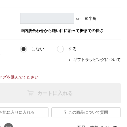
【特集】Travel Partner／トラベル
ルボタンのアルパカ混ニット
【特集】使いやすさを追求した 防
パートナー
災用品
【特集】canterbury／カンタベリー
ズ
cm ※半角
【特集】ギフトセレクション
、
【特集】HELLY HANSEN／ヘリー
ハンセン
※内股合わせから縫い目に沿って裾までの長さ
しない
する
おすすめカタログ
グ
ギフトラッピングについて
BOGARD August 2026 vol.181
BOGARD July 2026 vol.180
イズを選んでください
RUGLOG 2026 Summer Vol.30
カートに入れる
お気に入りに入れる
この商品について質問