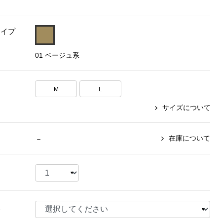
【特集】〈セイコー〉マウリッ
Miss Kyouko／ミスキョウコ
Salon de GRANDGRIS
【特集】食彩倶楽部
ツハイス美術館公認フェルメー
タイプ
おすすめブランド
おすすめブランド
おすすめブランド
ルオマージュウオッチ
01 ベージュ系
BOGARD 最新号はこちら
リネアフレスコ
ベキュア グラン／プレミアム
食彩倶楽部
おすすめブランド
ヤッコマリカルド
メイクプロポーション
おすすめブランド
セイコー
M
L
銀座花菱
ネイチャーマジック
おすすめ特集
ソニー
ミスキョウコ
かづきれいこ
サイズについて
ザ･ノース･フェイス
コラントッテ
ベアー
レフィーネ
【特集】〈銀座 梅林〉国産ヒレ肉
ヘリーハンセン
の特製カツ丼の具
Fabric by ベストオブモリス
カンタベリー
在庫について
－
フェイラー
【特集】ご飯のお供
金谷製靴
おすすめ特集
おすすめ特集
【特集】おうちご飯、おうち飲み
ヘンリーコットンズ
【特集】ゆったりサイズ for Ladies
【特集】当社限定ビューティーアイ
おすすめ特集
テム
【特集】ベーシックアイテム for
おすすめ特集
Ladies
【特集】VECUA GRAND PREMIUM
【特集】William Morris／ウィリア
様
ム･モリス
【特集】〈ロングウォーク〉カラフ
【特集】五島の椿