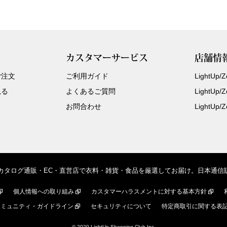
カスタマーサービス
店舗情
ご注文
ご利用ガイド
LightUp
見る
よくあるご質問
LightUp
お問合わせ
LightUp
、カタログ通販・EC・直営店で衣料・雑貨・食品を厳選してお届け。日本通
個人情報への取り組み
カスタマーハラスメントに対する基本方針
コミュニティ・ガイドライン
セキュリティについて
特定商取引に関する表
© 2020 LightUp Shopping Club Inc.