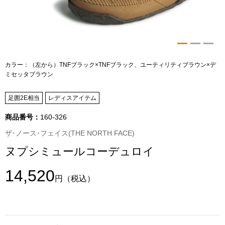
トップス
Tシャツ／カッ
物
ポロシャツ
カラー：（左から）TNFブラック×TNFブラック、ユーティリティブラウン×デ
／アクセサリー
ミセッタブラウン
シャツ
足囲2E相当
レディスアイテム
ョン雑貨
トレーナー／パ
商品番号：
160-326
ザ･ノース･フェイス(THE NORTH FACE)
セーター／カー
ヌプシミュールコーデュロイ
ベスト
14,520
円
（税込）
その他