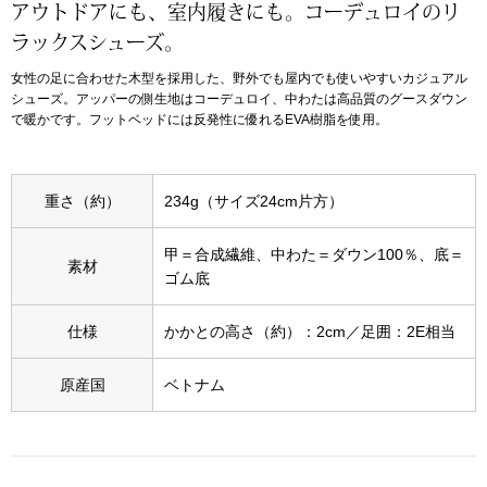
アウトドアにも、室内履きにも。コーデュロイのリ
ラックスシューズ。
アンダーウェア
リュック･バッ
女性の足に合わせた木型を採用した、野外でも屋内でも使いやすいカジュアル
シューズ。アッパーの側生地はコーデュロイ、中わたは高品質のグースダウン
ボストンバッグ
で暖かです。フットベッドには反発性に優れるEVA樹脂を使用。
スーツケース／
重さ（約）
234g（サイズ24cm片方）
物
その他
甲＝合成繊維、中わた＝ダウン100％、底＝
素材
ゴム底
／アクセサリー
シューズ
仕様
かかとの高さ（約）：2cm／足囲：2E相当
ョン雑貨
スリップオン
原産国
ベトナム
レースアップ