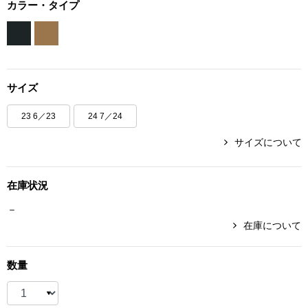
カラー・タイプ
ボトムス
パンツ／スラッ
サイズ
ショート･クロ
23 6／23
24 7／24
デニム
サイズについて
その他
在庫状況
－
ルーム･アン
在庫について
ルームウェア／
数量
BOGARD 最新号はこちら
アンダーウェア