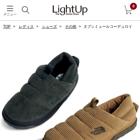
0
メニュー
TOP
レディス
シューズ
その他
ヌプシミュールコーデュロイ
戻る
アウター
すべて見る
ジャケット
コート
ブルゾン
アンダーウェア
その他