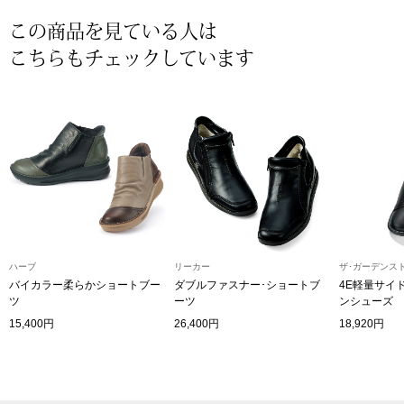
その他
この商品を見ている人は
特集
こちらもチェックしています
ウオッチ／ア
ホビー
すべて見る
ウオッチ
ネックレス
ック
ブレスレット
ハーブ
リーカー
ザ･ガーデンス
その他
バイカラー柔らかショートブー
ダブルファスナー･ショートブ
4E軽量サイ
ツ
ーツ
ンシューズ
･テーブルウェア
15,400円
26,400円
18,920円
ファッション