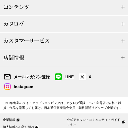
帽子
キッズ
コンテンツ
ネクタイ
芸品
カタログ
マフラー／スヌ
カスタマーサービス
スカーフ／スト
店舗情報
手袋
メールマガジン登録
LINE
X
ベルト
Instagram
靴下
1971年創業のライトアップショッピングは、カタログ通販・EC・直営店で衣料・雑
貨・食品を厳選してお届け。日本通信販売協会会員・朝日新聞社グループ企業です。
サングラス／メ
企業情報
公式アカウントコミュニティ・ガイド
傘／日傘
ライン
個人情報への取り組み