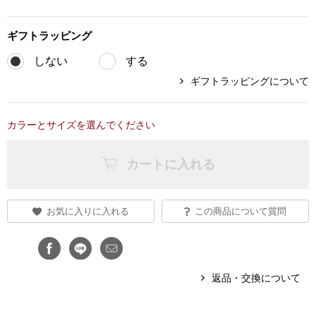
ブランド
その他
ギフト
ラッピング
特集
しない
する
バッグ
ギフトラッピングについて
カタログ
トートバッグ
カラーとサイズを選んでください
ス
すべて見る
ハンドバッグ
カートに入れる
ショルダーバッ
お気に入りに入れる
この商品について質問
ブリーフケース
ス／チュニック
クラッチバッグ
返品・交換について
ボディバッグ