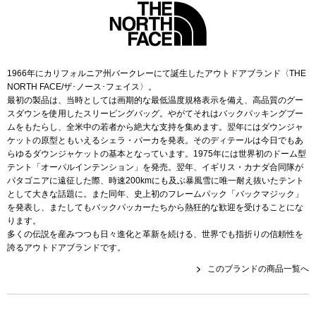
スニーカー
ブーツ
1966年にカリフォルニア州バークレーにて誕生したアウトドアブランド〈THE
サンダル
NORTH FACE/ザ･ノース･フェイス〉。
最初の製品は、当時としては画期的な最低温度規格表示を備え、高品質のグー
スダウンを使用したスリーピングバッグ。やがてそれはバックパッキングブー
その他
ムをもたらし、全米中の若者から絶大な支持を集めます。翌年にはダウンジャ
ケットの原型ともいえるシェラ・パーカを発表。そのディテールは今日でもあ
らゆるダウンジャケットの基本となっています。1975年には世界初のドーム型
テント「オーパルインテンション」を発売。翌年、イギリス・カナダ合同隊が
財布／小物
パタゴニアに遠征した際、時速200kmにも及ぶ暴風雪に唯一耐え抜いたテント
として大きな話題に。また同年、史上初のフレームパック「バックマジック」
を発表し、またしてもバックパッカーたちから熱狂的な歓迎を受けることにな
財布／コインケ
ります。
多くの伝説を産みつつも日々進化と革新を続ける、世界でも指折りの信頼性を
誇るアウトドアブランドです。
革小物
このブランドの商品一覧へ
Miss Kyouko／ミスキョウコ
ポーチ
ブランド