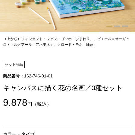
トップス
Tシャツ／カッ
物
ポロシャツ
（上から）フィンセント・ファン・ゴッホ「ひまわり」、ピエール＝オーギュ
／アクセサリー
スト・ルノアール「アネモネ」、クロード・モネ「睡蓮」
シャツ
ョン雑貨
セット商品
トレーナー／パ
商品番号：
162-746-01-01
セーター／カー
キャンバスに描く花の名画／3種セット
9,878
ベスト
円
（税込）
その他
カラー・タイプ