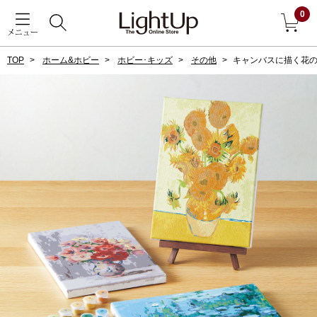
0
メニュー
TOP
ホーム&ホビー
ホビー･キッズ
その他
キャンバスに描く花の
戻る
アウター
すべて見る
ジャケット
コート
ブルゾン
アンダーウェア
その他