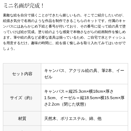
ミニ名画が完成！
アンダーウェア
リュック･バッ
素敵な絵を自分で描くことができたら嬉しいもの。そこでご紹介したいのが、
絵描き気分で名画のような作品を制作できるこちらのキットです。付属のキャ
ンバスにはあらかじめ下絵と番号が付いており、その番号に従って絵の具で塗
ボストンバッグ
っていけば絵が完成。塗り絵のような感覚で本物さながらの絵画制作を愉しめ
ます。筆や絵の具など必要な道具は揃っているため、ご自宅で水とティッシュ
を用意するだけ。趣味の時間に、絵を描く愉しみを取り入れてみてはいかがで
スーツケース／
しょう。
物
その他
キャンバス、アクリル絵の具、筆2本、イー
セット内容
／アクセサリー
ゼル
シューズ
キャンバス＝縦25.3cm×横18cm×厚さ
ョン雑貨
サイズ（約）
1.5cm、イーゼル＝縦18.5cm×横15.5cm×厚
スリップオン
さ2.2cm（閉じた状態）
レースアップ
材質
天然木、ポリエステル、綿、他