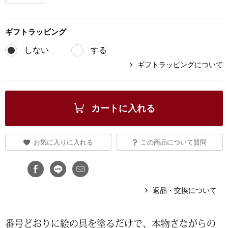
ブランド
その他
ギフト
ラッピング
特集
しない
する
バッグ
ギフトラッピングについて
カタログ
トートバッグ
カートに入れる
ス
すべて見る
ハンドバッグ
ショルダーバッ
お気に入りに入れる
この商品について質問
ブリーフケース
返品・交換について
ス／チュニック
クラッチバッグ
番号どおりに絵の具を塗るだけで、本物さながらの
ボディバッグ