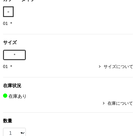
ボトムス
パンツ／スラッ
01 ＊
ショート･クロ
サイズ
＊
デニム
01 ＊
サイズについて
その他
在庫状況
在庫あり
ルーム･アン
在庫について
ルームウェア／
数量
BOGARD 最新号はこちら
アンダーウェア