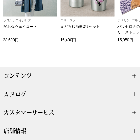
その他
特集
ラコルテエイジレス
スリースノー
ポペリン･バル
撥水･2ウェイコート
まどろむ酒器2種セット
バルセロナの
ウオッチ／ア
リーストラッ
28,600円
15,400円
15,950円
ホビー
すべて見る
ウオッチ
ネックレス
ック
コンテンツ
ブレスレット
カタログ
その他
･テーブルウェア
カスタマーサービス
ファッション
店舗情報