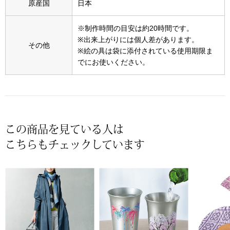
スニーカー
原産国
日本
※制作時間の目安は約20時間です。
ブーツ
※出来上がりには個人差があります。
その他
※絵の具は袋に添付されている使用期限ま
サンダル
でにお使いください。
その他
財布／小物
この商品を見ている人は
こちらもチェックしています
財布／コインケ
革小物
Miss Kyouko／ミスキョウコ
ポーチ
ブランド