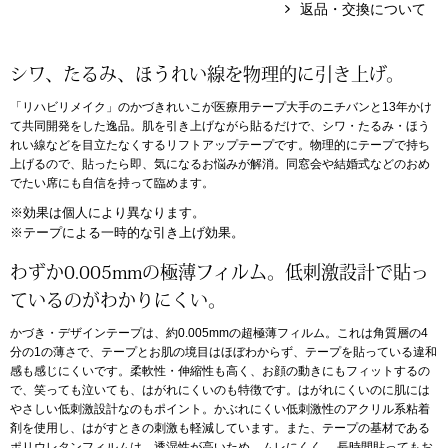
返品・交換について
アンダーウェア
リュック･バッ
シワ、たるみ、ほうれい線を物理的に引き上げ。
ボストンバッグ
「リハビリメイク」のかづきれいこが医療用テープ大手のニチバンと13年かけ
て共同開発をした逸品。肌を引き上げながら貼るだけで、シワ・たるみ・ほう
れい線などを目立たなくするリフトアップテープです。物理的にテープで持ち
スーツケース／
上げるので、貼ったら即、気になるお悩みが解消。同窓会や結婚式などのおめ
でたい席にも自信を持って臨めます。
物
その他
※効果は個人により異なります。
※テープによる一時的な引き上げ効果。
／アクセサリー
わずか0.005mmの極薄フィルム。低刺激設計で貼っ
シューズ
ているのがわかりにくい。
ョン雑貨
かづき・デザインテープは、約0.005mmの超極薄フィルム。これは角質層の4
スリップオン
分の1の薄さで、テープとお肌の境目はほぼわからず、テープを貼っている違和
感も感じにくいです。柔軟性・伸縮性も高く、お顔の動きにもフィットするの
で、笑っても泣いても、はがれにくいのも特徴です。はがれにくいのに肌には
レースアップ
やさしい低刺激設計なのもポイント。かぶれにくい低刺激性のアクリル系粘着
剤を使用し、はがすときの刺激も軽減しています。また、テープの基材である
ポリウレタンフィルムは、透湿性が高いため、ムレにくく、 長時間貼ってもお