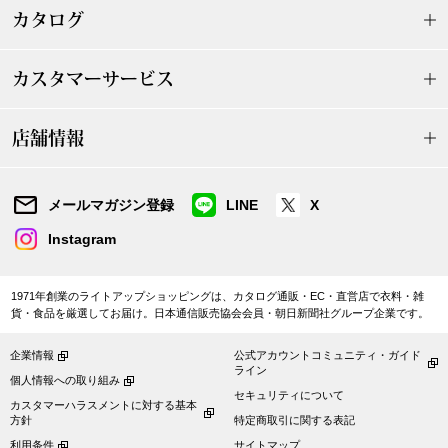
ザ･ノース･フ
ップ
カタログ
ヘリーハンセン
ンス
カスタマーサービス
カンタベリー
店舗情報
金谷製靴
メールマガジン登録
LINE
X
ヘンリーコット
Instagram
おすすめ特集
1971年創業のライトアップショッピングは、カタログ通販・EC・直営店で衣料・雑
貨・食品を厳選してお届け。日本通信販売協会会員・朝日新聞社グループ企業です。
【特集】Trave
企業情報
公式アカウントコミュニティ・ガイド
ライン
個人情報への取り組み
セキュリティについて
【特集】cante
カスタマーハラスメントに対する基本
方針
特定商取引に関する表記
利用条件
サイトマップ