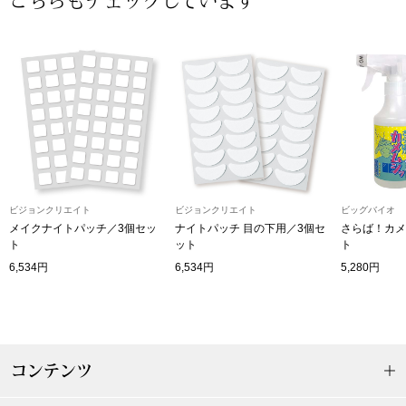
こちらもチェックしています
〈セイコー〉マウリッツハイス美術館公認フェ
その他
ルメールオマージュウオッチ
ブランド
和装
特集
和装小物
その他
ビジョンクリエイト
ビジョンクリエイト
ビッグバイオ
ティ
すべて見る
メイクナイトパッチ／3個セッ
ナイトパッチ 目の下用／3個セ
さらば！カメ
ト
ット
ト
ケア
6,534円
6,534円
5,280円
その他
ア
おすすめブラ
コンテンツ