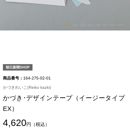
トップス
Tシャツ／カッ
物
ポロシャツ
／アクセサリー
シャツ
ョン雑貨
トレーナー／パ
朝日新聞SHOP
商品番号：
164-275-02-01
セーター／カー
かづきれいこ(Reiko kazki)
かづき･デザインテープ（イージータイプ
ベスト
EX）
その他
4,620
円
（税込）