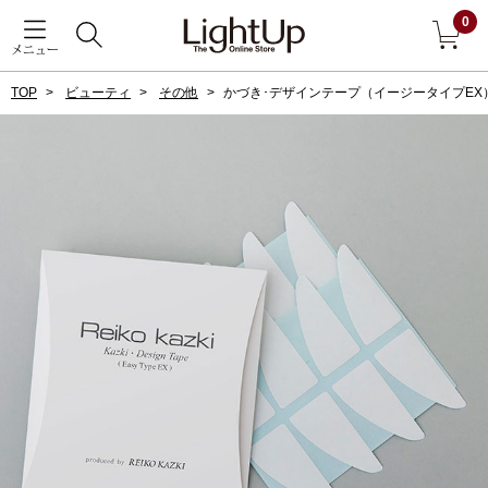
0
メニュー
TOP
ビューティ
その他
かづき･デザインテープ（イージータイプEX
戻る
アウター
すべて見る
ジャケット
コート
ブルゾン
アンダーウェア
その他