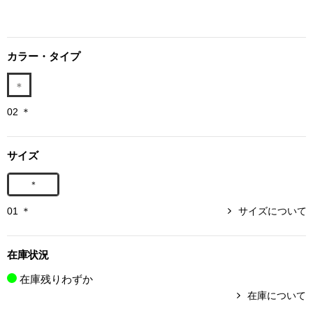
ボトムス
パンツ／スラッ
カラー・タイプ
ショート･クロ
02 ＊
デニム
サイズ
その他
＊
01 ＊
サイズについて
ルーム･アン
在庫状況
ルームウェア／
在庫残りわずか
在庫について
BOGARD 最新号はこちら
アンダーウェア