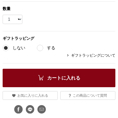
ブランド
数量
その他
特集
バッグ
カタログ
ギフト
ラッピング
トートバッグ
しない
する
ギフトラッピングについて
ス
すべて見る
ハンドバッグ
ショルダーバッ
カートに入れる
ブリーフケース
お気に入りに入れる
この商品について質問
ス／チュニック
クラッチバッグ
ボディバッグ