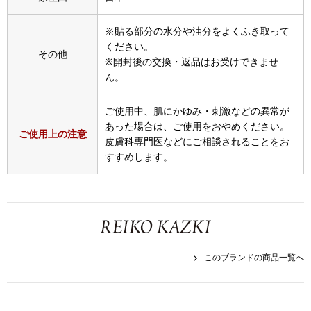
その他
※貼る部分の水分や油分をよくふき取って
特集
ください。
その他
※開封後の交換・返品はお受けできませ
ウオッチ／ア
ん。
ホビー
すべて見る
ウオッチ
ご使用中、肌にかゆみ・刺激などの異常が
あった場合は、ご使用をおやめください。
ご使用上の注意
皮膚科専門医などにご相談されることをお
ネックレス
すすめします。
ック
ブレスレット
その他
･テーブルウェア
このブランドの商品一覧へ
ファッション