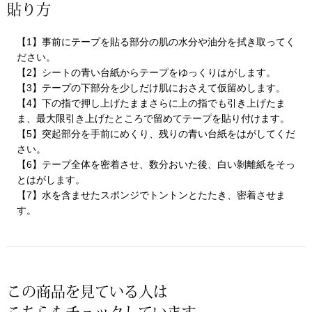
帽子
キッズ
貼り方
ネクタイ
【1】事前にテープを貼る部分の肌の水分や油分を拭き取ってく
芸品
ださい。
【2】シートの青い台紙からテープをゆっくりはがします。
マフラー／スヌ
【3】テープの下部分を少しだけ肌におさえて仮留めします。
【4】下の指で押し上げたままさらに上の指でも引き上げたま
スカーフ／スト
ま、最大限引き上げたところで留めてテープを貼り付けます。
【5】突起部分を手前にめくり、残りの青い台紙をはがしてくだ
さい。
手袋
【6】テープ全体を密着させ、数分おいた後、白い剝離紙をそっ
とはがします。
ベルト
【7】水を含ませたスポンジでトントンとたたき、密着させま
す。
靴下
サングラス／メ
この商品を見ている人は
傘／日傘