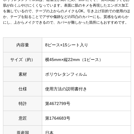
スニーカー
肌が白くふやけにくくなっています。表面に肌のキメを再現したエンボス加工
を施しているので、テープの上からのメイクもOK。引き上げ目的での使用のほ
か、テープを貼ることでアザや傷跡などの凹凸のカバーにも。質感をなめらか
ブーツ
にし、上からメイクできるので、カバーが難しかった箇所にもおすすめです。
サンダル
内容量
8ピース×15シート入り
その他
サイズ（約）
横45mm×縦22mm（1ピース）
財布／小物
素材
ポリウレタンフィルム
仕様
使用方法の説明書付き
財布／コインケ
特許
第4672799号
革小物
Miss Kyouko／ミスキョウコ
意匠
第1764683号
ポーチ
ブランド
原産国
日本