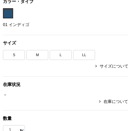
カラー・タイプ
ボトムス
パンツ／スラッ
01 インディゴ
ショート･クロ
サイズ
デニム
S
M
L
LL
サイズについて
その他
在庫状況
ルーム･アン
－
在庫について
ルームウェア／
数量
BOGARD 最新号はこちら
アンダーウェア