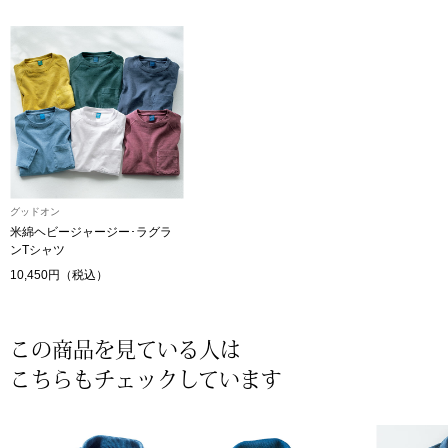
〈セイコー〉マウリッツハイス美術館公認フェ
その他
ルメールオマージュウオッチ
ブランド
和装
特集
和装小物
グッドオン
その他
米綿ヘビージャージー･ラグラ
ティ
すべて見る
ンTシャツ
10,450円（税込）
ケア
その他
この商品を見ている人は
ア
こちらもチェックしています
おすすめブラ