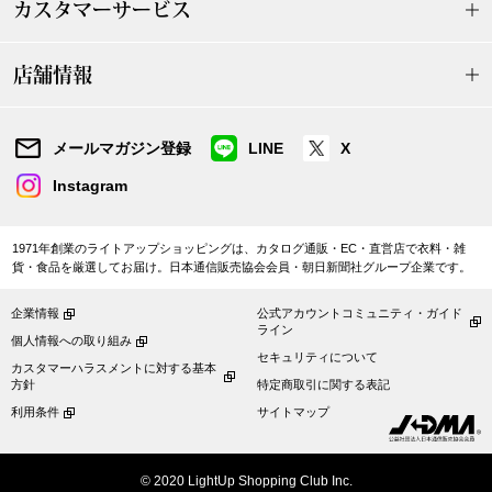
カスタマーサービス
【特集】HELL
店舗情報
おすすめカタ
メールマガジン登録
LINE
X
Salon de GRANDGRIS
BOGARD August
Instagram
ブランド
BOGARD July 2
1971年創業のライトアップショッピングは、カタログ通販・EC・直営店で衣料・雑
貨・食品を厳選してお届け。日本通信販売協会会員・朝日新聞社グループ企業です。
特集
RUGLOG 2026 
企業情報
公式アカウントコミュニティ・ガイド
ライン
個人情報への取り組み
セキュリティについて
すべて見る
アウター
カスタマーハラスメントに対する基本
方針
特定商取引に関する表記
利用条件
サイトマップ
ジャケット
ビール／酒
© 2020 LightUp Shopping Club Inc.
コート