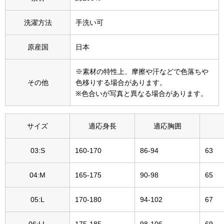
その他
洗濯方法
手洗い可
特集
原産国
日本
ウオッチ／ア
ホビー
すべて見る
※素材の特性上、摩擦や汗などで色落ちや
ウオッチ
その他
色移りする場合があります。
※色合いが写真と異なる場合があります。
ネックレス
ック
サイズ
適応身長
適応胸囲
ブレスレット
03:S
160-170
86-94
63
その他
･テーブルウェア
04:M
165-175
90-98
65
ファッション
05:L
170-180
94-102
67
06:LL
175-185
98-106
69