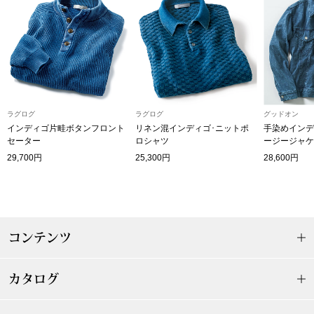
ザ･ノース･フ
ップ
ヘリーハンセン
ンス
カンタベリー
金谷製靴
ラグログ
ラグログ
グッドオン
インディゴ片畦ボタンフロント
リネン混インディゴ･ニットポ
手染めインデ
セーター
ロシャツ
ージージャケ
ヘンリーコット
29,700円
25,300円
28,600円
おすすめ特集
コンテンツ
【特集】Trave
カタログ
【特集】cante