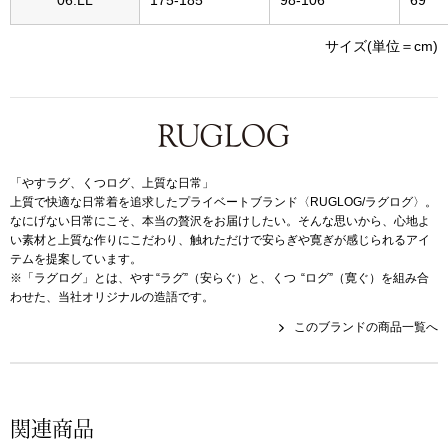
帽子
キッズ
サイズ(単位＝cm)
ネクタイ
芸品
マフラー／スヌ
スカーフ／スト
「やすラグ、くつログ、上質な日常」
上質で快適な日常着を追求したプライベートブランド〈RUGLOG/ラグログ〉。
手袋
なにげない日常にこそ、本当の贅沢をお届けしたい。そんな思いから、心地よ
い素材と上質な作りにこだわり、触れただけで安らぎや寛ぎが感じられるアイ
テムを提案しています。
ベルト
※「ラグログ」とは、やす “ラグ”（安らぐ）と、くつ “ログ”（寛ぐ）を組み合
わせた、当社オリジナルの造語です。
靴下
このブランドの商品一覧へ
サングラス／メ
関連商品
傘／日傘