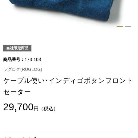
トップス
Tシャツ／カッ
物
ポロシャツ
／アクセサリー
当社限定商品
シャツ
商品番号：
173-108
ョン雑貨
ラグログ(RUGLOG)
トレーナー／パ
ケーブル使い･インディゴボタンフロント
セーター／カー
セーター
ベスト
29,700
円
（税込）
その他