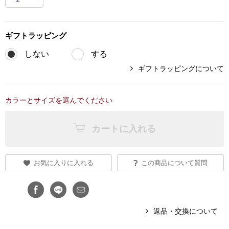
ブランド
その他
ギフト
ラッピング
特集
しない
する
バッグ
ギフトラッピングについて
カタログ
トートバッグ
カラーとサイズを選んでください
ス
すべて見る
ハンドバッグ
カートに入れる
ショルダーバッ
お気に入りに入れる
この商品について質問
ブリーフケース
ス／チュニック
クラッチバッグ
返品・交換について
ボディバッグ