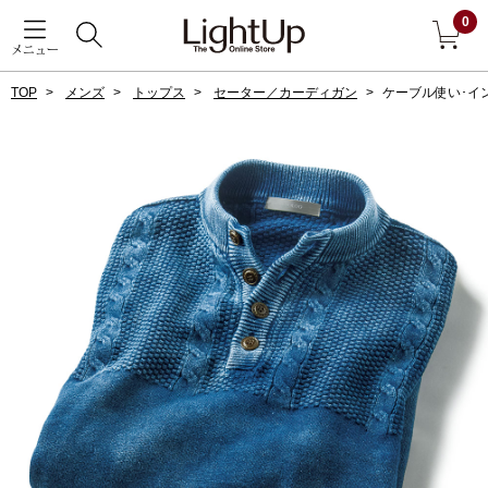
0
メニュー
TOP
メンズ
トップス
セーター／カーディガン
ケーブル使い･イ
戻る
アウター
すべて見る
ジャケット
コート
ブルゾン
アンダーウェア
その他