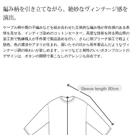
編み柄を引き立てながら、絶妙なヴィンテージ感を
アンダーウェア
リュック･バッ
演出。
ケーブル柄や鹿の子編みなどを組み合わせた立体的な編み地が存在感のある表
ボストンバッグ
情を見せる、インディゴ染めのコットンセーター。高度な技術を誇る岡山県の
染工所で熟練職人が手作業で製品染めを行い、さらに弱ブリーチ加工で程よく
脱色。色の濃淡やアタリが生まれ、届いたその日から長年着込んだようなヴィ
スーツケース／
ンテージ調の味わいが楽しめます。シャツなどと相性のいいボタンフロントの
デザインは、ボタンの開閉で着こなしのアレンジも自在です。
物
その他
／アクセサリー
シューズ
Sleeve length
80cm
ョン雑貨
スリップオン
レースアップ