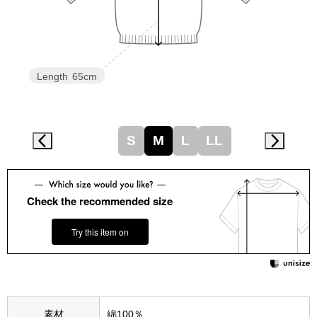
スニーカー
ブーツ
Length
65cm
サンダル
その他
S
M
L
LL
財布／小物
Check the recommended size
財布／コインケ
Try this item on
革小物
Miss Kyouko／ミスキョウコ
ポーチ
ブランド
素材
綿100％