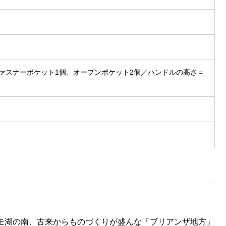
ァスナーポケット1個、オープンポケット2個／ハンドルの高さ＝
〉。コモ湖の南、古来からものづくりが盛んな「ブリアンザ地方」