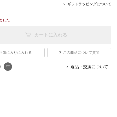
【特集】Travel Partner／トラベル
グ
ルボタンのアルパカ混ニット
【特集】使いやすさを追求した 防
ギフトラッピングについて
パートナー
災用品
【特集】canterbury／カンタベリー
【特集】ギフトセレクション
ました
【特集】HELLY HANSEN／ヘリー
ハンセン
カートに入れる
おすすめカタログ
お気に入りに入れる
この商品について質問
BOGARD August 2026 vol.181
BOGARD July 2026 vol.180
返品・交換について
RUGLOG 2026 Summer Vol.30