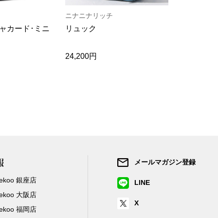
ニナニナリッチ
アンドレア･
ャカード･ミニ
リュック
レザー使い
ク
24,200円
51,700円
報
メールマガジン登録
/Zekoo 銀座店
LINE
/Zekoo 大阪店
X
/Zekoo 福岡店