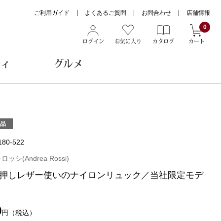
ご利用ガイド
よくあるご質問
お問合わせ
店舗情報
0
ログイン
お気に入り
カタログ
カート
ティ
グルメ
ョン雑貨
品
180-522
ヌード
ッシ(Andrea Rossi)
トール
押しレザー使いのナイロンリュック／当社限定モデ
0
円
（税込）
メガネ