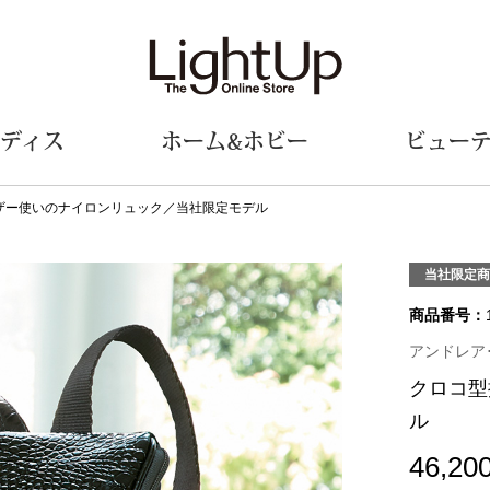
ディス
ホーム&ホビー
ビュー
ザー使いのナイロンリュック／当社限定モデル
ェア
ウェア
財布／小物
シューズ
美術･工芸品
定期便
和装
ファッシ
当社限定商
商品番号：
財布／コインケース
スリップオン
和装小物
帽子
革小物
レースアップ
その他
マフラー／ス
アンドレア･ロ
ポーチ
パンプス
スカーフ／ス
クロコ型
その他
スニーカー
手袋
その他
ル
ツ
ブーツ
ベルト
サンダル
靴下
ウオッチ／アクセサリー
46,20
その他
サングラス／