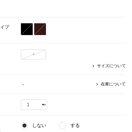
【特集】〈セイコー〉マウリッ
Miss Kyouko／ミスキョウコ
Salon de GRANDGRIS
【特集】食彩倶楽部
ツハイス美術館公認フェルメー
おすすめブランド
おすすめブランド
おすすめブランド
ルオマージュウオッチ
タイプ
BOGARD 最新号はこちら
リネアフレスコ
ベキュア グラン／プレミアム
食彩倶楽部
おすすめブランド
ヤッコマリカルド
メイクプロポーション
おすすめブランド
セイコー
銀座花菱
ネイチャーマジック
＊
おすすめ特集
ソニー
ミスキョウコ
かづきれいこ
ザ･ノース･フェイス
サイズについて
コラントッテ
ベアー
レフィーネ
【特集】〈銀座 梅林〉国産ヒレ肉
ヘリーハンセン
の特製カツ丼の具
Fabric by ベストオブモリス
カンタベリー
在庫について
－
フェイラー
【特集】ご飯のお供
金谷製靴
おすすめ特集
おすすめ特集
【特集】おうちご飯、おうち飲み
ヘンリーコットンズ
【特集】ゆったりサイズ for Ladies
【特集】当社限定ビューティーアイ
おすすめ特集
テム
【特集】ベーシックアイテム for
おすすめ特集
Ladies
【特集】VECUA GRAND PREMIUM
【特集】William Morris／ウィリア
しない
する
ム･モリス
【特集】〈ロングウォーク〉カラフ
【特集】五島の椿