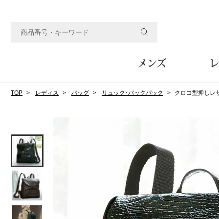
メンズ
レ
TOP
レディス
バッグ
リュック･バックパック
クロコ型押しレ
すべてのメンズアイテム
すべてのレディスアイテム
すべてのホーム&ホビーアイテム
すべてのビューティアイテム
すべてのグルメアイテム
アウター
アウター
家具
フェイスケア
食品
ルーム･アンダーウ
ボトムス
キッチン･テーブル
メイクアップ
頒布会
ジャケット
ジャケット
テーブル／椅子･座椅子
ルームウェア／パジャマ
スカート
テーブルウェア
コート
コート
収納家具
アンダーウェア
パンツ／スラックス
調理器具
ボディケア
ワイン／ビール／酒
フレグランス
ブルゾン
ブルゾン
その他
その他
ワイド･ガウチョパンツ
キッチン雑貨
その他
その他
レギンス／スパッツ
その他
ショート･クロップドパン
ファブリック
バッグ
ヘアケア
その他
その他
その他
トップス
トップス
家電
クッション／座布団
トートバッグ