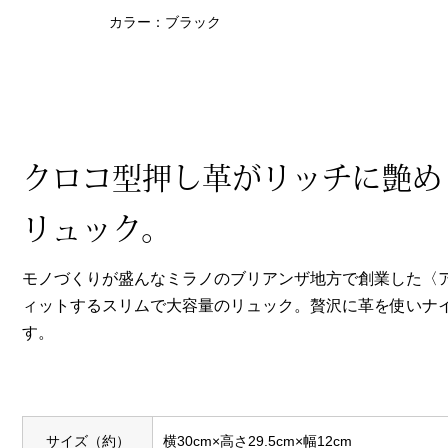
ヘルスケア
カラー：ブラック
その他
クロコ型押し革がリッチに艶め
リュック。
モノづくりが盛んなミラノのブリアンザ地方で創業した〈
ィットするスリムで大容量のリュック。贅沢に革を使いナ
す。
サイズ（約）
横30cm×高さ29.5cm×幅12cm