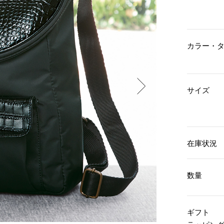
傘／日傘
ェア
ウオッチ
その他
財布／小物
ネックレス
ブレスレット
和装
その他
財布／コインケース
カラー・
革小物
ポーチ
着物／浴衣
ファッション雑貨
その他
和装小物
サイズ
バッグ
その他
帽子
ウオッチ／アクセサリー
ネクタイ
その他
マフラー／スヌード
スカーフ／ストール
ウオッチ
手袋
ネックレス
在庫状況
ベルト
ブレスレット
靴下
リング
数量
サングラス／メガネ
イヤリング／ピアス
バッグ
傘／日傘
ブローチ
その他
その他
ギフト