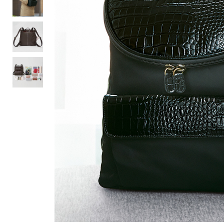
ルーム･アンダーウ
Tシャツ／カットソー
Tシャツ／カットソー
ブランケット／ソファカバー
ハンドバッグ
生活家電
ポロシャツ
ポロシャツ
カーペット／ラグ／マット
ショルダーバッグ
キッチン家電
シャツ
シャツ／ブラウス
寝具
ブリーフケース
ルームウェア／パジャマ
AV機器
トレーナー／パーカ
タンクトップ／キャミソール
カーテン／のれん／簾
クラッチバッグ
アンダーウェア
その他
セーター／カーディガン
トレーナー／パーカ
その他
ボディバッグ
その他
ベスト
セーター
リュック･バックパック
ホビー･キッズ
その他
カーディガン／アンサンブル
ボストンバッグ
生活雑貨
バッグ
ベスト
スーツケース／キャリー
ホビー／玩具
スーツ
その他
ボトムス
インテリアアート･ルームアクセ
トートバッグ
人形／ぬいぐるみ
その他
サリー
ハンドバッグ
光学機器
クロック／気象計
シューズ
パンツ／スラックス
ショルダーバッグ
ステーショナリー
バス･トイレタリー
ワンピース／チュニック
ショート･クロップドパンツ
クラッチバッグ
AVソフト／書籍／図録
ランドリー
デニム
スリップオン
ボディバッグ
アウトドア･スポーツ用品
掃除用品
その他
ワンピース
レースアップ
リュック･バックパック
その他
スリッパ／ルームシューズ
シャツワンピース
スニーカー
ボストンバッグ
防災･防犯用品
チュニック
ブーツ
スーツケース／キャリー
ガーデニング
サンダル
その他
和のインテリア小物
その他
仏具／香