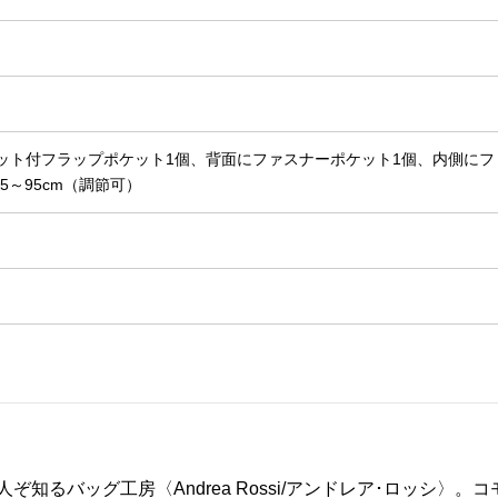
ット付フラップポケット1個、背面にファスナーポケット1個、内側にフ
5～95cm（調節可）
ぞ知るバッグ工房〈Andrea Rossi/アンドレア･ロッシ