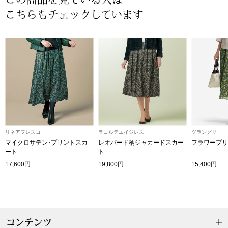
帽子
キッズ
こちらもチェックしています
ネクタイ
芸品
マフラー／スヌ
スカーフ／スト
手袋
リネアフレスコ
ラコルテエイジレス
グラングリ
ベルト
マイクロサテン･プリントスカ
レオパード柄ジャカードスカー
フラワープリ
ート
ト
17,600円
19,800円
15,400円
靴下
サングラス／メ
傘／日傘
コンテンツ