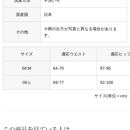
洗濯方法
手洗い可
その他
特集
原産国
日本
ウオッチ／ア
※柄の出方が写真と異なる場合がありま
その他
す。
ホビー
すべて見る
ウオッチ
サイズ
適応ウエスト
適応ヒッ
ネックレス
04:M
64-70
87-95
ック
ブレスレット
05:L
69-77
92-100
その他
サイズ(単位＝cm)
･テーブルウェア
ファッション
この商品を見ている人は