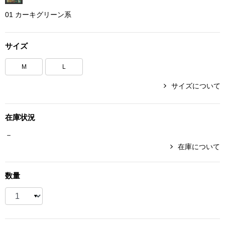
ボトムス
01 カーキグリーン系
パンツ／スラッ
サイズ
ショート･クロ
M
L
サイズについて
デニム
在庫状況
その他
－
在庫について
ルーム･アン
数量
ルームウェア／
BOGARD 最新号はこちら
アンダーウェア