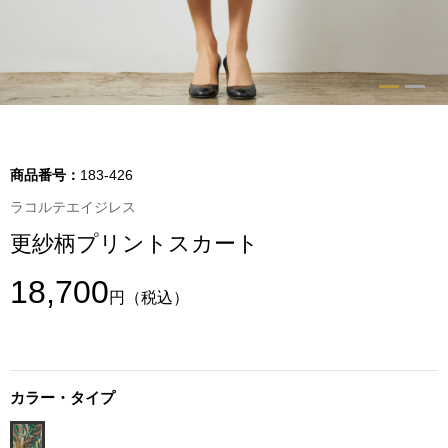
トップス
Tシャツ／カッ
物
ポロシャツ
／アクセサリー
シャツ
商品番号：
183-426
ョン雑貨
ラコルテエイジレス
トレーナー／パ
更紗柄プリントスカート
セーター／カー
18,700
円
（税込）
ベスト
その他
カラー・タイプ