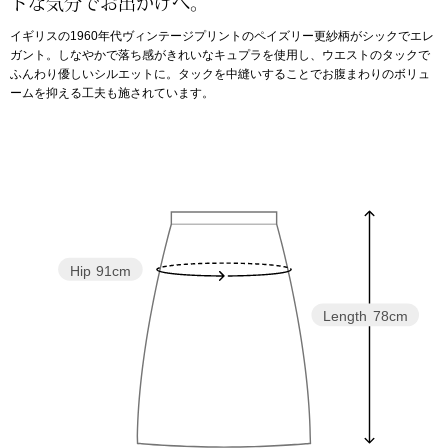
トな気分でお出かけへ。
イギリスの1960年代ヴィンテージプリントのペイズリー更紗柄がシックでエレ
アンダーウェア
リュック･バッ
ガント。しなやかで落ち感がきれいなキュプラを使用し、ウエストのタックで
ふんわり優しいシルエットに。タックを中縫いすることでお腹まわりのボリュ
ームを抑える工夫も施されています。
ボストンバッグ
スーツケース／
物
その他
／アクセサリー
Hip
91cm
シューズ
ョン雑貨
Length
78cm
スリップオン
レースアップ