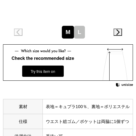
スニーカー
ブーツ
M
L
サンダル
その他
Check the recommended size
Try this item on
財布／小物
財布／コインケ
素材
表地＝キュプラ100％、裏地＝ポリエステル
革小物
Miss Kyouko／ミスキョウコ
仕様
ウエスト総ゴム／ポケットは両脇に1個ずつ
ポーチ
ブランド