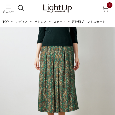
0
メニュー
TOP
レディス
ボトムス
スカート
更紗柄プリントスカート
戻る
アウター
すべて見る
ジャケット
コート
ブルゾン
アンダーウェア
その他