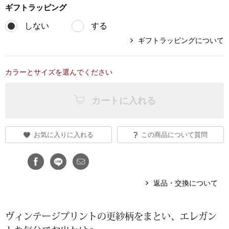
ギフト
ラッピング
ブランド
その他
しない
する
ギフトラッピングについて
特集
バッグ
カタログ
カラーとサイズを選んでください
トートバッグ
カートに入れる
ス
すべて見る
ハンドバッグ
お気に入りに入れる
この商品について質問
ショルダーバッ
ブリーフケース
返品・交換について
ス／チュニック
クラッチバッグ
ヴィンテージプリントの更紗柄をまとい、エレガン
ボディバッグ