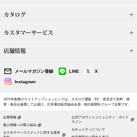
〈セイコー〉マウリッツハイス美術館公認フェ
その他
カタログ
ルメールオマージュウオッチ
カスタマーサービス
ブランド
和装
特集
店舗情報
和装小物
その他
メールマガジン登録
LINE
X
ティ
すべて見る
Instagram
ケア
その他
1971年創業のライトアップショッピングは、カタログ通販・EC・直営店で衣料・雑
貨・食品を厳選してお届け。日本通信販売協会会員・朝日新聞社グループ企業です。
ア
企業情報
公式アカウントコミュニティ・ガイド
おすすめブラ
ライン
個人情報への取り組み
セキュリティについて
カスタマーハラスメントに対する基本
方針
特定商取引に関する表記