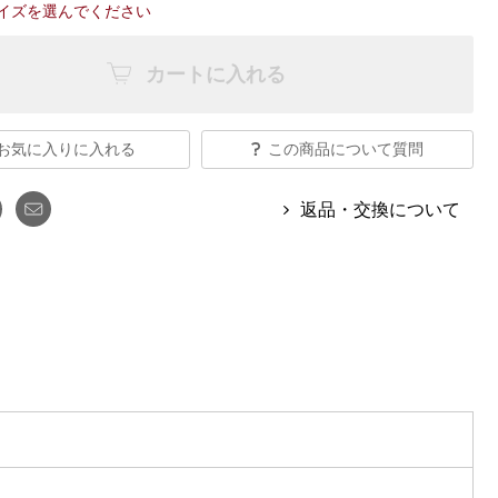
【特集】Travel Partner／トラベル
イズを選んでください
ルボタンのアルパカ混ニット
【特集】使いやすさを追求した 防
パートナー
災用品
【特集】canterbury／カンタベリー
カートに入れる
【特集】ギフトセレクション
【特集】HELLY HANSEN／ヘリー
ハンセン
お気に入りに入れる
この商品について質問
おすすめカタログ
返品・交換について
BOGARD August 2026 vol.181
BOGARD July 2026 vol.180
RUGLOG 2026 Summer Vol.30