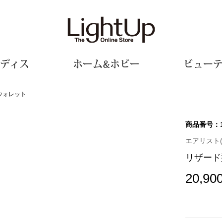
ディス
ホーム&ホビー
ビュー
ウォレット
ェア
ウェア
財布／小物
シューズ
美術･工芸品
定期便
和装
ファッシ
商品番号：
エアリスト(air
財布／コインケース
スリップオン
和装小物
帽子
リザード
革小物
レースアップ
その他
マフラー／ス
ポーチ
パンプス
スカーフ／ス
20,90
その他
スニーカー
手袋
その他
ツ
ブーツ
ベルト
サンダル
靴下
ウオッチ／アクセサリー
その他
サングラス／