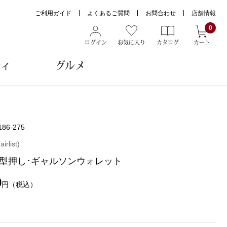
ご利用ガイド
よくあるご質問
お問合わせ
店舗情報
0
ログイン
お気に入り
カタログ
カート
ティ
グルメ
ョン雑貨
186-275
list)
型押し･ギャルソンウォレット
ヌード
トール
0
円
（税込）
メガネ