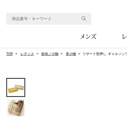
メンズ
レ
TOP
レディス
財布／小物
革小物
リザード型押し･ギャルソン
すべてのメンズアイテム
すべてのレディスアイテム
すべてのホーム&ホビーアイテム
すべてのビューティアイテム
すべてのグルメアイテム
アウター
アウター
家具
フェイスケア
食品
ルーム･アンダーウ
ボトムス
キッチン･テーブル
メイクアップ
頒布会
ジャケット
ジャケット
テーブル／椅子･座椅子
ルームウェア／パジャマ
スカート
テーブルウェア
コート
コート
収納家具
アンダーウェア
パンツ／スラックス
調理器具
ボディケア
ワイン／ビール／酒
フレグランス
ブルゾン
ブルゾン
その他
その他
ワイド･ガウチョパンツ
キッチン雑貨
その他
その他
レギンス／スパッツ
その他
ショート･クロップドパン
ファブリック
バッグ
ヘアケア
その他
その他
その他
トップス
トップス
家電
クッション／座布団
トートバッグ