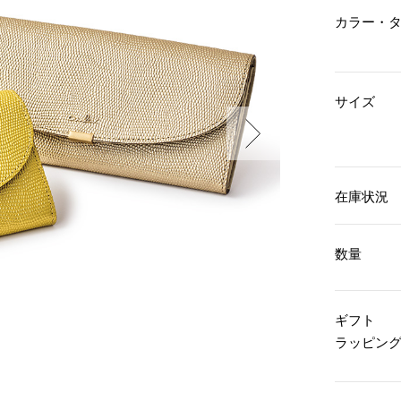
傘／日傘
ェア
ウオッチ
カラー・
その他
財布／小物
ネックレス
ブレスレット
和装
その他
財布／コインケース
革小物
サイズ
ポーチ
着物／浴衣
ファッション雑貨
その他
和装小物
バッグ
その他
帽子
ウオッチ／アクセサリー
ネクタイ
在庫状況
その他
マフラー／スヌード
スカーフ／ストール
ウオッチ
手袋
ネックレス
数量
ベルト
ブレスレット
靴下
リング
サングラス／メガネ
イヤリング／ピアス
ギフト
バッグ
傘／日傘
ブローチ
ラッピン
その他
その他