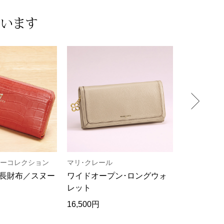
ています
ーコレクション
マリ･クレール
長財布／スヌー
ワイドオープン･ロングウォ
牛革スリム
レット
16,500円
10,890円