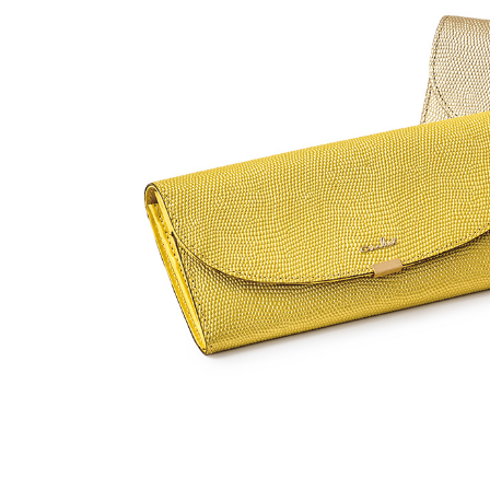
ルーム･アンダーウ
Tシャツ／カットソー
Tシャツ／カットソー
ブランケット／ソファカバー
ハンドバッグ
生活家電
ポロシャツ
ポロシャツ
カーペット／ラグ／マット
ショルダーバッグ
キッチン家電
シャツ
シャツ／ブラウス
寝具
ブリーフケース
ルームウェア／パジャマ
AV機器
トレーナー／パーカ
タンクトップ／キャミソール
カーテン／のれん／簾
クラッチバッグ
アンダーウェア
その他
セーター／カーディガン
トレーナー／パーカ
その他
ボディバッグ
その他
ベスト
セーター
リュック･バックパック
ホビー･キッズ
その他
カーディガン／アンサンブル
ボストンバッグ
生活雑貨
バッグ
ベスト
スーツケース／キャリー
ホビー／玩具
スーツ
その他
ボトムス
インテリアアート･ルームアクセ
トートバッグ
人形／ぬいぐるみ
その他
サリー
ハンドバッグ
光学機器
クロック／気象計
シューズ
パンツ／スラックス
ショルダーバッグ
ステーショナリー
バス･トイレタリー
ワンピース／チュニック
ショート･クロップドパンツ
クラッチバッグ
AVソフト／書籍／図録
ランドリー
デニム
スリップオン
ボディバッグ
アウトドア･スポーツ用品
掃除用品
その他
ワンピース
レースアップ
リュック･バックパック
その他
スリッパ／ルームシューズ
シャツワンピース
スニーカー
ボストンバッグ
防災･防犯用品
チュニック
ブーツ
スーツケース／キャリー
ガーデニング
サンダル
その他
和のインテリア小物
その他
仏具／香