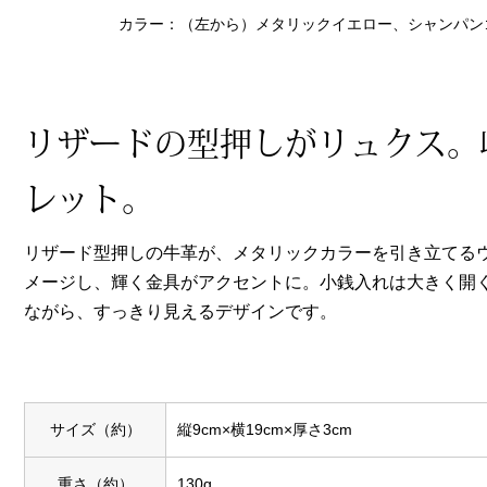
ヘルスケア
カラー：（左から）メタリックイエロー、シャンパン
その他
リザードの型押しがリュクス。
レット。
リザード型押しの牛革が、メタリックカラーを引き立てる
メージし、輝く金具がアクセントに。小銭入れは大きく開
ながら、すっきり見えるデザインです。
サイズ（約）
縦9cm×横19cm×厚さ3cm
重さ（約）
130g