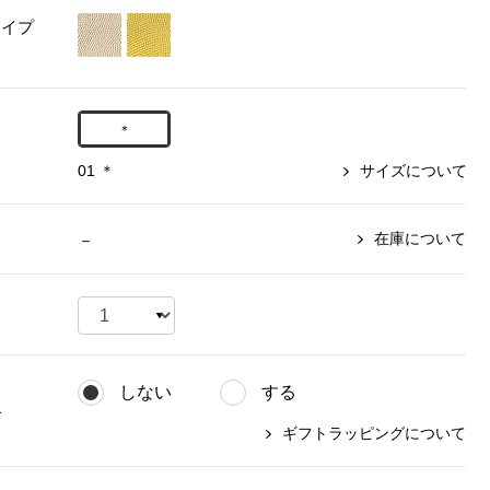
タイプ
【特集】〈セイコー〉マウリッ
Miss Kyouko／ミスキョウコ
Salon de GRANDGRIS
【特集】食彩倶楽部
ツハイス美術館公認フェルメー
おすすめブランド
おすすめブランド
おすすめブランド
ルオマージュウオッチ
＊
BOGARD 最新号はこちら
リネアフレスコ
ベキュア グラン／プレミアム
食彩倶楽部
おすすめブランド
ヤッコマリカルド
メイクプロポーション
01 ＊
サイズについて
おすすめブランド
セイコー
銀座花菱
ネイチャーマジック
おすすめ特集
ソニー
ミスキョウコ
かづきれいこ
在庫について
－
ザ･ノース･フェイス
コラントッテ
ベアー
レフィーネ
【特集】〈銀座 梅林〉国産ヒレ肉
ヘリーハンセン
の特製カツ丼の具
Fabric by ベストオブモリス
カンタベリー
フェイラー
【特集】ご飯のお供
金谷製靴
おすすめ特集
おすすめ特集
【特集】おうちご飯、おうち飲み
ヘンリーコットンズ
【特集】ゆったりサイズ for Ladies
【特集】当社限定ビューティーアイ
しない
する
おすすめ特集
テム
グ
【特集】ベーシックアイテム for
ギフトラッピングについて
おすすめ特集
Ladies
【特集】VECUA GRAND PREMIUM
【特集】William Morris／ウィリア
ム･モリス
【特集】〈ロングウォーク〉カラフ
【特集】五島の椿