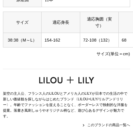
その他
特集
適応胸囲（実
サイズ
適応身長
寸）
ウオッチ／ア
ホビー
すべて見る
38:38（M～L）
154-162
72-108（132）
68
ウオッチ
サイズ(単位＝cm)
ネックレス
ック
ブレスレット
その他
架空の主人公、フランス人のLILOUとアメリカ人のLILYが日本での生活の中で
新しい価値観を探しながらはじめたブランド〈LILOU+LILY/リルアンドリリ
･テーブルウェア
ー〉。年齢でファッションを捉えることなく、ボーダーレスで独創的な洋服を
提案。落書き風刺しゅうやオリジナル柄など、遊び心あるデザインが魅力で
す。
ファッション
このブランドの商品一覧へ