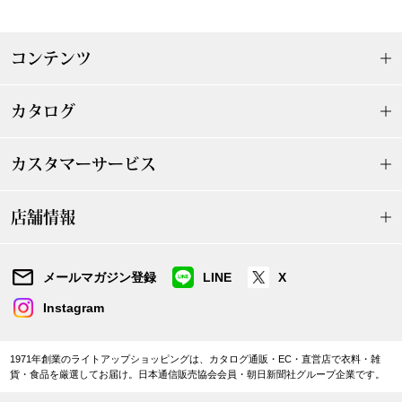
〈セイコー〉マウリッツハイス美術館公認フェ
その他
ルメールオマージュウオッチ
コンテンツ
ブランド
和装
カタログ
特集
和装小物
カスタマーサービス
その他
ティ
店舗情報
すべて見る
ケア
メールマガジン登録
LINE
X
その他
Instagram
ア
おすすめブラ
1971年創業のライトアップショッピングは、カタログ通販・EC・直営店で衣料・雑
貨・食品を厳選してお届け。日本通信販売協会会員・朝日新聞社グループ企業です。