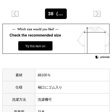
スニーカー
38（M～L）
ブーツ
サンダル
Check the recommended size
その他
Try this item on
財布／小物
素材
綿100％
財布／コインケ
仕様
袖口にゴム入り
革小物
Miss Kyouko／ミスキョウコ
洗濯方法
洗濯機可
ポーチ
ブランド
原産国
日本