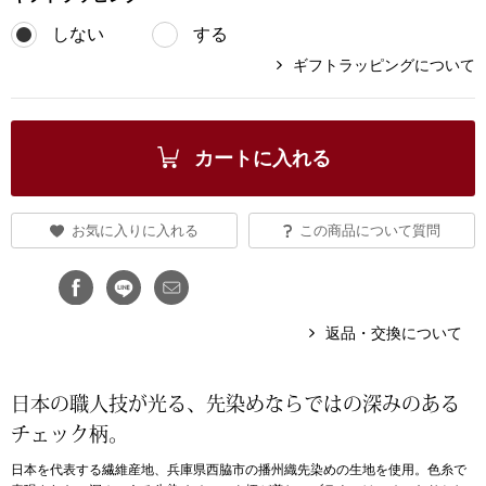
しない
する
ブランド
その他
ギフトラッピングについて
特集
バッグ
カタログ
カートに入れる
トートバッグ
お気に入りに入れる
この商品について質問
ス
すべて見る
ハンドバッグ
ショルダーバッ
返品・交換について
ブリーフケース
日本の職人技が光る、先染めならではの深みのある
ス／チュニック
クラッチバッグ
チェック柄。
日本を代表する繊維産地、兵庫県西脇市の播州織先染めの生地を使用。色糸で
ボディバッグ