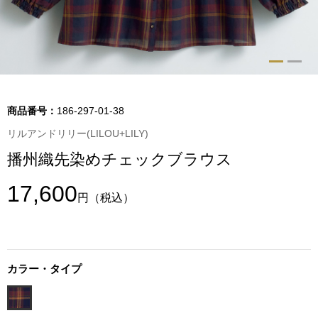
トップス
Tシャツ／カッ
物
ポロシャツ
／アクセサリー
商品番号：
186-297-01-38
シャツ
リルアンドリリー(LILOU+LILY)
ョン雑貨
播州織先染めチェックブラウス
トレーナー／パ
17,600
円
（税込）
セーター／カー
ベスト
カラー・タイプ
その他