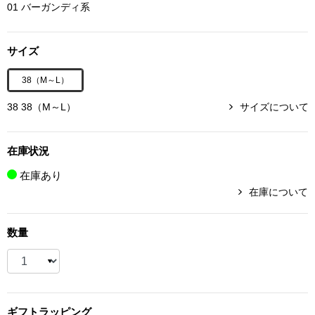
01 バーガンディ系
ボトムス
サイズ
パンツ／スラッ
38（M～L）
ショート･クロ
38 38（M～L）
サイズについて
デニム
在庫状況
その他
在庫あり
在庫について
ルーム･アン
数量
ルームウェア／
BOGARD 最新号はこちら
アンダーウェア
ギフト
ラッピング