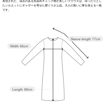
表現された、深みのある先染めチェック柄が美しいブラウスは、ゆったりとし
たシルエットにギャザーを寄せた襟ぐりが上品。大人の装いに華を添える一枚
です。
アンダーウェア
リュック･バッ
ボストンバッグ
スーツケース／
Sleeve length
77cm
Width
66cm
物
その他
／アクセサリー
シューズ
ョン雑貨
スリップオン
Length
68cm
レースアップ