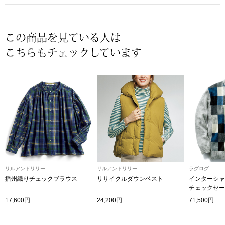
帽子
キッズ
ネクタイ
芸品
この商品を見ている人は
こちらもチェックしています
マフラー／スヌ
スカーフ／スト
手袋
ベルト
靴下
リルアンドリリー
リルアンドリリー
ラグログ
播州織りチェックブラウス
リサイクルダウンベスト
インターシャ
チェックセー
サングラス／メ
17,600円
24,200円
71,500円
傘／日傘