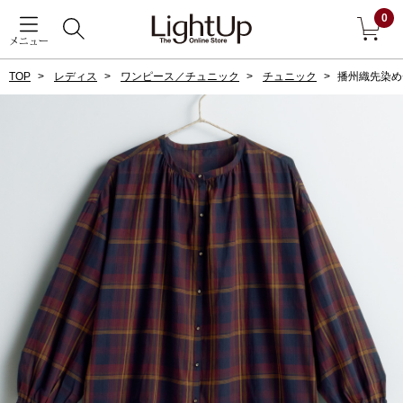
0
メニュー
TOP
レディス
ワンピース／チュニック
チュニック
播州織先染め
戻る
アウター
すべて見る
ジャケット
コート
ブルゾン
アンダーウェア
その他