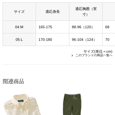
帽子
キッズ
適応胸囲（実
サイズ
適応身長
寸）
ネクタイ
芸品
04:M
165-175
88-96（120）
68
マフラー／スヌ
05:L
170-180
96-104（124）
70
スカーフ／スト
サイズ(単位＝cm)
このブランドの商品一覧へ
手袋
ベルト
関連商品
靴下
サングラス／メ
傘／日傘