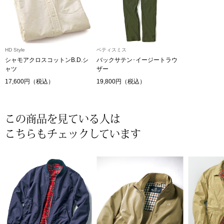
〈セイコー〉マウリッツハイス美術館公認フェ
その他
ルメールオマージュウオッチ
HD Style
ベティスミス
ブランド
シャモアクロスコットンB.D.シ
バックサテン･イージートラウ
和装
ャツ
ザー
特集
17,600円（税込）
19,800円（税込）
和装小物
その他
この商品を見ている人は
ティ
すべて見る
こちらもチェックしています
ケア
その他
ア
おすすめブラ