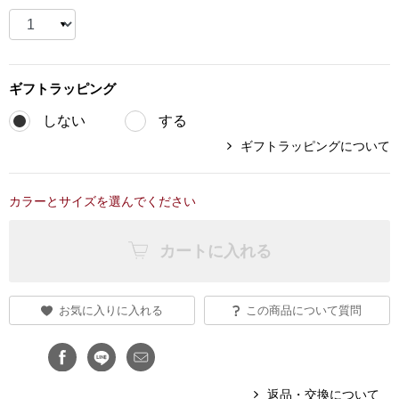
ブランド
その他
特集
ギフト
ラッピング
バッグ
しない
する
カタログ
ギフトラッピングについて
トートバッグ
ス
すべて見る
ハンドバッグ
カラーとサイズを選んでください
ショルダーバッ
カートに入れる
ブリーフケース
お気に入りに入れる
この商品について質問
ス／チュニック
クラッチバッグ
ボディバッグ
返品・交換について