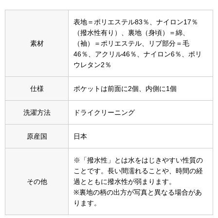
その他
表地＝ポリエステル83％、ナイロン17％
特集
（撥水性有り）、裏地（身頃）＝綿、
素材
（袖）＝ポリエステル、リブ部分＝毛
ウオッチ／ア
46％、アクリル46％、ナイロン6％、ポリ
ホビー
ウレタン2％
すべて見る
ウオッチ
仕様
ポケットは前面に2個、内側に1個
ネックレス
洗濯方法
ドライクリーニング
ック
ブレスレット
原産国
日本
その他
※「撥水性」とは水をはじきやすい性質の
･テーブルウェア
ことです。長い間濡れることや、時間の経
その他
過とともに撥水性が弱まります。
※裏地の柄の出方が写真と異なる場合があ
ファッション
ります。