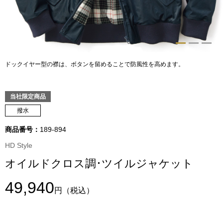
トップス
Tシャツ／カッ
物
ポロシャツ
ドックイヤー型の襟は、ボタンを留めることで防風性を高めます。
／アクセサリー
シャツ
当社限定商品
ョン雑貨
撥水
トレーナー／パ
商品番号：
189-894
セーター／カー
HD Style
オイルドクロス調･ツイルジャケット
ベスト
49,940
円
（税込）
その他