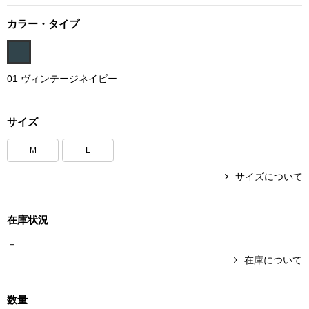
ボトムス
カラー・タイプ
パンツ／スラッ
01 ヴィンテージネイビー
ショート･クロ
サイズ
デニム
M
L
その他
サイズについて
在庫状況
ルーム･アン
－
ルームウェア／
在庫について
BOGARD 最新号はこちら
アンダーウェア
数量