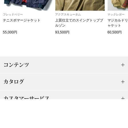
ザ･ノース･フ
ップ
フレッドペリー
アクアスキュータム
マックレガー
ヘリーハンセン
ンス
テニスボマージャケット
上質仕立てのスイングトップブ
マジカルドリ
ルゾン
ャケット
カンタベリー
55,000円
93,500円
60,500円
金谷製靴
ヘンリーコット
コンテンツ
カタログ
おすすめ特集
カスタマーサービス
【特集】Trave
カラーとサイズを選んでください
店舗情報
【特集】cante
カートに入れる