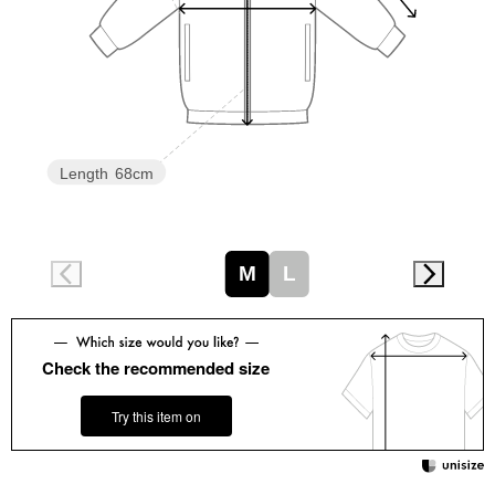
スニーカー
ブーツ
サンダル
Length
68cm
その他
M
L
財布／小物
財布／コインケ
Check the recommended size
革小物
Try this item on
Miss Kyouko／ミスキョウコ
ポーチ
ブランド