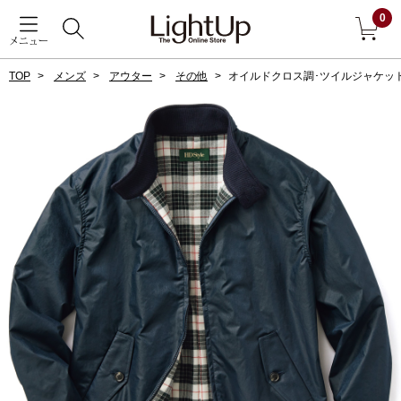
0
メニュー
TOP
メンズ
アウター
その他
オイルドクロス調･ツイルジャケッ
戻る
アウター
すべて見る
ジャケット
コート
ブルゾン
アンダーウェア
その他