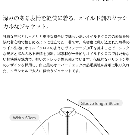
アンダーウェア
リュック･バッ
深みのある表情を軽快に着る、オイルド調のクラシ
カルなジャケット。
ボストンバッグ
独特な光沢としっとりと重厚な風合いで味わい深いオイルドクロスの表情を軽
快な着心地で愉しめるように仕立てた一着です。高密度に織り込まれた薄手の
スーツケース／
ツイル生地にオイルドクロスのようなヴィンテージ加工を施すことで、シック
な光沢と深みのある表情を演出。綿素材が一般的なオイルドクロスではだせな
い軽快感が魅力で、軽いストレッチ性も備えています。伝統的なハリントン型
物
その他
のデザインを採用し、白と黒のオーバーチェックの起毛裏地を身頃に取り入れ
た、クラシカルで大人に似合うジャケットです。
／アクセサリー
シューズ
ョン雑貨
Sleeve length
86cm
スリップオン
Width
60cm
レースアップ