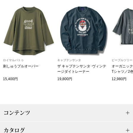
〈セイコー〉マウリッツハイス美術館公認フェ
その他
ルメールオマージュウオッチ
ブランド
和装
特集
和装小物
ロイヤルパトゥ
キャプテンサンタ
ピープルツリー
刺しゅうプルオーバー
ザ キャプテンサンタ･ヴィンテ
オーガニック
その他
ティ
ージダイトレーナー
Tシャツ／2
すべて見る
15,400円
19,800円
12,980円
ケア
その他
ア
コンテンツ
おすすめブラ
カタログ