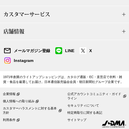
ザ･ノース･フ
ップ
カスタマーサービス
ヘリーハンセン
ンス
店舗情報
カンタベリー
金谷製靴
メールマガジン登録
LINE
X
Instagram
ヘンリーコット
1971年創業のライトアップショッピングは、カタログ通販・EC・直営店で衣料・雑
貨・食品を厳選してお届け。日本通信販売協会会員・朝日新聞社グループ企業です。
おすすめ特集
企業情報
公式アカウントコミュニティ・ガイド
ライン
【特集】Trave
個人情報への取り組み
セキュリティについて
カスタマーハラスメントに対する基本
方針
特定商取引に関する表記
【特集】cante
利用条件
サイトマップ