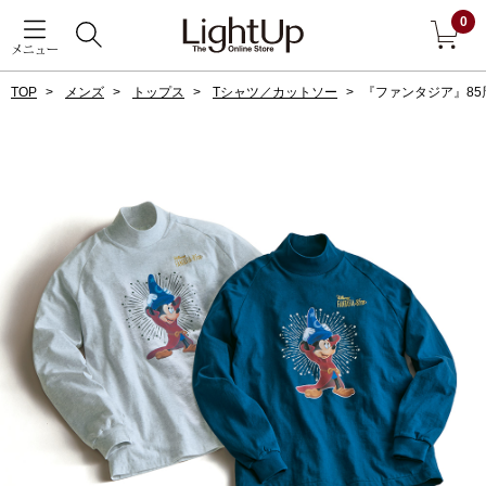
0
メニュー
TOP
メンズ
トップス
Tシャツ／カットソー
『ファンタジア』8
戻る
アウター
すべて見る
ジャケット
コート
ブルゾン
アンダーウェア
その他