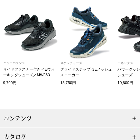
その他
特集
ウオッチ／ア
ホビー
すべて見る
ウオッチ
ニューバランス
スケッチャーズ
ヨネックス
ネックレス
サイドファスナー付き･4Eウォ
グライドステップ･3Eメッシュ
パワークッシ
ック
ーキングシューズ／MW363
スニーカー
シューズ
ブレスレット
9,790円
13,750円
19,800円
その他
･テーブルウェア
コンテンツ
ファッション
カタログ