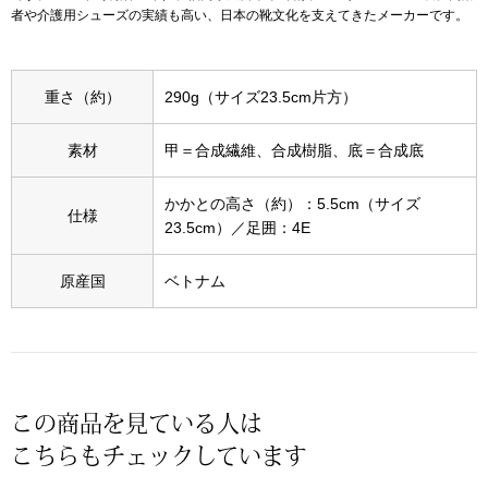
スニーカー
者や介護用シューズの実績も高い、日本の靴文化を支えてきたメーカーです。
ブーツ
重さ（約）
290g（サイズ23.5cm片方）
サンダル
素材
甲＝合成繊維、合成樹脂、底＝合成底
その他
かかとの高さ（約）：5.5cm（サイズ
仕様
23.5cm）／足囲：4E
財布／小物
原産国
ベトナム
財布／コインケ
革小物
この商品を見ている人は
Miss Kyouko／ミスキョウコ
ポーチ
こちらもチェックしています
ブランド