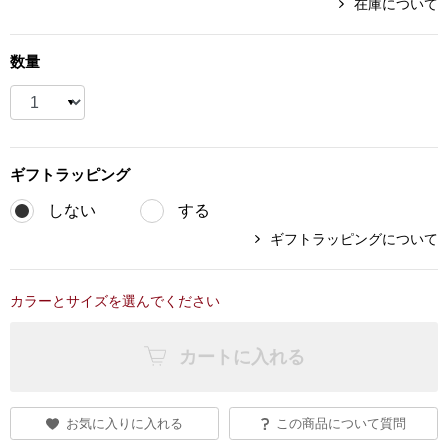
在庫について
ブランド
その他
数量
特集
バッグ
カタログ
トートバッグ
ギフト
ラッピング
しない
する
ス
すべて見る
ハンドバッグ
ギフトラッピングについて
ショルダーバッ
カラーとサイズを選んでください
ブリーフケース
カートに入れる
ス／チュニック
クラッチバッグ
お気に入りに入れる
この商品について質問
ボディバッグ