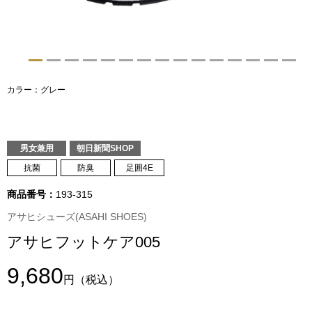
トップス
Tシャツ／カッ
物
ポロシャツ
カラー：グレー
／アクセサリー
シャツ
ョン雑貨
男女兼用
朝日新聞SHOP
トレーナー／パ
抗菌
防臭
足囲4E
商品番号：
193-315
セーター／カー
アサヒシューズ(ASAHI SHOES)
ベスト
アサヒフットケア005
9,680
その他
円
（税込）