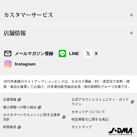
帽子
キッズ
カスタマーサービス
ネクタイ
芸品
店舗情報
マフラー／スヌ
スカーフ／スト
メールマガジン登録
LINE
X
Instagram
手袋
1971年創業のライトアップショッピングは、カタログ通販・EC・直営店で衣料・雑
ベルト
貨・食品を厳選してお届け。日本通信販売協会会員・朝日新聞社グループ企業です。
靴下
企業情報
公式アカウントコミュニティ・ガイド
ライン
個人情報への取り組み
セキュリティについて
カスタマーハラスメントに対する基本
サングラス／メ
方針
特定商取引に関する表記
利用条件
サイトマップ
傘／日傘