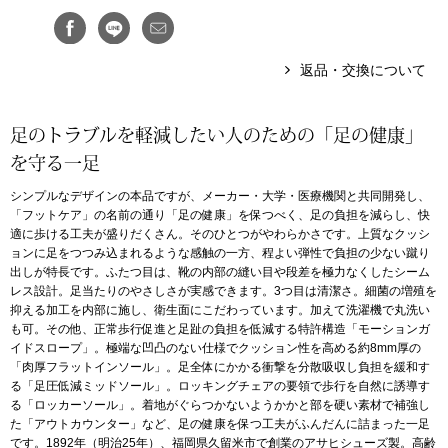
アンダーウェア
リュック･バッ
返品・交換について
ボストンバッグ
足のトラブルを軽減したい人のための「足の健康」
スーツケース／
を守る一足
シンプルなデザインの本品ですが、メーカー・大学・医療機関と共同開発し、
物
その他
「フットケア」の名前の通り「足の健康」を保つべく、足の負担を減らし、快
適に歩ける工夫が盛りだくさん。そのひとつがやわらかさです。上質なクッシ
ョンに足をつつみ込まれるような感触の一方、程よい弾性で負担の少ない蹴り
／アクセサリー
出しが特長です。ふたつ目は、靴の内部の縫い目や段差を極力なくしたシーム
シューズ
レス設計。足当たりのやさしさが実感できます。3つ目は清潔さ。細菌の増殖を
抑える加工を内部に施し、衛生面にこだわっています。加えて洗濯機で丸洗い
ョン雑貨
も可。その他、正常歩行促進と足趾の負担を低減する特許構造「モーションガ
スリップオン
イドスロープ」。極端な凹凸のない仕様でクッション性を高める約8mm厚の
「肉厚フラットインソール」。足全体にかかる衝撃を分散吸収し負担を緩和す
る「足圧低減ミッドソール」。ロッキングチェアの要領で歩行を自然に誘導す
レースアップ
る「ロッカーソール」。着地がぐらつかないようかかと部を硬い素材で補強し
た「アウトカウンター」など、足の健康を保つ工夫がふんだんに詰まった一足
です。1892年（明治25年）、福岡県久留米市で創業のアサヒシューズ製。高齢