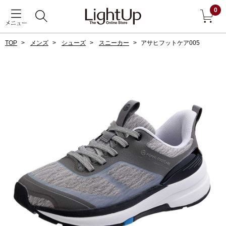
0
メニュー
TOP
メンズ
シューズ
スニーカー
アサヒフットケア005
戻る
アウター
すべて見る
ジャケット
コート
ブルゾン
アンダーウェア
その他