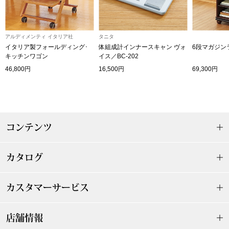
その他
特集
アルディメンティ イタリア社
タニタ
イタリア製フォールディング･
体組成計インナースキャン ヴォ
6段マガジン
ウオッチ／ア
キッチンワゴン
イス／BC-202
ホビー
すべて見る
46,800円
16,500円
69,300円
ウオッチ
ネックレス
ック
コンテンツ
ブレスレット
カタログ
その他
･テーブルウェア
カスタマーサービス
ファッション
店舗情報