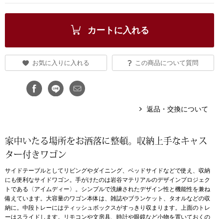
ブランド
その他
カートに入れる
特集
バッグ
お気に入りに入れる
この商品について質問
カタログ
トートバッグ
ス
返品・交換について
すべて見る
ハンドバッグ
ショルダーバッ
家中いたる場所をお洒落に整頓。収納上手なキャス
ター付きワゴン
ブリーフケース
サイドテーブルとしてリビングやダイニング、ベッドサイドなどで使え、収納
にも便利なサイドワゴン。手がけたのは岩谷マテリアルのデザインプロジェク
ス／チュニック
クラッチバッグ
トである〈アイムディー〉。シンプルで洗練されたデザイン性と機能性を兼ね
備えています。大容量のワゴン本体は、雑誌やブランケット、タオルなどの収
納に。中段トレーにはティッシュボックスがすっきり収まります。上面のトレ
ボディバッグ
ーはスライドします。リモコンや文房具、時計や眼鏡など小物を置いておくの