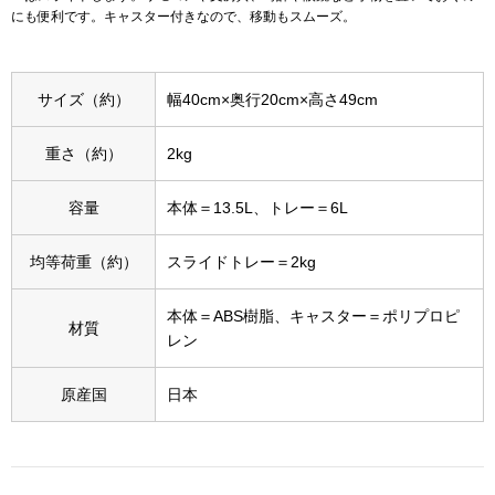
にも便利です。キャスター付きなので、移動もスムーズ。
アンダーウェア
リュック･バッ
サイズ（約）
幅40cm×奥行20cm×高さ49cm
ボストンバッグ
重さ（約）
2kg
スーツケース／
容量
本体＝13.5L、トレー＝6L
物
その他
均等荷重（約）
スライドトレー＝2kg
／アクセサリー
本体＝ABS樹脂、キャスター＝ポリプロピ
シューズ
材質
レン
ョン雑貨
スリップオン
原産国
日本
レースアップ