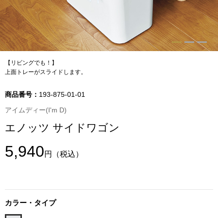
トップス
Tシャツ／カッ
物
ポロシャツ
【リビングでも！】
／アクセサリー
上面トレーがスライドします。
シャツ
商品番号：
193-875-01-01
ョン雑貨
アイムディー(I'm D)
トレーナー／パ
エノッツ サイドワゴン
セーター／カー
5,940
円
（税込）
ベスト
その他
カラー・タイプ