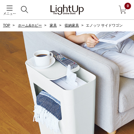
0
メニュー
TOP
ホーム&ホビー
家具
収納家具
エノッツ サイドワゴン
戻る
アウター
すべて見る
ジャケット
コート
ブルゾン
アンダーウェア
その他