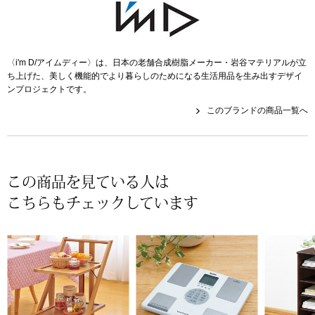
スニーカー
ブーツ
〈i'm D/アイムディー〉は、日本の老舗合成樹脂メーカー・岩谷マテリアルが立
ち上げた、美しく機能的でより暮らしのためになる生活用品を生み出すデザイ
サンダル
ンプロジェクトです。
このブランドの商品一覧へ
その他
財布／小物
この商品を見ている人は
こちらもチェックしています
財布／コインケ
革小物
Miss Kyouko／ミスキョウコ
ポーチ
ブランド