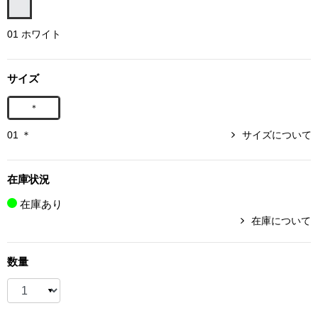
ボトムス
01 ホワイト
パンツ／スラッ
サイズ
ショート･クロ
＊
デニム
01 ＊
サイズについて
その他
在庫状況
在庫あり
在庫について
ルーム･アン
数量
ルームウェア／
BOGARD 最新号はこちら
アンダーウェア