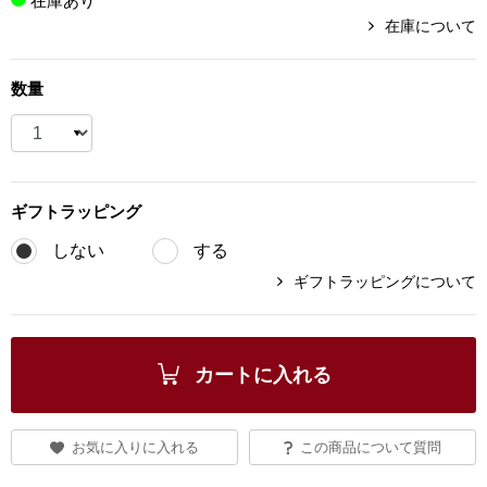
在庫あり
在庫について
ブランド
その他
数量
特集
バッグ
カタログ
トートバッグ
ギフト
ラッピング
ス
すべて見る
ハンドバッグ
しない
する
ギフトラッピングについて
ショルダーバッ
ブリーフケース
カートに入れる
ス／チュニック
クラッチバッグ
お気に入りに入れる
この商品について質問
ボディバッグ