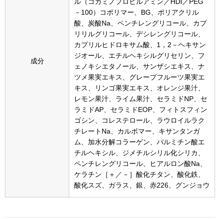
ル（コカミノプロピルアミン／HDI／PEG
その他
－100）コポリマー、BG、ポリアクリル
酸、炭酸Na、ペンチレングリコール、カプ
特集
リリルグリコール、デシレングリコール、
カプリルヒドロキサム酸、1，2－ヘキサン
ウオッチ／ア
ジオール、エチルヘキシルグリセリン、フ
成分
ホビー
すべて見る
ェノキシエタノール、サンザシエキス、ナ
ウオッチ
ツメ果実エキス、グレープフルーツ果実エ
キス、リンゴ果実エキス、オレンジ果汁、
レモン果汁、ライム果汁、セラミドNP、セ
ネックレス
ラミドAP、セラミドEOP、フィトスフィン
ック
ゴシン、コレステロール、ラウロイルラク
ブレスレット
チレートNa、カルボマー、キサンタンガ
ム、加水分解コラーゲン、パルミチン酸エ
チルヘキシル、ジメチルシリル化シリカ、
その他
ペンチレングリコール、ヒアルロン酸Na、
･テーブルウェア
ケラチン［＋／－］酸化チタン、酸化鉄、
酸化スズ、ガラス、銀、赤226、グンジョウ
ファッション