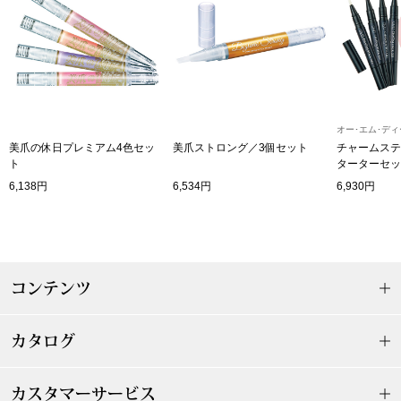
〈セイコー〉マウリッツハイス美術館公認フェ
その他
ルメールオマージュウオッチ
ブランド
和装
オー･エム･ディ
特集
美爪の休日プレミアム4色セッ
美爪ストロング／3個セット
チャームステ
和装小物
ト
ターターセッ
6,138円
6,534円
6,930円
その他
ティ
すべて見る
ケア
その他
コンテンツ
ア
カタログ
おすすめブラ
カスタマーサービス