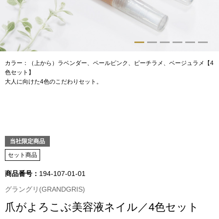
トップス
Tシャツ／カッ
物
ポロシャツ
カラー：（上から）ラベンダー、ペールピンク、ピーチラメ、ベージュラメ【4
／アクセサリー
色セット】
大人に向けた4色のこだわりセット。
シャツ
ョン雑貨
トレーナー／パ
セーター／カー
当社限定商品
セット商品
ベスト
商品番号：
194-107-01-01
グラングリ(GRANDGRIS)
その他
爪がよろこぶ美容液ネイル／4色セット