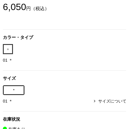
6,050
ボトムス
円
（税込）
パンツ／スラッ
カラー・タイプ
ショート･クロ
デニム
01 ＊
その他
サイズ
＊
ルーム･アン
01 ＊
サイズについて
ルームウェア／
在庫状況
BOGARD 最新号はこちら
アンダーウェア