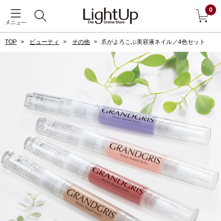
0
メニュー
TOP
ビューティ
その他
爪がよろこぶ美容液ネイル／4色セット
戻る
アウター
すべて見る
ジャケット
コート
ブルゾン
アンダーウェア
その他