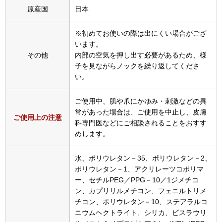
スニーカー
原産国
日本
ブーツ
※初めてお使いの際は出にくい場合がござ
います。
その他
内部の空気を押し出す必要があるため、様
サンダル
子を見ながらノックを繰り返してくださ
い。
その他
ご使用中、肌や爪にかゆみ・刺激などの異
常があった場合は、ご使用を中止し、皮膚
ご使用上の注意
財布／小物
科専門医などにご相談されることをおすす
めします。
財布／コインケ
水、ポリウレタン－35、ポリウレタン－2、
ポリウレタン－1、アクリレーツコポリマ
革小物
ー、セチルPEG／PPG－10／1ジメチコ
ン、カプリリルメチコン、フェニルトリメ
Miss Kyouko／ミスキョウコ
チコン、ポリウレタン－10、ステアラルコ
ポーチ
ニウムヘクトライト、シリカ、ビスラウリ
ブランド