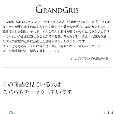
帽子
キッズ
ネクタイ
芸品
〈GRANDGRIS/グラングリ〉とはフランス語で「素敵なグレー」の意。控えめ
なトーンが醸し出すのはまろやかな優しさと豊かな包容力、エレガントな中に
マフラー／スヌ
薫る凜とした知性。そして、どんな色とも相性が良くシックにもラグジュアリ
ーにも思いのままに魅せることができる色。そんなグレーのような魅力を湛え
た大人の女性のために企画した当社オリジナルブランドです。
スカーフ／スト
グレーはもちろん、それに合わせる美しい彩りのウェアからバッグ、シュー
ズ、服飾小物など、幅広く提案しています。
手袋
このブランドの商品一覧へ
ベルト
靴下
この商品を見ている人は
こちらもチェックしています
サングラス／メ
傘／日傘