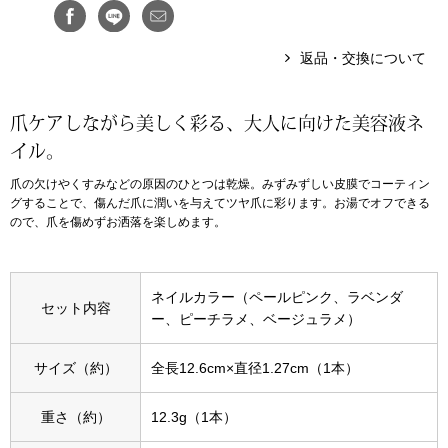
アンダーウェア
リュック･バッ
返品・交換について
ボストンバッグ
爪ケアしながら美しく彩る、大人に向けた美容液ネ
イル。
スーツケース／
爪の欠けやくすみなどの原因のひとつは乾燥。みずみずしい皮膜でコーティン
グすることで、傷んだ爪に潤いを与えてツヤ爪に彩ります。お湯でオフできる
物
その他
ので、爪を傷めずお洒落を楽しめます。
／アクセサリー
シューズ
ネイルカラー（ペールピンク、ラベンダ
セット内容
ョン雑貨
ー、ピーチラメ、ベージュラメ）
スリップオン
サイズ（約）
全長12.6cm×直径1.27cm（1本）
レースアップ
重さ（約）
12.3g（1本）