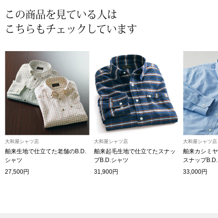
この商品を見ている人は
〈セイコー〉マウリッツハイス美術館公認フェ
その他
ルメールオマージュウオッチ
こちらもチェックしています
ブランド
和装
特集
和装小物
その他
ティ
すべて見る
大和屋シャツ店
大和屋シャツ店
大和屋シャツ店
ケア
その他
舶来生地で仕立てた老舗のB.D.
舶来起毛生地で仕立てたスナッ
舶来カシミヤ
シャツ
プB.D.シャツ
スナップB.D
ア
27,500円
31,900円
33,000円
おすすめブラ