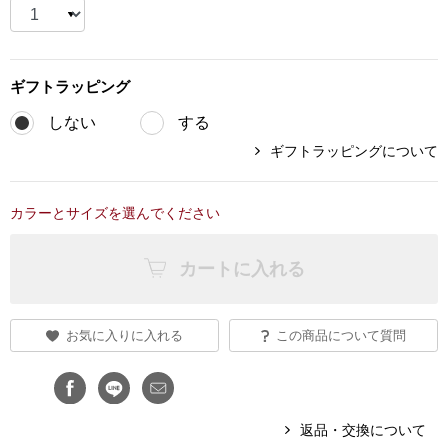
ブランド
その他
特集
ギフト
ラッピング
バッグ
しない
する
カタログ
ギフトラッピングについて
トートバッグ
カラーとサイズを選んでください
ス
すべて見る
ハンドバッグ
カートに入れる
ショルダーバッ
ブリーフケース
お気に入りに入れる
この商品について質問
ス／チュニック
クラッチバッグ
返品・交換について
ボディバッグ