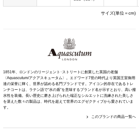
帽子
キッズ
サイズ(単位＝cm)
ネクタイ
芸品
マフラー／スヌ
スカーフ／スト
手袋
1851年、ロンドンのリージェント･ストリートに創業した英国の老舗
〈Aquascutum/アクアスキュータム〉。エドワード7世の時代より英国王室御用
達の栄誉に輝く、世界が認める名門ブランドです。アイコン的存在であるトレ
ベルト
ンチコートは、ラテン語で“水の盾”を意味するブランド名が示すとおり、高い撥
水性を装備。長い歴史に磨き上げられた端正なシルエットに洗練された美しさ
靴下
を湛えた数々の製品は、時代を超えて世界のエグゼクティブから愛されていま
す。
このブランドの商品一覧へ
サングラス／メ
傘／日傘