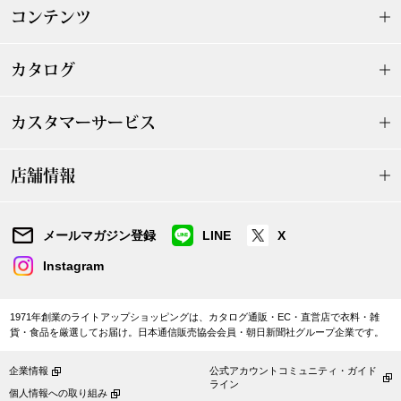
ザ･ノース･フ
ップ
コンテンツ
ヘリーハンセン
ンス
カタログ
カンタベリー
カスタマーサービス
金谷製靴
店舗情報
ヘンリーコット
メールマガジン登録
LINE
X
おすすめ特集
Instagram
【特集】Trave
1971年創業のライトアップショッピングは、カタログ通販・EC・直営店で衣料・雑
貨・食品を厳選してお届け。日本通信販売協会会員・朝日新聞社グループ企業です。
【特集】cante
企業情報
公式アカウントコミュニティ・ガイド
ライン
個人情報への取り組み