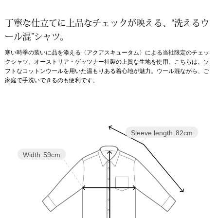
アンダーウェア
丁寧な仕立てに上品なチェックが映える、“洗えるウ
リュック･バッ
ール混”シャツ。
ボストンバッグ
寒い時季の装いに品を添える〈アクアスキュータム〉による当社限定のチェッ
クシャツ。オーストリア・ゲッツナー社製の上質な生地を使用。こちらは、ソ
フトなコットンウールを用いた温もりある着心地が魅力。ウール混ながら、ご
スーツケース／
家庭で手洗いできるのも便利です。
物
その他
／アクセサリー
Sleeve length
82cm
シューズ
ョン雑貨
Width
59cm
スリップオン
レースアップ