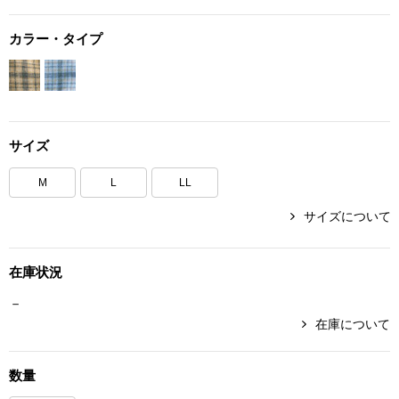
ボトムス
カラー・タイプ
パンツ／スラッ
ショート･クロ
サイズ
デニム
M
L
LL
その他
サイズについて
在庫状況
ルーム･アン
－
在庫について
ルームウェア／
数量
BOGARD 最新号はこちら
アンダーウェア