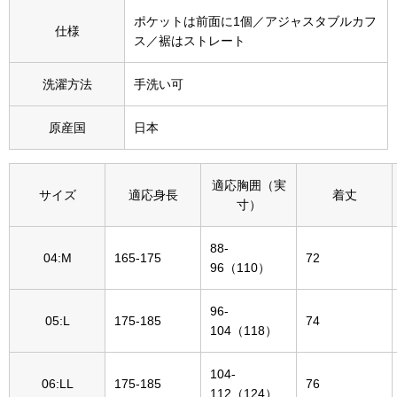
その他
ポケットは前面に1個／アジャスタブルカフ
仕様
ス／裾はストレート
特集
洗濯方法
手洗い可
ウオッチ／ア
ホビー
すべて見る
原産国
日本
ウオッチ
ネックレス
適応胸囲（実
サイズ
適応身長
着丈
寸）
ック
ブレスレット
88-
04:M
165-175
72
96（110）
その他
･テーブルウェア
96-
05:L
175-185
74
104（118）
ファッション
104-
06:LL
175-185
76
112（124）