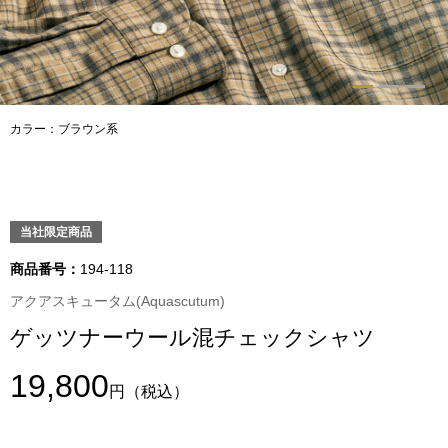
トップス
Tシャツ／カッ
物
ポロシャツ
カラー：ブラウン系
／アクセサリー
シャツ
ョン雑貨
トレーナー／パ
当社限定商品
商品番号：
194-118
セーター／カー
アクアスキュータム(Aquascutum)
ゲッツナーウール混チェックシャツ
ベスト
19,800
その他
円
（税込）