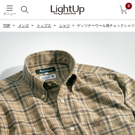
0
メニュー
TOP
メンズ
トップス
シャツ
ゲッツナーウール混チェックシャツ
戻る
アウター
すべて見る
ジャケット
コート
ブルゾン
アンダーウェア
その他