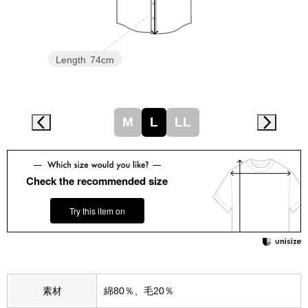
スニーカー
ブーツ
Length
74cm
サンダル
その他
M
L
LL
財布／小物
Check the recommended size
財布／コインケ
Try this item on
革小物
Miss Kyouko／ミスキョウコ
ポーチ
素材
綿80％、毛20％
ブランド