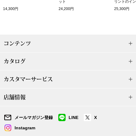
ザ･ノース･フ
ット
リントのイン
ップ
14,300円
24,200円
25,300円
ヘリーハンセン
ンス
カンタベリー
コンテンツ
金谷製靴
カタログ
ヘンリーコット
カスタマーサービス
おすすめ特集
店舗情報
【特集】Trave
メールマガジン登録
LINE
X
【特集】cante
Instagram