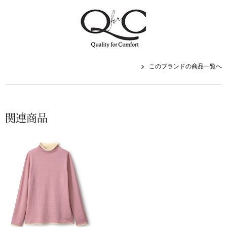
帽子
キッズ
ネクタイ
芸品
マフラー／スヌ
このブランドの商品一覧へ
スカーフ／スト
手袋
関連商品
ベルト
靴下
サングラス／メ
傘／日傘