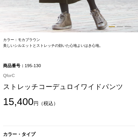
トップス
Tシャツ／カッ
物
ポロシャツ
カラー：モカブラウン
／アクセサリー
美しいシルエットとストレッチの効いた心地よいはき心地。
シャツ
ョン雑貨
商品番号：
195-130
トレーナー／パ
QforC
ストレッチコーデュロイワイドパンツ
セーター／カー
15,400
円
（税込）
ベスト
その他
カラー・タイプ