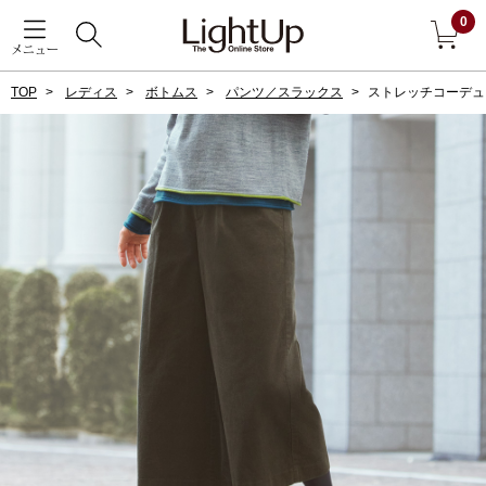
0
メニュー
TOP
レディス
ボトムス
パンツ／スラックス
ストレッチコーデュ
戻る
アウター
すべて見る
ジャケット
コート
ブルゾン
アンダーウェア
その他