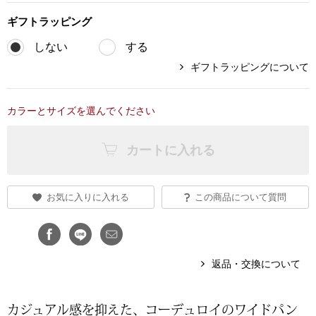
ギフト
ラッピング
ブランド
その他
しない
する
特集
ギフトラッピングについて
バッグ
カタログ
カラーとサイズを選んでください
トートバッグ
カートに入れる
ス
すべて見る
ハンドバッグ
ショルダーバッ
お気に入りに入れる
この商品について質問
ブリーフケース
返品・交換について
ス／チュニック
クラッチバッグ
カジュアル感を抑えた、コーデュロイのワイドパン
ボディバッグ