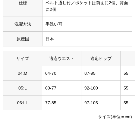
仕様
ベルト通し付／ポケットは前面に2個、背面
その他
に2個
特集
洗濯方法
手洗い可
ウオッチ／ア
原産国
日本
ホビー
すべて見る
ウオッチ
サイズ
適応ウエスト
適応ヒップ
ネックレス
ック
04:M
64-70
87-95
55
ブレスレット
05:L
69-77
92-100
55
その他
06:LL
77-85
97-105
55
･テーブルウェア
サイズ(単位＝cm)
ファッション