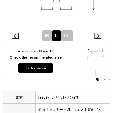
スニーカー
ブーツ
サンダル
M
L
LL
その他
Check the recommended size
財布／小物
Try this item on
財布／コインケ
革小物
素材
綿98%、ポリウレタン2%
Miss Kyouko／ミスキョウコ
ポーチ
前面ファスナー開閉／ウエスト背面ゴム、
ブランド