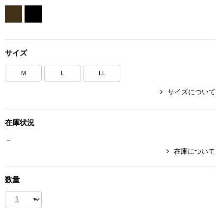
ボトムス
パンツ／スラッ
サイズ
ショート･クロ
M
L
LL
デニム
サイズについて
その他
在庫状況
－
在庫について
ルーム･アン
数量
ルームウェア／
BOGARD 最新号はこちら
アンダーウェア