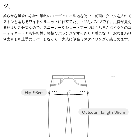
ツ。
アンダーウェア
リュック･バッ
柔らかな風合いを持つ細畝のコーデュロイ生地を使い、前面にタックを入れて
ストンと落ちるワイドシルエットに仕立てた、上品なパンツです。足首が見え
る程よい九分丈なので、スニーカーやショートブーツはもちろんタイツとのコ
ボストンバッグ
ーディネートとも好相性。軽快なバランスですっきりと着こなせ、お腹まわり
や太ももを上手にカバーしながら、大人に似合うスタイリングが楽しめます。
スーツケース／
物
その他
／アクセサリー
シューズ
Hip
96cm
ョン雑貨
スリップオン
Outseam length
86cm
レースアップ