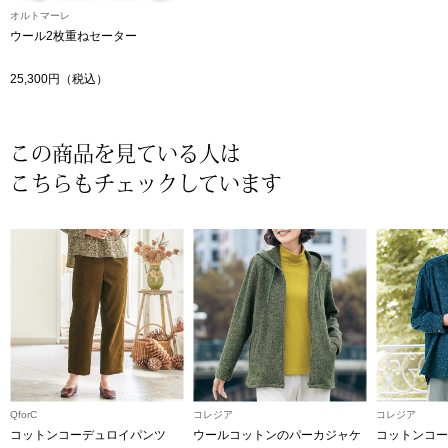
オルトマーレ
〈セイコー〉マウリッツハイス美術館公認フェ
ウール2枚重ねセーター
その他
ルメールオマージュウオッチ
25,300円（税込）
ブランド
和装
この商品を見ている人は
特集
和装小物
こちらもチェックしています
その他
ティ
すべて見る
ケア
その他
ア
おすすめブラ
QforC
コレジア
コレジア
コットンコーデュロイパンツ
ウールコットンのパーカジャケ
コットンコー