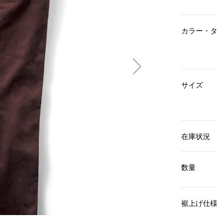
傘／日傘
ェア
ウオッチ
その他
財布／小物
ネックレス
カラー・
ブレスレット
和装
その他
財布／コインケース
革小物
ポーチ
着物／浴衣
ファッション雑貨
その他
和装小物
サイズ
バッグ
その他
帽子
ウオッチ／アクセサリー
ネクタイ
その他
マフラー／スヌード
スカーフ／ストール
ウオッチ
在庫状況
手袋
ネックレス
ベルト
ブレスレット
靴下
リング
数量
サングラス／メガネ
イヤリング／ピアス
バッグ
傘／日傘
ブローチ
その他
その他
裾上げ仕