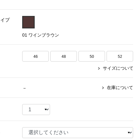
【特集】〈セイコー〉マウリッ
Miss Kyouko／ミスキョウコ
Salon de GRANDGRIS
【特集】食彩倶楽部
ツハイス美術館公認フェルメー
タイプ
おすすめブランド
おすすめブランド
おすすめブランド
ルオマージュウオッチ
01 ワインブラウン
BOGARD 最新号はこちら
リネアフレスコ
ベキュア グラン／プレミアム
食彩倶楽部
おすすめブランド
ヤッコマリカルド
メイクプロポーション
おすすめブランド
セイコー
46
48
50
52
銀座花菱
ネイチャーマジック
おすすめ特集
ソニー
ミスキョウコ
かづきれいこ
サイズについて
ザ･ノース･フェイス
コラントッテ
ベアー
レフィーネ
【特集】〈銀座 梅林〉国産ヒレ肉
ヘリーハンセン
の特製カツ丼の具
Fabric by ベストオブモリス
カンタベリー
在庫について
－
フェイラー
【特集】ご飯のお供
金谷製靴
おすすめ特集
おすすめ特集
【特集】おうちご飯、おうち飲み
ヘンリーコットンズ
【特集】ゆったりサイズ for Ladies
【特集】当社限定ビューティーアイ
おすすめ特集
テム
【特集】ベーシックアイテム for
おすすめ特集
Ladies
【特集】VECUA GRAND PREMIUM
【特集】William Morris／ウィリア
様
ム･モリス
【特集】〈ロングウォーク〉カラフ
【特集】五島の椿