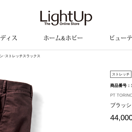
ディス
ホーム&ホビー
ビュー
ン･ストレッチスラックス
ェア
ウェア
財布／小物
シューズ
美術･工芸品
定期便
和装
ファッシ
ストレッチ
商品番号：
財布／コインケース
スリップオン
和装小物
帽子
革小物
レースアップ
その他
マフラー／ス
PT TORIN
ポーチ
パンプス
スカーフ／ス
ブラッシ
その他
スニーカー
手袋
その他
ツ
ブーツ
ベルト
44,00
サンダル
靴下
ウオッチ／アクセサリー
その他
サングラス／