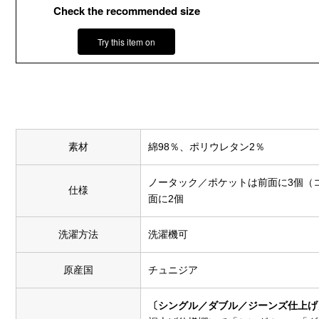
Check the recommended size
Try this item on
素材
綿98％、ポリウレタン2％
ノータック／ポケットは前面に3個（
仕様
面に2個
洗濯方法
洗濯機可
原産国
チュニジア
〔シングル／ダブル／ジーンズ仕上げ