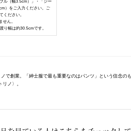
ル（幅3.5cm）」・「ジー
cm）をご入力ください。ご
てください。
ません。
渡り幅は約30.5cmです。
トリノで創業。「紳士服で最も重要なのはパンツ」という信念の
･トリノ〉。