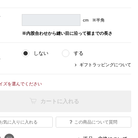
【特集】Travel Partner／トラベル
ルボタンのアルパカ混ニット
【特集】使いやすさを追求した 防
パートナー
災用品
【特集】canterbury／カンタベリー
ズ
cm ※半角
【特集】ギフトセレクション
、
【特集】HELLY HANSEN／ヘリー
ハンセン
※内股合わせから縫い目に沿って裾までの長さ
しない
する
おすすめカタログ
グ
ギフトラッピングについて
BOGARD August 2026 vol.181
BOGARD July 2026 vol.180
イズを選んでください
RUGLOG 2026 Summer Vol.30
カートに入れる
お気に入りに入れる
この商品について質問