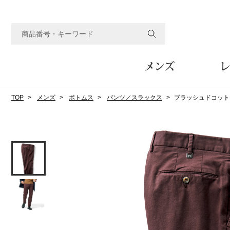
メンズ
レ
TOP
メンズ
ボトムス
パンツ／スラックス
ブラッシュドコット
すべてのメンズアイテム
すべてのレディスアイテム
すべてのホーム&ホビーアイテム
すべてのビューティアイテム
すべてのグルメアイテム
アウター
アウター
家具
フェイスケア
食品
ルーム･アンダーウ
ボトムス
キッチン･テーブル
メイクアップ
頒布会
ジャケット
ジャケット
テーブル／椅子･座椅子
ルームウェア／パジャマ
スカート
テーブルウェア
コート
コート
収納家具
アンダーウェア
パンツ／スラックス
調理器具
ボディケア
ワイン／ビール／酒
フレグランス
ブルゾン
ブルゾン
その他
その他
ワイド･ガウチョパンツ
キッチン雑貨
その他
その他
レギンス／スパッツ
その他
ショート･クロップドパン
ファブリック
バッグ
ヘアケア
その他
その他
その他
トップス
トップス
家電
クッション／座布団
トートバッグ