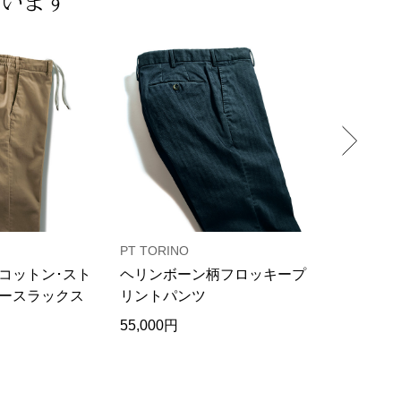
ています
PT TORINO
インコテッ
コットン･スト
ヘリンボーン柄フロッキープ
スーパーラ
ースラックス
リントパンツ
トレッチパ
55,000円
49,500円