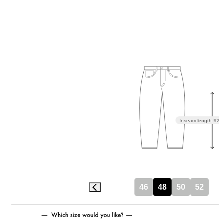
Inseam length
9
46
48
50
52