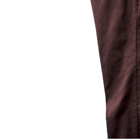
ルーム･アンダーウ
Tシャツ／カットソー
Tシャツ／カットソー
ブランケット／ソファカバー
ハンドバッグ
生活家電
ポロシャツ
ポロシャツ
カーペット／ラグ／マット
ショルダーバッグ
キッチン家電
シャツ
シャツ／ブラウス
寝具
ブリーフケース
ルームウェア／パジャマ
AV機器
トレーナー／パーカ
タンクトップ／キャミソール
カーテン／のれん／簾
クラッチバッグ
アンダーウェア
その他
セーター／カーディガン
トレーナー／パーカ
その他
ボディバッグ
その他
ベスト
セーター
リュック･バックパック
ホビー･キッズ
その他
カーディガン／アンサンブル
ボストンバッグ
生活雑貨
バッグ
ベスト
スーツケース／キャリー
ホビー／玩具
スーツ
その他
ボトムス
インテリアアート･ルームアクセ
トートバッグ
人形／ぬいぐるみ
その他
サリー
ハンドバッグ
光学機器
クロック／気象計
シューズ
パンツ／スラックス
ショルダーバッグ
ステーショナリー
バス･トイレタリー
ワンピース／チュニック
ショート･クロップドパンツ
クラッチバッグ
AVソフト／書籍／図録
ランドリー
デニム
スリップオン
ボディバッグ
アウトドア･スポーツ用品
掃除用品
その他
ワンピース
レースアップ
リュック･バックパック
その他
スリッパ／ルームシューズ
シャツワンピース
スニーカー
ボストンバッグ
防災･防犯用品
チュニック
ブーツ
スーツケース／キャリー
ガーデニング
サンダル
その他
和のインテリア小物
その他
仏具／香