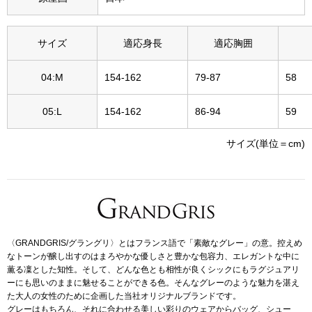
その他
特集
サイズ
適応身長
適応胸囲
ウオッチ／ア
04:M
154-162
79-87
58
ホビー
すべて見る
ウオッチ
05:L
154-162
86-94
59
サイズ(単位＝cm)
ネックレス
ック
ブレスレット
その他
･テーブルウェア
〈GRANDGRIS/グラングリ〉とはフランス語で「素敵なグレー」の意。控えめ
なトーンが醸し出すのはまろやかな優しさと豊かな包容力、エレガントな中に
薫る凜とした知性。そして、どんな色とも相性が良くシックにもラグジュアリ
ファッション
ーにも思いのままに魅せることができる色。そんなグレーのような魅力を湛え
た大人の女性のために企画した当社オリジナルブランドです。
グレーはもちろん、それに合わせる美しい彩りのウェアからバッグ、シュー