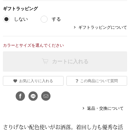
ギフト
ラッピング
ブランド
その他
しない
する
特集
ギフトラッピングについて
バッグ
カタログ
カラーとサイズを選んでください
トートバッグ
カートに入れる
ス
すべて見る
ハンドバッグ
ショルダーバッ
お気に入りに入れる
この商品について質問
ブリーフケース
返品・交換について
ス／チュニック
クラッチバッグ
さりげない配⾊使いがお洒落。着回し⼒も優秀な活
ボディバッグ