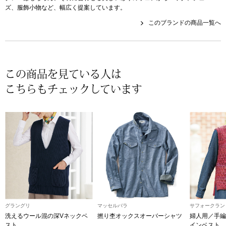
帽子
キッズ
ズ、服飾小物など、幅広く提案しています。
このブランドの商品一覧へ
ネクタイ
芸品
マフラー／スヌ
この商品を見ている人は
スカーフ／スト
こちらもチェックしています
手袋
ベルト
靴下
サングラス／メ
グラングリ
マッセルバラ
サフォークラン
洗えるウール混の深Vネックベ
撚り杢オックスオーバーシャツ
婦人用／手編
傘／日傘
スト
インベスト