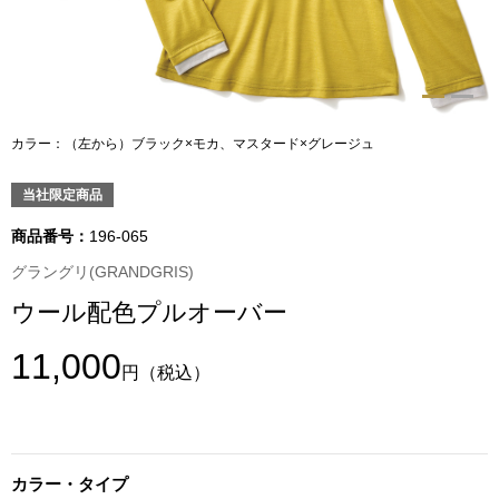
トップス
Tシャツ／カッ
物
ポロシャツ
カラー：（左から）ブラック×モカ、マスタード×グレージュ
／アクセサリー
シャツ
当社限定商品
ョン雑貨
商品番号：
196-065
トレーナー／パ
グラングリ(GRANDGRIS)
ウール配色プルオーバー
セーター／カー
11,000
円
（税込）
ベスト
その他
カラー・タイプ