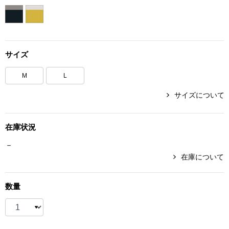
ボトムス
パンツ／スラッ
サイズ
ショート･クロ
M
L
デニム
サイズについて
その他
在庫状況
－
在庫について
ルーム･アン
数量
ルームウェア／
BOGARD 最新号はこちら
アンダーウェア