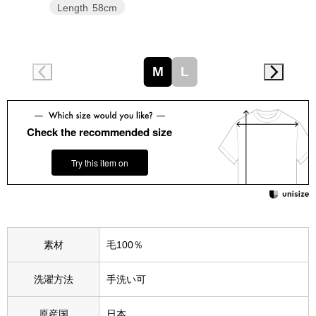
スニーカー
Length
58cm
ブーツ
M
L
サンダル
その他
Check the recommended size
Try this item on
財布／小物
財布／コインケ
素材
毛100％
革小物
Miss Kyouko／ミスキョウコ
洗濯方法
手洗い可
ポーチ
ブランド
原産国
日本