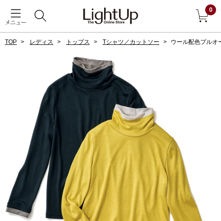
0
メニュー
TOP
レディス
トップス
Tシャツ／カットソー
ウール配色プルオ
戻る
アウター
すべて見る
ジャケット
コート
ブルゾン
アンダーウェア
その他