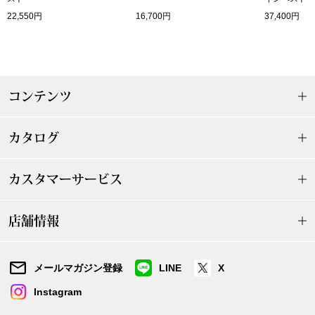
22,550円
16,700円
37,400円
〈セイコー〉マウリッツハイス美術館公認フェ
その他
ルメールオマージュウオッチ
ブランド
和装
コンテンツ
特集
和装小物
カタログ
その他
ティ
すべて見る
カスタマーサービス
ケア
その他
店舗情報
ア
メールマガジン登録
LINE
X
おすすめブラ
Instagram