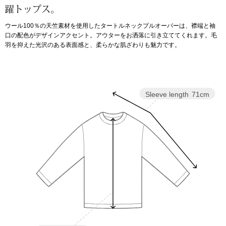
躍トップス。
アンダーウェア
リュック･バッ
ウール100％の天竺素材を使用したタートルネックプルオーバーは、襟端と袖
口の配色がデザインアクセント。アウターをお洒落に引き立ててくれます。毛
羽を抑えた光沢のある表面感と、柔らかな肌ざわりも魅力です。
ボストンバッグ
スーツケース／
Sleeve length
71cm
物
その他
／アクセサリー
シューズ
ョン雑貨
スリップオン
レースアップ