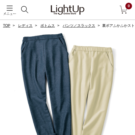
0
メニュー
TOP
レディス
ボトムス
パンツ／スラックス
裏ボアふかふかスト
戻る
アウター
すべて見る
ジャケット
コート
ブルゾン
アンダーウェア
その他