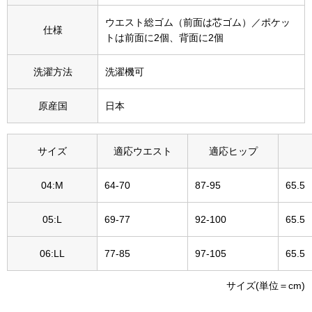
その他
ウエスト総ゴム（前面は芯ゴム）／ポケッ
仕様
特集
トは前面に2個、背面に2個
ウオッチ／ア
洗濯方法
洗濯機可
ホビー
すべて見る
原産国
日本
ウオッチ
ネックレス
サイズ
適応ウエスト
適応ヒップ
ック
ブレスレット
04:M
64-70
87-95
65.5
05:L
69-77
92-100
65.5
その他
･テーブルウェア
06:LL
77-85
97-105
65.5
ファッション
サイズ(単位＝cm)