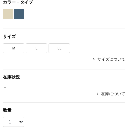
カラー・タイプ
ボトムス
パンツ／スラッ
サイズ
ショート･クロ
M
L
LL
デニム
サイズについて
その他
在庫状況
－
ルーム･アン
在庫について
ルームウェア／
数量
BOGARD 最新号はこちら
アンダーウェア