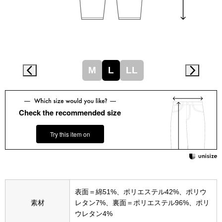
スニーカー
ブーツ
サンダル
M
L
LL
その他
Check the recommended size
財布／小物
Try this item on
財布／コインケ
革小物
表面＝綿51%、ポリエステル42%、ポリウ
Miss Kyouko／ミスキョウコ
素材
レタン7%、裏面＝ポリエステル96%、ポリ
ポーチ
ウレタン4%
ブランド