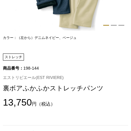
トップス
Tシャツ／カッ
物
ポロシャツ
カラー：（左から）デニムネイビー、ベージュ
／アクセサリー
シャツ
ストレッチ
ョン雑貨
トレーナー／パ
商品番号：
198-144
エストリビエール(EST RIVIERE)
セーター／カー
裏ボアふかふかストレッチパンツ
ベスト
13,750
円
（税込）
その他