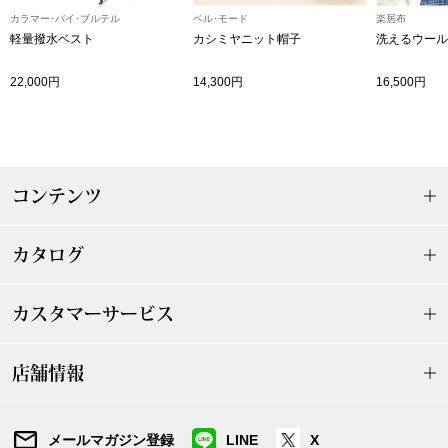
カラマー･バイ･ブルテル
ベル･モード
楽居布
〈セイコー〉マウリッツハイス美術館公認フェ
軽量撥水ベスト
カシミヤニット帽子
洗えるウール
その他
ルメールオマージュウオッチ
22,000円
14,300円
16,500円
ブランド
和装
特集
和装小物
コンテンツ
その他
ティ
すべて見る
カタログ
ケア
その他
カスタマーサービス
ア
店舗情報
おすすめブラ
メールマガジン登録
LINE
X