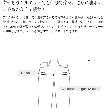
すっきりシルエットでも伸びて楽々。さらに裏ボア
で毛布のように暖か！
アンダーウェア
リュック･バッ
デニムのパンツに見えて、裏ボアでまるで毛布のような暖かさ。程よいハリと
伸縮性があり、脚のラインを拾いにくく、動きやすく快適です。ウエストは総
ボストンバッグ
ゴムながら前面が芯ゴム仕様で、トップスをインしてもすっきり。デイリーか
らお出かけまで、シーンを選ばずコーディネートできます。
スーツケース／
物
その他
／アクセサリー
シューズ
Hip
96cm
ョン雑貨
スリップオン
Outseam length
92.5cm
レースアップ