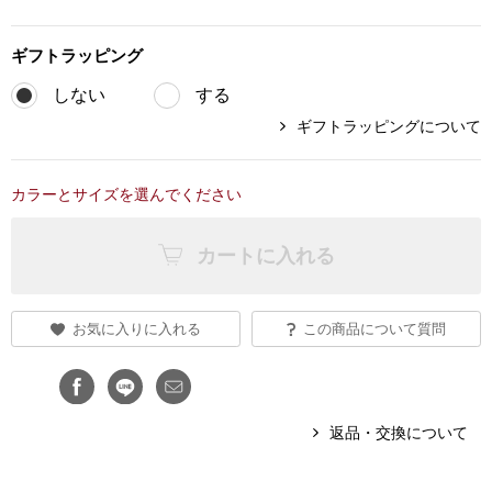
ブランド
その他
ギフト
ラッピング
特集
しない
する
バッグ
ギフトラッピングについて
カタログ
トートバッグ
カラーとサイズを選んでください
ス
すべて見る
ハンドバッグ
カートに入れる
ショルダーバッ
お気に入りに入れる
この商品について質問
ブリーフケース
ス／チュニック
クラッチバッグ
返品・交換について
ボディバッグ