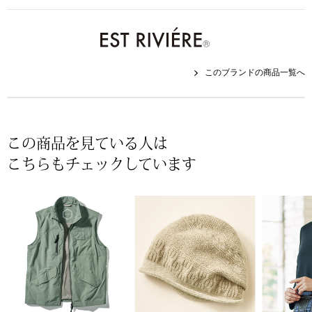
帽子
キッズ
ネクタイ
芸品
このブランドの商品一覧へ
マフラー／スヌ
スカーフ／スト
この商品を見ている人は
手袋
こちらもチェックしています
ベルト
靴下
サングラス／メ
傘／日傘