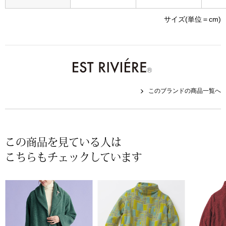
帽子
キッズ
サイズ(単位＝cm)
ネクタイ
芸品
マフラー／スヌ
スカーフ／スト
このブランドの商品一覧へ
手袋
ベルト
この商品を見ている人は
こちらもチェックしています
靴下
サングラス／メ
傘／日傘