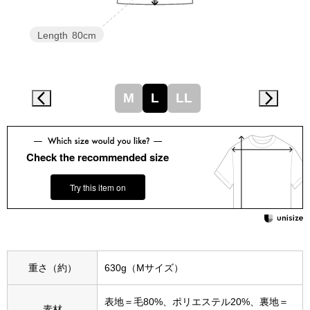
スニーカー
Length
80cm
ブーツ
サンダル
M
L
LL
その他
Check the recommended size
財布／小物
Try this item on
財布／コインケ
革小物
重さ（約）
630g（Mサイズ）
Miss Kyouko／ミスキョウコ
ポーチ
表地＝毛80%、ポリエステル20%、裏地＝
ブランド
素材