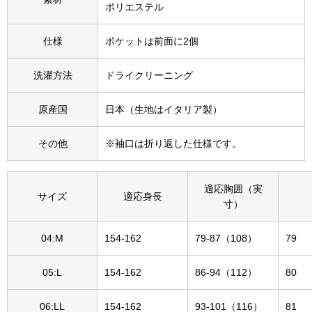
ポリエステル
その他
特集
仕様
ポケットは前面に2個
ウオッチ／ア
洗濯方法
ドライクリーニング
ホビー
すべて見る
ウオッチ
原産国
日本（生地はイタリア製）
その他
※袖口は折り返した仕様です。
ネックレス
ック
ブレスレット
適応胸囲（実
サイズ
適応身長
寸）
その他
04:M
154-162
79-87（108）
79
･テーブルウェア
05:L
154-162
86-94（112）
80
ファッション
06:LL
154-162
93-101（116）
81