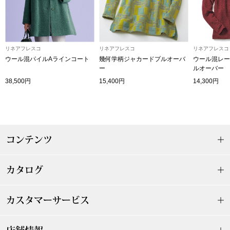
〈セイコー〉マウリッツハイス美術館公認フェ
その他
ルメールオマージュウオッチ
リネアフレスコ
リネアフレスコ
リネアフレスコ
ブランド
ウール混パイルAラインコート
幾何学柄ジャカードプルオーバ
ウール混レー
和装
ー
ルオーバー
38,500円
15,400円
14,300円
特集
和装小物
その他
ティ
すべて見る
コンテンツ
ケア
その他
カタログ
ア
カスタマーサービス
おすすめブラ