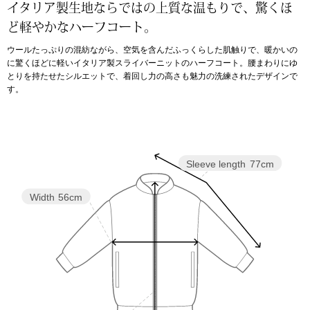
イタリア製生地ならではの上質な温もりで、驚くほ
ど軽やかなハーフコート。
アンダーウェア
リュック･バッ
ウールたっぷりの混紡ながら、空気を含んだふっくらした肌触りで、暖かいの
に驚くほどに軽いイタリア製スライバーニットのハーフコート。腰まわりにゆ
ボストンバッグ
とりを持たせたシルエットで、着回し力の高さも魅力の洗練されたデザインで
す。
スーツケース／
物
その他
Sleeve length
77cm
／アクセサリー
Width
56cm
シューズ
ョン雑貨
スリップオン
レースアップ