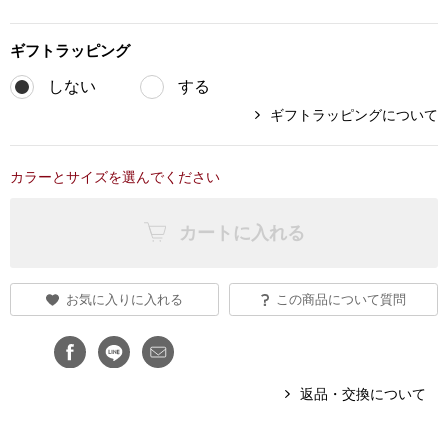
ブランド
その他
ギフト
ラッピング
特集
しない
する
バッグ
ギフトラッピングについて
カタログ
トートバッグ
カラーとサイズを選んでください
ス
すべて見る
ハンドバッグ
カートに入れる
ショルダーバッ
お気に入りに入れる
この商品について質問
ブリーフケース
ス／チュニック
クラッチバッグ
返品・交換について
ボディバッグ