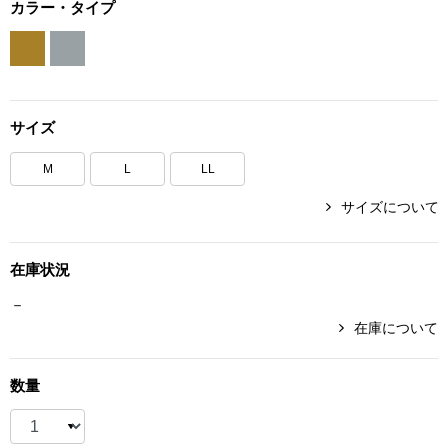
カラー・タイプ
ボトムス
パンツ／スラッ
サイズ
ショート･クロ
M
L
LL
デニム
サイズについて
その他
在庫状況
－
ルーム･アン
在庫について
ルームウェア／
数量
BOGARD 最新号はこちら
アンダーウェア