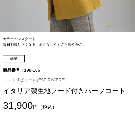
トップス
Tシャツ／カッ
物
ポロシャツ
カラー：マスタード
／アクセサリー
毎日羽織りたくなる、着こなしやすさと軽やかさ。
シャツ
軽量
ョン雑貨
トレーナー／パ
商品番号：
198-166
エストリビエール(EST RIVIERE)
セーター／カー
イタリア製生地フード付きハーフコート
ベスト
31,900
円
（税込）
その他