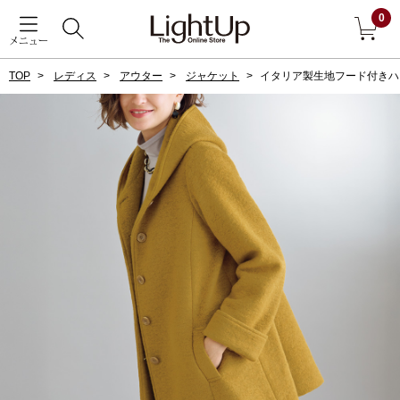
0
メニュー
TOP
レディス
アウター
ジャケット
イタリア製生地フード付きハ
戻る
アウター
すべて見る
ジャケット
コート
ブルゾン
アンダーウェア
その他