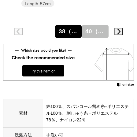
スニーカー
Length
57cm
ブーツ
38（M）
40（L）
サンダル
その他
Check the recommended size
Try this item on
財布／小物
財布／コインケ
綿100％、スパンコール留め糸=ポリエステ
革小物
素材
ル100％、刺しゅう糸＝ポリエステル
Miss Kyouko／ミスキョウコ
78％、ナイロン22％
ポーチ
洗濯方法
手洗い可
ブランド