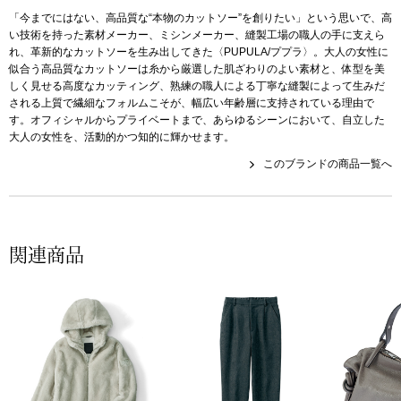
帽子
キッズ
「今までにはない、高品質な“本物のカットソー”を創りたい」という思いで、高
い技術を持った素材メーカー、ミシンメーカー、縫製工場の職人の手に支えら
ネクタイ
れ、革新的なカットソーを生み出してきた〈PUPULA/ププラ〉。大人の女性に
芸品
似合う高品質なカットソーは糸から厳選した肌ざわりのよい素材と、体型を美
しく見せる高度なカッティング、熟練の職人による丁寧な縫製によって生みだ
マフラー／スヌ
される上質で繊細なフォルムこそが、幅広い年齢層に支持されている理由で
す。オフィシャルからプライベートまで、あらゆるシーンにおいて、自立した
大人の女性を、活動的かつ知的に輝かせます。
スカーフ／スト
このブランドの商品一覧へ
手袋
ベルト
関連商品
靴下
サングラス／メ
傘／日傘