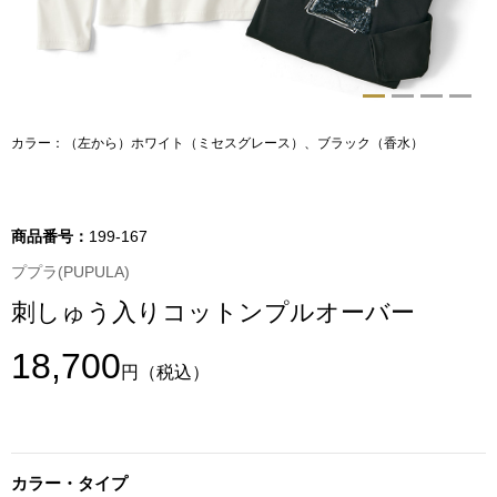
トップス
Tシャツ／カッ
物
ポロシャツ
カラー：（左から）ホワイト（ミセスグレース）、ブラック（香水）
／アクセサリー
シャツ
ョン雑貨
商品番号：
199-167
トレーナー／パ
ププラ(PUPULA)
刺しゅう入りコットンプルオーバー
セーター／カー
18,700
円
（税込）
ベスト
その他
カラー・タイプ