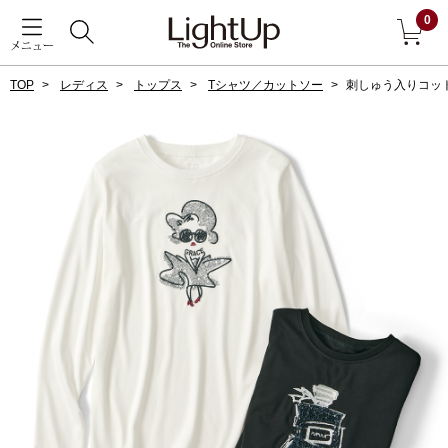
0
メニュー
TOP
レディス
トップス
Tシャツ／カットソー
刺しゅう入りコッ
戻る
アウター
すべて見る
ジャケット
コート
ブルゾン
アンダーウェア
その他