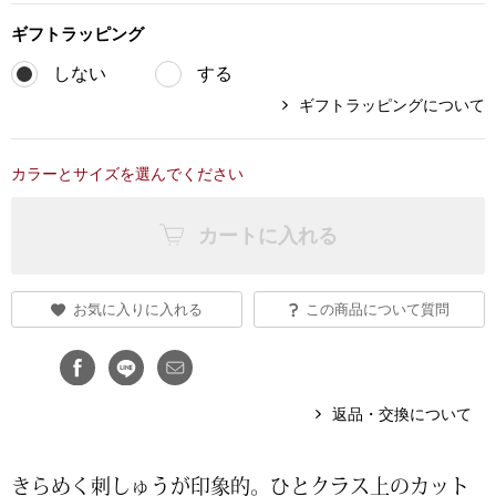
ギフト
ラッピング
ブランド
その他
しない
する
特集
ギフトラッピングについて
バッグ
カタログ
カラーとサイズを選んでください
トートバッグ
カートに入れる
ス
すべて見る
ハンドバッグ
ショルダーバッ
お気に入りに入れる
この商品について質問
ブリーフケース
返品・交換について
ス／チュニック
クラッチバッグ
きらめく刺しゅうが印象的。ひとクラス上のカット
ボディバッグ