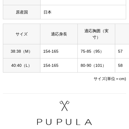
その他
原産国
日本
特集
ウオッチ／ア
適応胸囲（実
サイズ
適応身長
寸）
ホビー
すべて見る
ウオッチ
38:38（M）
154-165
75-85（95）
57
ネックレス
40:40（L）
154-165
80-90（101）
58
ック
ブレスレット
サイズ(単位＝cm)
その他
･テーブルウェア
ファッション