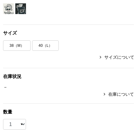
ボトムス
パンツ／スラッ
サイズ
ショート･クロ
38（M）
40（L）
デニム
サイズについて
その他
在庫状況
－
在庫について
ルーム･アン
数量
ルームウェア／
BOGARD 最新号はこちら
アンダーウェア