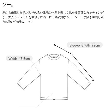
ソー。
アンダーウェア
リュック･バッ
糸から厳選した肌ざわりの良い生地と体型を美しく見せる高度なカッティング
が、大人カジュアルを華やかに演出する高品質なカットソー。手描き風刺しゅ
うの遊び心が魅力です。
ボストンバッグ
スーツケース／
Sleeve length
72cm
物
その他
Width
47.5cm
／アクセサリー
シューズ
ョン雑貨
スリップオン
レースアップ