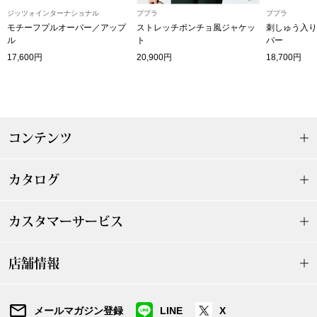
ザ･ノース･フ
ップ
ジッツォインターナショナル
ププラ
ププラ
モチーフプルオーバー／アップ
ストレッチポンチョ風ジャケッ
刺しゅう入り
ヘリーハンセン
ル
ト
バー
ンス
17,600円
20,900円
18,700円
カンタベリー
金谷製靴
コンテンツ
ヘンリーコット
カタログ
おすすめ特集
カスタマーサービス
【特集】Trave
店舗情報
【特集】cante
メールマガジン登録
LINE
X