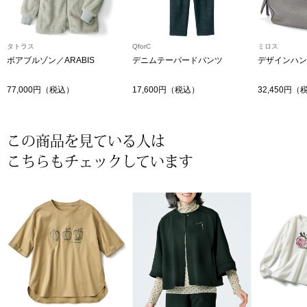
〈セイコー〉マウリッツハイス美術館公認フェ
その他
ルメールオマージュウオッチ
タトラス
QforC
ミロス
ボアブルゾン／ARABIS
デニムテーパードパンツ
デザインハン
ブランド
和装
77,000円（税込）
17,600円（税込）
32,450円（
特集
和装小物
この商品を見ている人は
その他
こちらもチェックしています
ティ
すべて見る
ケア
その他
ア
おすすめブラ