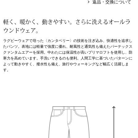
返品・交換について
アンダーウェア
リュック･バッ
軽く、暖かく、動きやすい。さらに洗えるオールラ
ウンドウェア。
ボストンバッグ
ラグビーウェアで培った〈カンタベリー〉の技術を注ぎ込み、快適性を追求し
たパンツ。表地には軽量で強度に優れ、耐風性と通気性も備えたパーテックス
スーツケース／
クァンタムエアーを採用。中わたには保温性が高いプリマロフトを使用し、防
寒力を高めています。手洗いできるのも便利。人間工学に基づいたパターンに
物
その他
よって動きやすく、撥水性も備え、旅行やウォーキングなど幅広く活躍しま
す。
／アクセサリー
シューズ
ョン雑貨
スリップオン
レースアップ