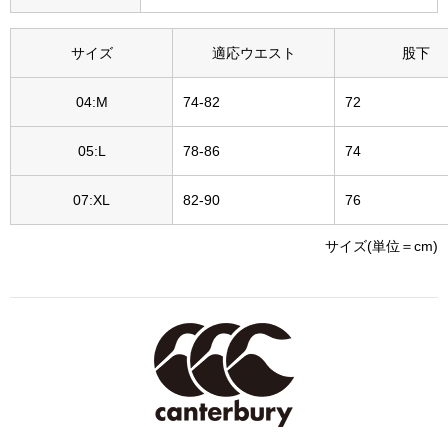
帽子
キッズ
サイズ
適応ウエスト
股下
ネクタイ
芸品
04:M
74-82
72
マフラー／スヌ
05:L
78-86
74
スカーフ／スト
07:XL
82-90
76
手袋
サイズ(単位＝cm)
ベルト
靴下
サングラス／メ
傘／日傘