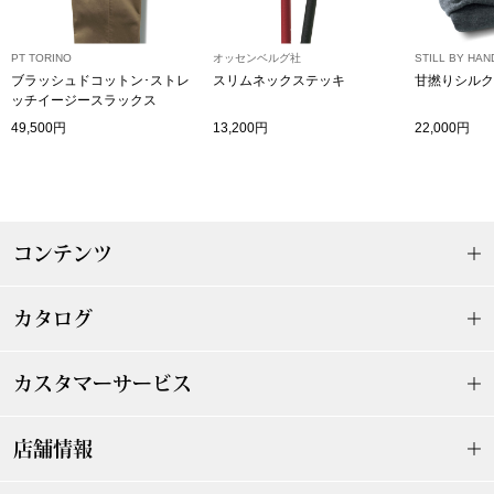
ザ･ノース･フ
ップ
PT TORINO
オッセンベルグ社
STILL BY HAN
ヘリーハンセン
ンス
ブラッシュドコットン･ストレ
スリムネックステッキ
甘撚りシルク
ッチイージースラックス
カンタベリー
49,500円
13,200円
22,000円
金谷製靴
ヘンリーコット
コンテンツ
カタログ
おすすめ特集
カスタマーサービス
【特集】Trave
店舗情報
【特集】cante