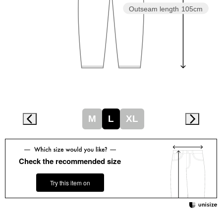
スニーカー
Outseam length
105cm
ブーツ
サンダル
その他
M
L
XL
財布／小物
財布／コインケ
Check the recommended size
革小物
Try this item on
Miss Kyouko／ミスキョウコ
ポーチ
ブランド