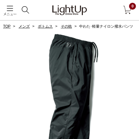
0
メニュー
TOP
メンズ
ボトムス
その他
中わた･軽量ナイロン撥水パンツ
戻る
アウター
すべて見る
ジャケット
コート
ブルゾン
アンダーウェア
その他