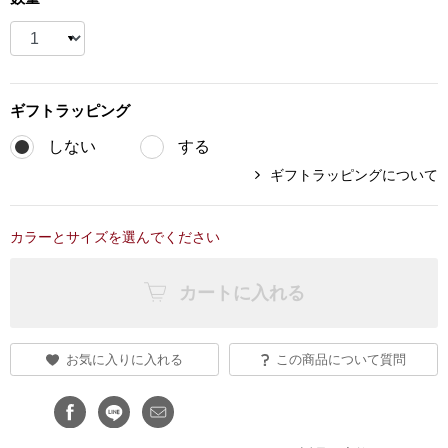
ブランド
その他
特集
ギフト
ラッピング
バッグ
カタログ
しない
する
トートバッグ
ギフトラッピングについて
ス
すべて見る
ハンドバッグ
カラーとサイズを選んでください
ショルダーバッ
カートに入れる
ブリーフケース
お気に入りに入れる
この商品について質問
ス／チュニック
クラッチバッグ
ボディバッグ