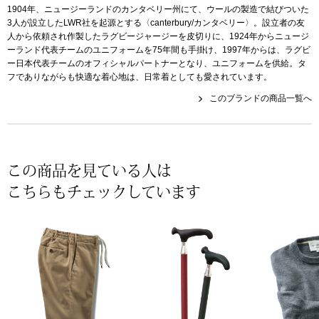
1904年、ニュージーランドのカンタベリー州にて、ウールの製造で結びついた
〈セイコー〉マウリッツハイス美術館公認フェ
3人が設立したLWR社を起源とする〈canterbury/カンタベリー〉。設立者の友
その他
人から依頼され作製したラグビージャージーを皮切りに、1924年からニュージ
ルメールオマージュウオッチ
ーランド代表チームのユニフォームを75年間も手掛け、1997年からは、ラグビ
ー日本代表チームのオフィシャルパートナーとなり、ユニフォームを供給。タ
ブランド
フでありながらも快適な着心地は、日常着としても愛されています。
和装
このブランドの商品一覧へ
特集
和装小物
その他
この商品を見ている人は
ティ
すべて見る
こちらもチェックしています
ケア
その他
ア
おすすめブラ