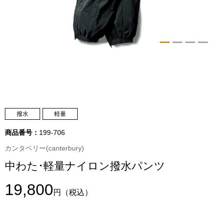
トップス
Tシャツ／カッ
物
ポロシャツ
／アクセサリー
シャツ
ョン雑貨
トレーナー／パ
撥水
軽量
商品番号：
199-706
セーター／カー
カンタベリー(canterbury)
中わた･軽量ナイロン撥水パンツ
ベスト
19,800
その他
円
（税込）