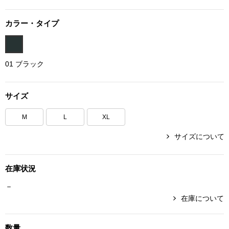
ボトムス
カラー・タイプ
パンツ／スラッ
01 ブラック
ショート･クロ
デニム
サイズ
M
L
XL
その他
サイズについて
ルーム･アン
在庫状況
－
ルームウェア／
在庫について
BOGARD 最新号はこちら
アンダーウェア
数量