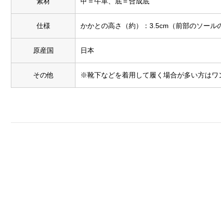
素材
甲＝牛革、底＝合成底
仕様
かかとの高さ（約）：3.5cm（前部のソールの
原産国
日本
その他
※靴下などを着用して履く場合が多い方はワ