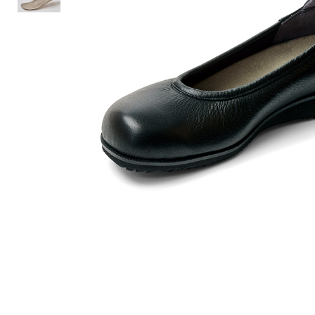
ルーム･アンダーウ
Tシャツ／カットソー
Tシャツ／カットソー
ブランケット／ソファカバー
ハンドバッグ
生活家電
ポロシャツ
ポロシャツ
カーペット／ラグ／マット
ショルダーバッグ
キッチン家電
シャツ
シャツ／ブラウス
寝具
ブリーフケース
ルームウェア／パジャマ
AV機器
トレーナー／パーカ
タンクトップ／キャミソール
カーテン／のれん／簾
クラッチバッグ
アンダーウェア
その他
セーター／カーディガン
トレーナー／パーカ
その他
ボディバッグ
その他
ベスト
セーター
リュック･バックパック
ホビー･キッズ
その他
カーディガン／アンサンブル
ボストンバッグ
生活雑貨
バッグ
ベスト
スーツケース／キャリー
ホビー／玩具
スーツ
その他
ボトムス
インテリアアート･ルームアクセ
トートバッグ
人形／ぬいぐるみ
その他
サリー
ハンドバッグ
光学機器
クロック／気象計
シューズ
パンツ／スラックス
ショルダーバッグ
ステーショナリー
バス･トイレタリー
ワンピース／チュニック
ショート･クロップドパンツ
クラッチバッグ
AVソフト／書籍／図録
ランドリー
デニム
スリップオン
ボディバッグ
アウトドア･スポーツ用品
掃除用品
その他
ワンピース
レースアップ
リュック･バックパック
その他
スリッパ／ルームシューズ
シャツワンピース
スニーカー
ボストンバッグ
防災･防犯用品
チュニック
ブーツ
スーツケース／キャリー
ガーデニング
サンダル
その他
和のインテリア小物
その他
仏具／香