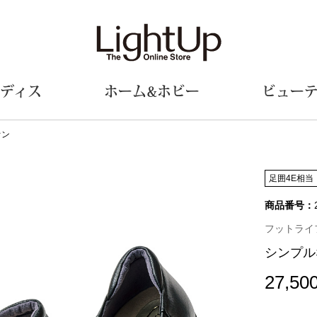
ディス
ホーム&ホビー
ビュー
オン
ェア
ウェア
財布／小物
シューズ
美術･工芸品
定期便
和装
ファッシ
足囲4E相当
商品番号：
財布／コインケース
スリップオン
和装小物
帽子
革小物
レースアップ
その他
マフラー／ス
フットライ
ポーチ
パンプス
スカーフ／ス
シンプル
その他
スニーカー
手袋
その他
ツ
ブーツ
ベルト
27,50
サンダル
靴下
ウオッチ／アクセサリー
その他
サングラス／