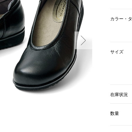
傘／日傘
ェア
ウオッチ
その他
財布／小物
ネックレス
カラー・
ブレスレット
和装
その他
財布／コインケース
革小物
ポーチ
着物／浴衣
ファッション雑貨
その他
和装小物
サイズ
バッグ
その他
帽子
ウオッチ／アクセサリー
ネクタイ
その他
マフラー／スヌード
スカーフ／ストール
ウオッチ
手袋
ネックレス
ベルト
ブレスレット
在庫状況
靴下
リング
サングラス／メガネ
イヤリング／ピアス
バッグ
傘／日傘
ブローチ
数量
その他
その他