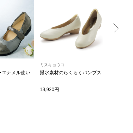
ミスキョウコ
エレモーサ
･エナメル使い
撥水素材のらくらくパンプス
4Eラウン
トシューズ
18,920円
14,300円