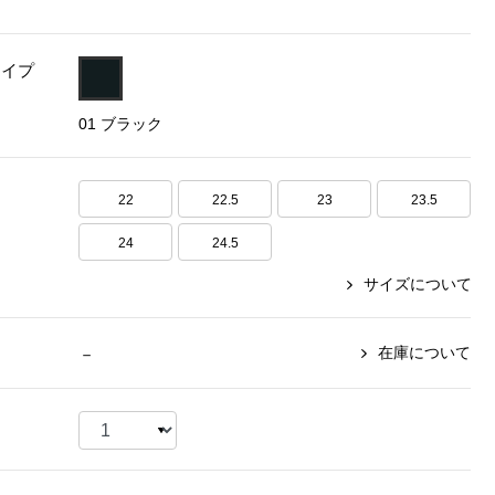
【特集】〈セイコー〉マウリッ
Miss Kyouko／ミスキョウコ
Salon de GRANDGRIS
【特集】食彩倶楽部
ツハイス美術館公認フェルメー
タイプ
おすすめブランド
おすすめブランド
おすすめブランド
ルオマージュウオッチ
01 ブラック
BOGARD 最新号はこちら
リネアフレスコ
ベキュア グラン／プレミアム
食彩倶楽部
おすすめブランド
ヤッコマリカルド
メイクプロポーション
おすすめブランド
セイコー
22
22.5
23
23.5
銀座花菱
ネイチャーマジック
おすすめ特集
ソニー
ミスキョウコ
かづきれいこ
ザ･ノース･フェイス
24
24.5
コラントッテ
ベアー
レフィーネ
【特集】〈銀座 梅林〉国産ヒレ肉
ヘリーハンセン
サイズについて
の特製カツ丼の具
Fabric by ベストオブモリス
カンタベリー
フェイラー
【特集】ご飯のお供
金谷製靴
おすすめ特集
おすすめ特集
在庫について
－
【特集】おうちご飯、おうち飲み
ヘンリーコットンズ
【特集】ゆったりサイズ for Ladies
【特集】当社限定ビューティーアイ
おすすめ特集
テム
【特集】ベーシックアイテム for
おすすめ特集
Ladies
【特集】VECUA GRAND PREMIUM
【特集】William Morris／ウィリア
ム･モリス
【特集】〈ロングウォーク〉カラフ
【特集】五島の椿