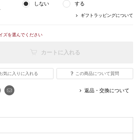
【特集】Travel Partner／トラベル
しない
ルボタンのアルパカ混ニット
する
【特集】使いやすさを追求した 防
パートナー
災用品
グ
ギフトラッピングについて
【特集】canterbury／カンタベリー
【特集】ギフトセレクション
【特集】HELLY HANSEN／ヘリー
ハンセン
イズを選んでください
カートに入れる
おすすめカタログ
BOGARD August 2026 vol.181
お気に入りに入れる
この商品について質問
BOGARD July 2026 vol.180
RUGLOG 2026 Summer Vol.30
返品・交換について