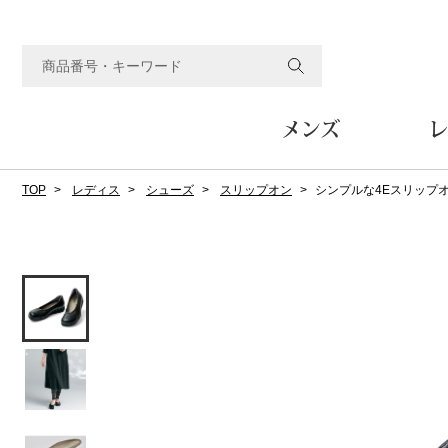
メンズ
レ
TOP
レディス
シューズ
スリップオン
シンプルな4Eスリップ
すべてのメンズアイテム
すべてのレディスアイテム
すべてのホーム&ホビーアイテム
すべてのビューティアイテム
すべてのグルメアイテム
アウター
アウター
家具
フェイスケア
食品
ルーム･アンダーウ
ボトムス
キッチン･テーブル
メイクアップ
頒布会
ジャケット
ジャケット
テーブル／椅子･座椅子
ルームウェア／パジャマ
スカート
テーブルウェア
コート
コート
収納家具
アンダーウェア
パンツ／スラックス
調理器具
ボディケア
ワイン／ビール／酒
フレグランス
ブルゾン
ブルゾン
その他
その他
ワイド･ガウチョパンツ
キッチン雑貨
その他
その他
レギンス／スパッツ
その他
ショート･クロップドパン
ファブリック
バッグ
ヘアケア
その他
その他
その他
トップス
トップス
家電
クッション／座布団
トートバッグ