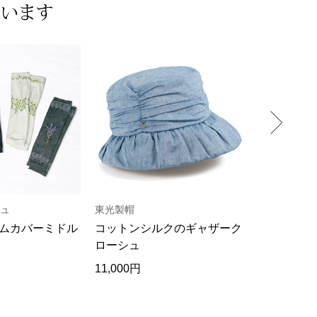
ています
ュ
東光製帽
ハフリンガ
ムカバーミドル
コットンシルクのギャザーク
シューズ感
ローシュ
スリッパ
11,000円
14,300円