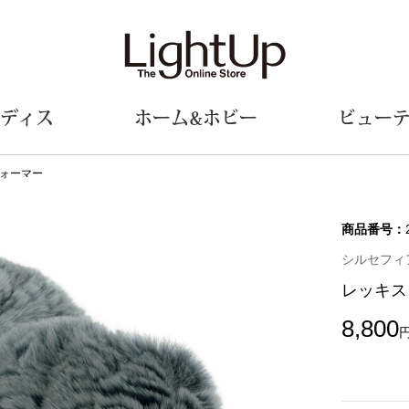
ディス
ホーム&ホビー
ビュー
ォーマー
ェア
ウェア
財布／小物
シューズ
美術･工芸品
定期便
和装
ファッシ
商品番号：
シルセフィア(S
財布／コインケース
スリップオン
和装小物
帽子
レッキス
革小物
レースアップ
その他
マフラー／ス
ポーチ
パンプス
スカーフ／ス
8,800
その他
スニーカー
手袋
その他
ツ
ブーツ
ベルト
サンダル
靴下
ウオッチ／アクセサリー
その他
サングラス／