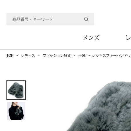
メンズ
レ
TOP
レディス
ファッション雑貨
手袋
レッキスファーハンドウ
すべてのメンズアイテム
すべてのレディスアイテム
すべてのホーム&ホビーアイテム
すべてのビューティアイテム
すべてのグルメアイテム
アウター
アウター
家具
フェイスケア
食品
ルーム･アンダーウ
ボトムス
キッチン･テーブル
メイクアップ
頒布会
ジャケット
ジャケット
テーブル／椅子･座椅子
ルームウェア／パジャマ
スカート
テーブルウェア
コート
コート
収納家具
アンダーウェア
パンツ／スラックス
調理器具
ボディケア
ワイン／ビール／酒
フレグランス
ブルゾン
ブルゾン
その他
その他
ワイド･ガウチョパンツ
キッチン雑貨
その他
その他
レギンス／スパッツ
その他
ショート･クロップドパン
ファブリック
バッグ
ヘアケア
その他
その他
その他
トップス
トップス
家電
クッション／座布団
トートバッグ