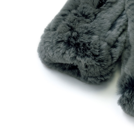
ルーム･アンダーウ
Tシャツ／カットソー
Tシャツ／カットソー
ブランケット／ソファカバー
ハンドバッグ
生活家電
ポロシャツ
ポロシャツ
カーペット／ラグ／マット
ショルダーバッグ
キッチン家電
シャツ
シャツ／ブラウス
寝具
ブリーフケース
ルームウェア／パジャマ
AV機器
トレーナー／パーカ
タンクトップ／キャミソール
カーテン／のれん／簾
クラッチバッグ
アンダーウェア
その他
セーター／カーディガン
トレーナー／パーカ
その他
ボディバッグ
その他
ベスト
セーター
リュック･バックパック
ホビー･キッズ
その他
カーディガン／アンサンブル
ボストンバッグ
生活雑貨
バッグ
ベスト
スーツケース／キャリー
ホビー／玩具
スーツ
その他
ボトムス
インテリアアート･ルームアクセ
トートバッグ
人形／ぬいぐるみ
その他
サリー
ハンドバッグ
光学機器
クロック／気象計
シューズ
パンツ／スラックス
ショルダーバッグ
ステーショナリー
バス･トイレタリー
ワンピース／チュニック
ショート･クロップドパンツ
クラッチバッグ
AVソフト／書籍／図録
ランドリー
デニム
スリップオン
ボディバッグ
アウトドア･スポーツ用品
掃除用品
その他
ワンピース
レースアップ
リュック･バックパック
その他
スリッパ／ルームシューズ
シャツワンピース
スニーカー
ボストンバッグ
防災･防犯用品
チュニック
ブーツ
スーツケース／キャリー
ガーデニング
サンダル
その他
和のインテリア小物
その他
仏具／香