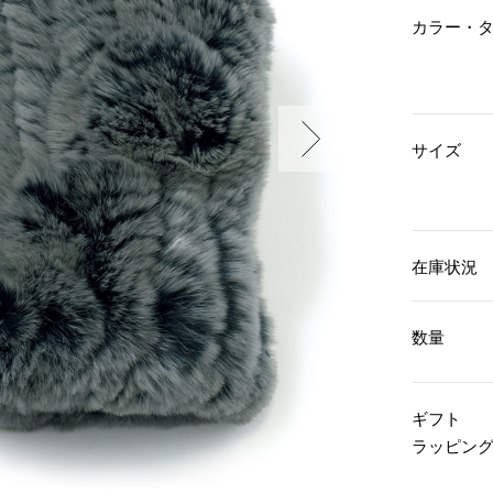
傘／日傘
ェア
ウオッチ
カラー・
その他
財布／小物
ネックレス
ブレスレット
和装
その他
財布／コインケース
革小物
ポーチ
着物／浴衣
サイズ
ファッション雑貨
その他
和装小物
バッグ
その他
帽子
ウオッチ／アクセサリー
ネクタイ
その他
マフラー／スヌード
在庫状況
スカーフ／ストール
ウオッチ
手袋
ネックレス
ベルト
ブレスレット
数量
靴下
リング
サングラス／メガネ
イヤリング／ピアス
バッグ
傘／日傘
ブローチ
ギフト
その他
その他
ラッピン