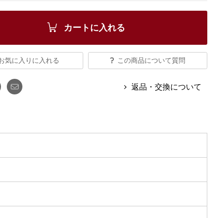
【特集】Travel Partner／トラベル
ルボタンのアルパカ混ニット
【特集】使いやすさを追求した 防
パートナー
災用品
【特集】canterbury／カンタベリー
カートに入れる
【特集】ギフトセレクション
【特集】HELLY HANSEN／ヘリー
ハンセン
お気に入りに入れる
この商品について質問
返品・交換について
おすすめカタログ
BOGARD August 2026 vol.181
BOGARD July 2026 vol.180
RUGLOG 2026 Summer Vol.30