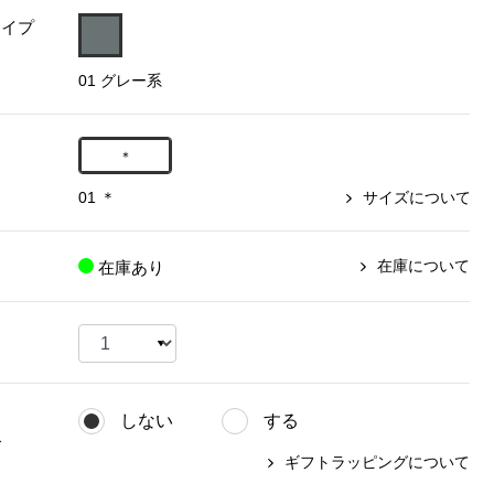
タイプ
【特集】〈セイコー〉マウリッ
Miss Kyouko／ミスキョウコ
Salon de GRANDGRIS
【特集】食彩倶楽部
ツハイス美術館公認フェルメー
01 グレー系
おすすめブランド
おすすめブランド
おすすめブランド
ルオマージュウオッチ
BOGARD 最新号はこちら
リネアフレスコ
ベキュア グラン／プレミアム
食彩倶楽部
おすすめブランド
＊
ヤッコマリカルド
メイクプロポーション
おすすめブランド
01 ＊
サイズについて
セイコー
銀座花菱
ネイチャーマジック
おすすめ特集
ソニー
ミスキョウコ
かづきれいこ
ザ･ノース･フェイス
コラントッテ
ベアー
レフィーネ
在庫について
在庫あり
【特集】〈銀座 梅林〉国産ヒレ肉
ヘリーハンセン
の特製カツ丼の具
Fabric by ベストオブモリス
カンタベリー
フェイラー
【特集】ご飯のお供
金谷製靴
おすすめ特集
おすすめ特集
【特集】おうちご飯、おうち飲み
ヘンリーコットンズ
【特集】ゆったりサイズ for Ladies
【特集】当社限定ビューティーアイ
おすすめ特集
テム
しない
する
【特集】ベーシックアイテム for
おすすめ特集
グ
Ladies
【特集】VECUA GRAND PREMIUM
【特集】William Morris／ウィリア
ギフトラッピングについて
ム･モリス
【特集】〈ロングウォーク〉カラフ
【特集】五島の椿