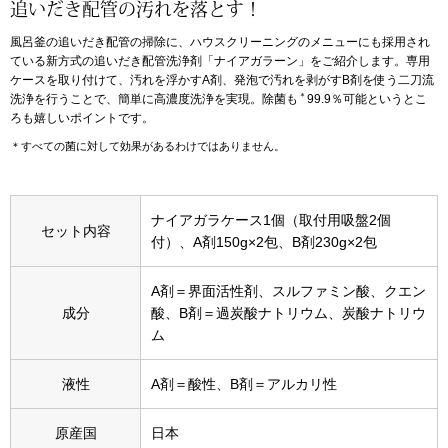
追いだき配管の汚れを落とす！
風呂釜の追いだき配管の掃除に、ハウスクリーニングのメニューにも採用され
アンダーウェア
リュック･バッ
ている新方式の追いだき配管洗浄剤「ナイアガラーン」をご紹介します。専用
ケースを取り付けて、汚れを浮かすA剤、発泡で汚れを剥がすB剤を使う二刀流
＊
洗浄を行うことで、簡単に高濃度洗浄を実現。除菌も
99.9％可能というとこ
ボストンバッグ
ろも嬉しいポイントです。
＊すべての菌に対して効果があるわけではありません。
スーツケース／
物
その他
ナイアガラケース1個（取付用吸盤2個
セット内容
付）、A剤150g×2包、B剤230g×2包
／アクセサリー
シューズ
A剤＝界面活性剤、スルファミン酸、クエン
成分
酸、B剤＝過炭酸ナトリウム、炭酸ナトリウ
ョン雑貨
ム
スリップオン
液性
A剤＝酸性、B剤＝アルカリ性
レースアップ
原産国
日本