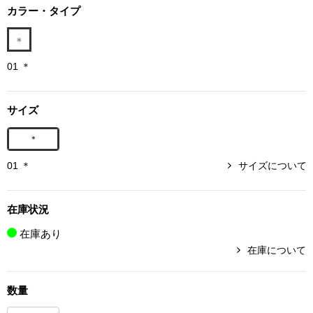
カラー・タイプ
ボトムス
パンツ／スラッ
01 ＊
ショート･クロ
サイズ
デニム
＊
01 ＊
サイズについて
その他
在庫状況
ルーム･アン
在庫あり
在庫について
ルームウェア／
数量
BOGARD 最新号はこちら
アンダーウェア