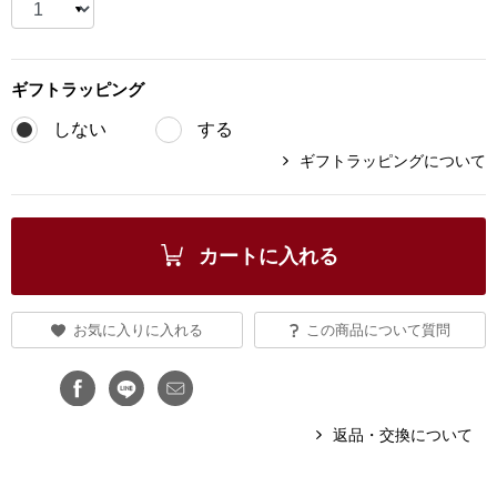
ブランド
その他
ギフト
ラッピング
特集
バッグ
しない
する
カタログ
ギフトラッピングについて
トートバッグ
ス
すべて見る
ハンドバッグ
カートに入れる
ショルダーバッ
お気に入りに入れる
この商品について質問
ブリーフケース
ス／チュニック
クラッチバッグ
返品・交換について
ボディバッグ