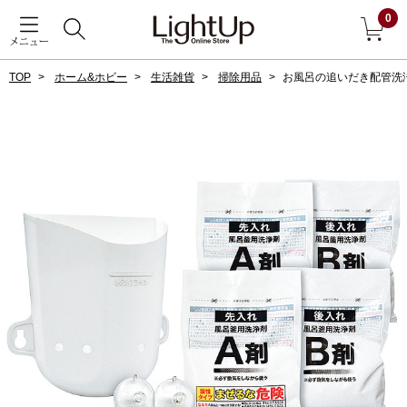
0
メニュー
TOP
ホーム&ホビー
生活雑貨
掃除用品
お風呂の追いだき配管洗
戻る
アウター
すべて見る
ジャケット
コート
ブルゾン
アンダーウェア
その他