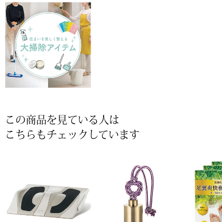
その他
特集
ウオッチ／ア
ホビー
すべて見る
ウオッチ
ネックレス
この商品を見ている人は
ック
ブレスレット
こちらもチェックしています
その他
･テーブルウェア
ファッション