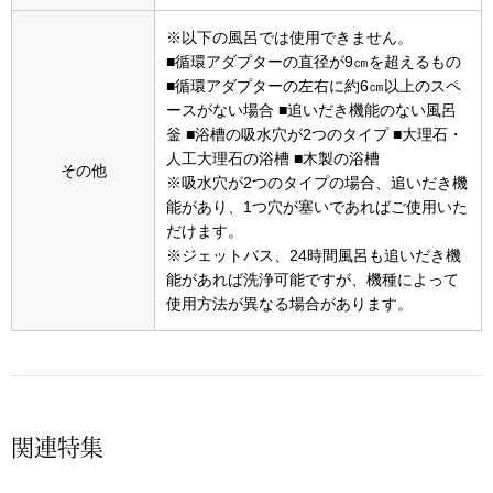
スニーカー
※以下の風呂では使用できません。
■循環アダプターの直径が9㎝を超えるもの
ブーツ
■循環アダプターの左右に約6㎝以上のスペ
ースがない場合 ■追いだき機能のない風呂
サンダル
釡 ■浴槽の吸水穴が2つのタイプ ■大理石・
人工大理石の浴槽 ■木製の浴槽
その他
※吸水穴が2つのタイプの場合、追いだき機
その他
能があり、1つ穴が塞いであればご使用いた
だけます。
※ジェットバス、24時間風呂も追いだき機
財布／小物
能があれば洗浄可能ですが、機種によって
使用方法が異なる場合があります。
財布／コインケ
革小物
Miss Kyouko／ミスキョウコ
関連特集
ポーチ
ブランド