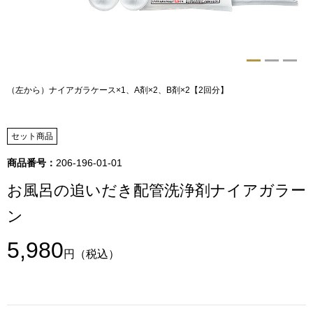
トップス
Tシャツ／カッ
物
ポロシャツ
（左から）ナイアガラケース×1、A剤×2、B剤×2【2回分】
／アクセサリー
シャツ
セット商品
ョン雑貨
トレーナー／パ
商品番号：
206-196-01-01
お風呂の追いだき配管洗浄剤ナイアガラー
セーター／カー
ン
ベスト
5,980
円
（税込）
その他