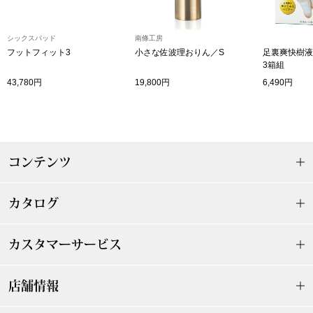
帽子
キッズ
ネクタイ
シックスパッド
南條工房
芸品
フットフィット3
小さな佐波理おりん／S
足裏爽快樹液
3箱組
マフラー／スヌ
43,780円
19,800円
6,490円
スカーフ／スト
手袋
コンテンツ
ベルト
カタログ
靴下
カスタマーサービス
サングラス／メ
店舗情報
傘／日傘