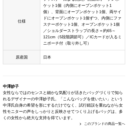
スニーカー
ケット1個（内側にオープンポケット1
個）、背面にオープンポケット1個、両サイ
ブーツ
ドにオープンポケット1個ずつ、内側にファ
仕様
スナーポケット1個、オープンポケット1個
／ショルダーストラップの長さ＝約65～
サンダル
121cm（5段階調節可）／ICカードが入るミ
ニポーチ付（取り外し可）
その他
原産国
日本
財布／小物
中澤妙子
財布／コインケ
女性ならではのセンスと細かな気配りが活きたバッグづくりで知ら
れるデザイナーの中澤妙子氏。「こんなバッグを使いたい」という
革小物
中澤氏自身の希望を形にするだけでなく、試行錯誤を重ねながら女
性モニターの声をしっかりと反映させてつくり上げるバッグは、多
Miss Kyouko／ミスキョウコ
ポーチ
くの女性から絶大な支持を得ています。
このブランドの商品一覧へ
ブランド