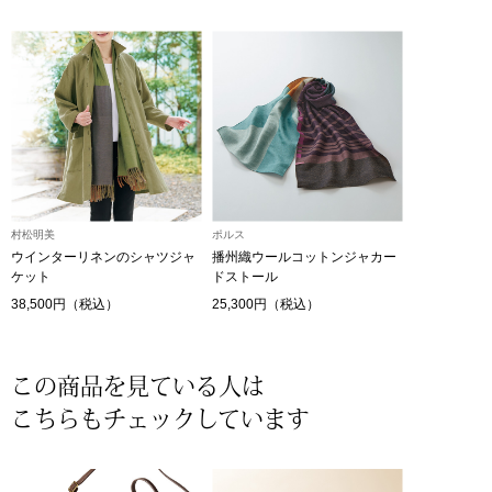
帽子
キッズ
ネクタイ
芸品
マフラー／スヌ
スカーフ／スト
村松明美
ポルス
手袋
ウインターリネンのシャツジャ
播州織ウールコットンジャカー
ケット
ドストール
ベルト
38,500円（税込）
25,300円（税込）
靴下
この商品を見ている人は
こちらもチェックしています
サングラス／メ
傘／日傘