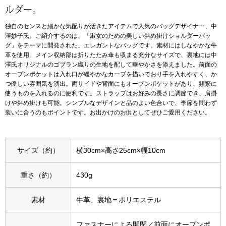
ルダー。
アンダーウェア
リュック･バッ
独自のセンスと細かな気配りが活きたアイテムで人気のバッグデザイナー、中
澤妙子氏。ご紹介するのは、「淑女のための美しい斜め掛けショルダーバッ
グ」をテーマに開発された、エレガントなバッグです。素材にはしなやかな牛
ボストンバッグ
革を使用。メイン収納部は折りたたみ傘も収まる充分なサイズで、裏地には中
澤氏オリジナルのゴブラン織りの生地を配して華やかさを添えました。前面の
オープンポケットは入れ口が緩やかなカーブを描いており手を入れやすく、か
スーツケース／
つ優しい雰囲気を演出。両サイドや背面にもオープンポケットがあり、頻繁に
使うものを入れるのに便利です。ストラップはお好みの長さに調節でき、肩掛
けや斜め掛けも可能。シンプルなデザインと品のよい色合いで、季節を問わず
物
その他
装いに合うのもポイントです。お出かけのお供としてぜひご愛用ください。
／アクセサリー
シューズ
サイズ（約）
横30cm×高さ25cm×幅10cm
ョン雑貨
スリップオン
重さ（約）
430g
素材
牛革、裏地＝ポリエステル
レースアップ
ファスナーによる開閉／前面にオープンポ