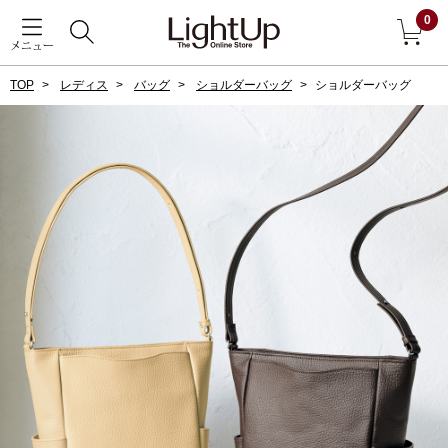
0
メニュー
TOP
レディス
バッグ
ショルダーバッグ
ショルダーバッグ
戻る
アウター
すべて見る
ジャケット
コート
ブルゾン
アンダーウェア
その他