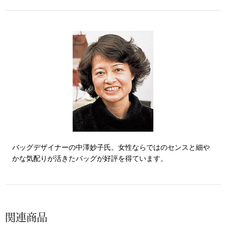
その他
特集
ウオッチ／ア
ホビー
すべて見る
ウオッチ
ネックレス
ック
ブレスレット
バッグデザイナーの中澤妙子氏。女性ならではのセンスと細や
かな気配りが活きたバッグが好評を得ています。
その他
･テーブルウェア
ファッション
関連商品