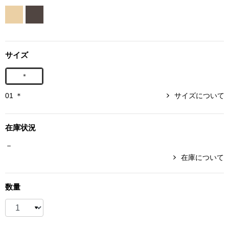
ボトムス
パンツ／スラッ
サイズ
ショート･クロ
＊
デニム
01 ＊
サイズについて
その他
在庫状況
－
在庫について
ルーム･アン
数量
ルームウェア／
BOGARD 最新号はこちら
アンダーウェア