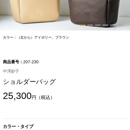
トップス
Tシャツ／カッ
物
ポロシャツ
カラー：（左から）アイボリー、ブラウン
／アクセサリー
シャツ
ョン雑貨
商品番号：
207-230
トレーナー／パ
中澤妙子
ショルダーバッグ
セーター／カー
25,300
円
（税込）
ベスト
その他
カラー・タイプ