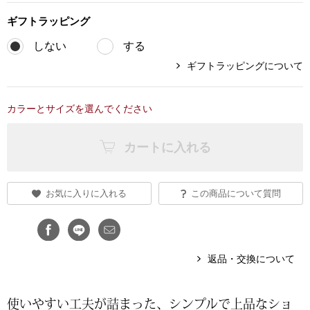
ギフト
ラッピング
ブランド
その他
しない
する
特集
ギフトラッピングについて
バッグ
カタログ
カラーとサイズを選んでください
トートバッグ
カートに入れる
ス
すべて見る
ハンドバッグ
ショルダーバッ
お気に入りに入れる
この商品について質問
ブリーフケース
返品・交換について
ス／チュニック
クラッチバッグ
使いやすい工夫が詰まった、シンプルで上品なショ
ボディバッグ