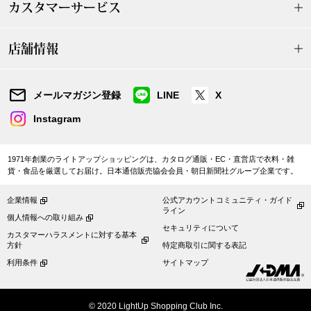
ザ･ノース･フ
ップ
カスタマーサービス
ヘリーハンセン
ンス
店舗情報
カンタベリー
メールマガジン登録
LINE
X
金谷製靴
Instagram
ヘンリーコット
1971年創業のライトアップショッピングは、カタログ通販・EC・直営店で衣料・雑
貨・食品を厳選してお届け。日本通信販売協会会員・朝日新聞社グループ企業です。
企業情報
公式アカウントコミュニティ・ガイド
おすすめ特集
ライン
個人情報への取り組み
セキュリティについて
カスタマーハラスメントに対する基本
【特集】Trave
方針
特定商取引に関する表記
利用条件
サイトマップ
【特集】cante
© 2020 LightUp Shopping Club Inc.