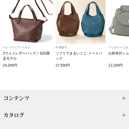
〈セイコー〉マウリッツハイス美術館公認フェ
その他
ルメールオマージュウオッチ
ブランド
和装
特集
ペレッテリア･ベネタ
中澤妙子
バッガリーニ社
和装小物
2ウェイレザーバッグ／当社限
ソフトでまるいミニ･トートバ
お財布付ショ
定モデル
ッグ
24,200円
27,500円
12,100円
その他
ティ
すべて見る
ケア
その他
コンテンツ
ア
おすすめブラ
カタログ