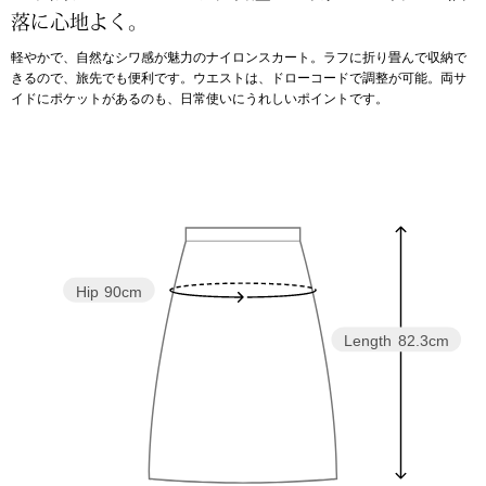
落に心地よく。
アンダーウェア
リュック･バッ
軽やかで、自然なシワ感が魅力のナイロンスカート。ラフに折り畳んで収納で
きるので、旅先でも便利です。ウエストは、ドローコードで調整が可能。両サ
イドにポケットがあるのも、日常使いにうれしいポイントです。
ボストンバッグ
スーツケース／
物
その他
／アクセサリー
Hip
90cm
シューズ
ョン雑貨
Length
82.3cm
スリップオン
レースアップ