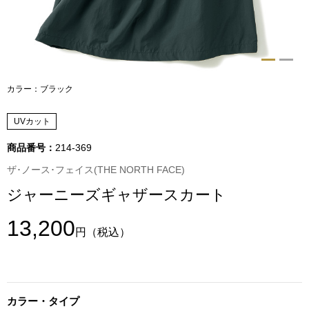
トップス
Tシャツ／カッ
物
ポロシャツ
カラー：ブラック
／アクセサリー
シャツ
UVカット
ョン雑貨
商品番号：
214-369
トレーナー／パ
ザ･ノース･フェイス(THE NORTH FACE)
ジャーニーズギャザースカート
セーター／カー
13,200
ベスト
円
（税込）
その他
カラー・タイプ