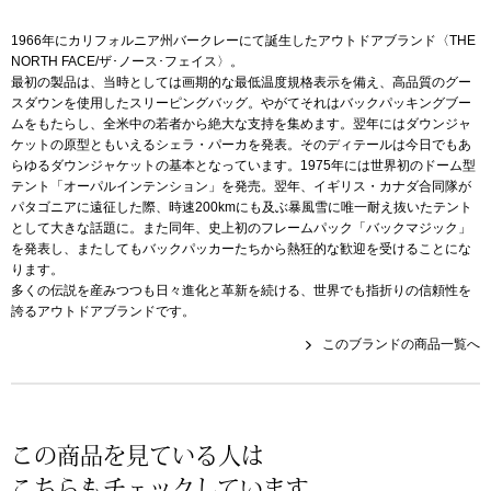
帽子
キッズ
1966年にカリフォルニア州バークレーにて誕生したアウトドアブランド〈THE
NORTH FACE/ザ･ノース･フェイス〉。
ネクタイ
芸品
最初の製品は、当時としては画期的な最低温度規格表示を備え、高品質のグー
スダウンを使用したスリーピングバッグ。やがてそれはバックパッキングブー
マフラー／スヌ
ムをもたらし、全米中の若者から絶大な支持を集めます。翌年にはダウンジャ
ケットの原型ともいえるシェラ・パーカを発表。そのディテールは今日でもあ
らゆるダウンジャケットの基本となっています。1975年には世界初のドーム型
スカーフ／スト
テント「オーパルインテンション」を発売。翌年、イギリス・カナダ合同隊が
パタゴニアに遠征した際、時速200kmにも及ぶ暴風雪に唯一耐え抜いたテント
として大きな話題に。また同年、史上初のフレームパック「バックマジック」
手袋
を発表し、またしてもバックパッカーたちから熱狂的な歓迎を受けることにな
ります。
多くの伝説を産みつつも日々進化と革新を続ける、世界でも指折りの信頼性を
ベルト
誇るアウトドアブランドです。
このブランドの商品一覧へ
靴下
サングラス／メ
この商品を見ている人は
傘／日傘
こちらもチェックしています