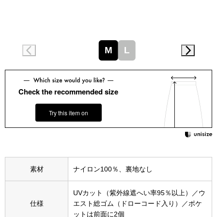
スニーカー
ブーツ
M
L
サンダル
その他
Check the recommended size
Try this item on
財布／小物
財布／コインケ
素材
ナイロン100％、裏地なし
革小物
Miss Kyouko／ミスキョウコ
UVカット（紫外線遮へい率95％以上）／ウ
ポーチ
仕様
エスト総ゴム（ドローコード入り）／ポケ
ットは前面に2個
ブランド