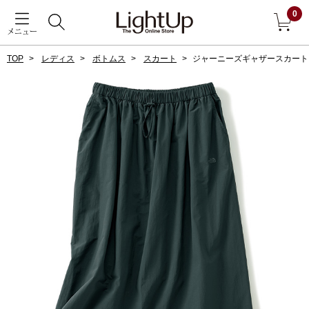
0
メニュー
TOP
レディス
ボトムス
スカート
ジャーニーズギャザースカート
戻る
アウター
すべて見る
ジャケット
コート
ブルゾン
アンダーウェア
その他