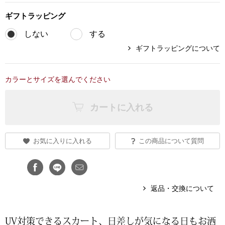
ギフト
ラッピング
ブランド
その他
しない
する
特集
ギフトラッピングについて
バッグ
カタログ
カラーとサイズを選んでください
トートバッグ
カートに入れる
ス
すべて見る
ハンドバッグ
ショルダーバッ
お気に入りに入れる
この商品について質問
ブリーフケース
返品・交換について
ス／チュニック
クラッチバッグ
UV対策できるスカート、日差しが気になる日もお洒
ボディバッグ