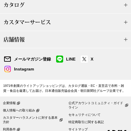
ザ･ノース･フ
ップ
カタログ
ヘリーハンセン
ンス
カスタマーサービス
カンタベリー
店舗情報
金谷製靴
メールマガジン登録
LINE
X
ヘンリーコット
Instagram
1971年創業のライトアップショッピングは、カタログ通販・EC・直営店で衣料・雑
おすすめ特集
貨・食品を厳選してお届け。日本通信販売協会会員・朝日新聞社グループ企業です。
【特集】Trave
企業情報
公式アカウントコミュニティ・ガイド
ライン
個人情報への取り組み
セキュリティについて
カスタマーハラスメントに対する基本
【特集】cante
方針
特定商取引に関する表記
利用条件
サイトマップ