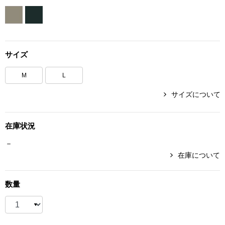
ボトムス
パンツ／スラッ
サイズ
ショート･クロ
M
L
デニム
サイズについて
その他
在庫状況
－
在庫について
ルーム･アン
数量
ルームウェア／
BOGARD 最新号はこちら
アンダーウェア