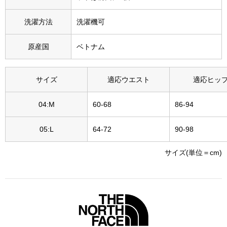
その他
洗濯方法
洗濯機可
特集
原産国
ベトナム
ウオッチ／ア
ホビー
すべて見る
ウオッチ
サイズ
適応ウエスト
適応ヒッ
04:M
60-68
86-94
ネックレス
ック
05:L
64-72
90-98
ブレスレット
サイズ(単位＝cm)
その他
･テーブルウェア
ファッション