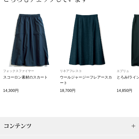
〈セイコー〉マウリッツハイス美術館公認フェ
その他
ルメールオマージュウオッチ
ブランド
和装
特集
和装小物
フォックスファイヤー
リネアフレスコ
エプリュ
その他
ティ
すべて見る
スコーロン素材のスカート
ウールジャージーフレアースカ
とろみIライ
ート
14,300円
18,700円
14,850円
ケア
その他
ア
おすすめブラ
コンテンツ