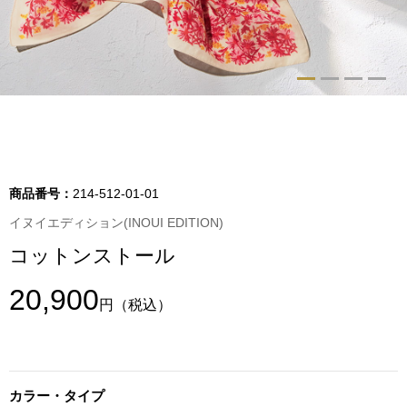
トップス
Tシャツ／カッ
物
ポロシャツ
／アクセサリー
シャツ
ョン雑貨
商品番号：
214-512-01-01
トレーナー／パ
イヌイエディション(INOUI EDITION)
コットンストール
セーター／カー
20,900
円
（税込）
ベスト
その他
カラー・タイプ