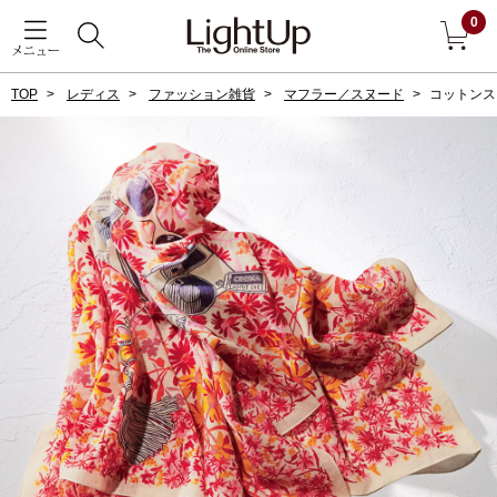
0
メニュー
TOP
レディス
ファッション雑貨
マフラー／スヌード
コットンス
戻る
アウター
すべて見る
ジャケット
コート
ブルゾン
アンダーウェア
その他