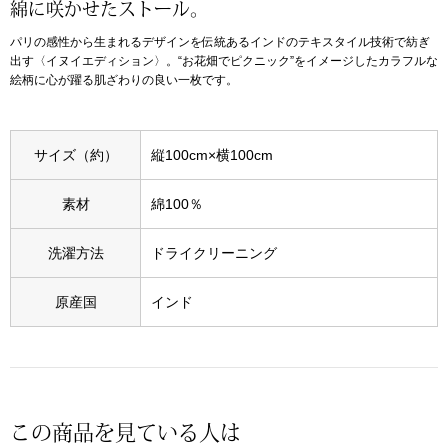
綿に咲かせたストール。
パリの感性から生まれるデザインを伝統あるインドのテキスタイル技術で紡ぎ
アンダーウェア
リュック･バッ
出す〈イヌイエディション〉。“お花畑でピクニック”をイメージしたカラフルな
絵柄に心が躍る肌ざわりの良い一枚です。
ボストンバッグ
スーツケース／
サイズ（約）
縦100cm×横100cm
素材
綿100％
物
その他
洗濯方法
ドライクリーニング
／アクセサリー
シューズ
原産国
インド
ョン雑貨
スリップオン
レースアップ
この商品を見ている人は