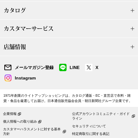
その他
カタログ
特集
カスタマーサービス
ウオッチ／ア
ホビー
すべて見る
店舗情報
ウオッチ
ネックレス
メールマガジン登録
LINE
X
ック
Instagram
ブレスレット
1971年創業のライトアップショッピングは、カタログ通販・EC・直営店で衣料・雑
その他
貨・食品を厳選してお届け。日本通信販売協会会員・朝日新聞社グループ企業です。
･テーブルウェア
企業情報
公式アカウントコミュニティ・ガイド
ライン
ファッション
個人情報への取り組み
セキュリティについて
カスタマーハラスメントに対する基本
方針
特定商取引に関する表記