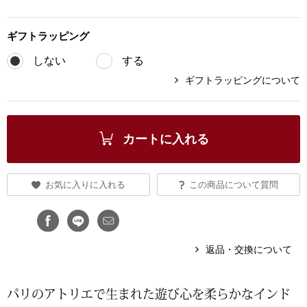
ブランド
その他
ギフト
ラッピング
特集
しない
する
バッグ
ギフトラッピングについて
カタログ
トートバッグ
カートに入れる
ス
すべて見る
ハンドバッグ
お気に入りに入れる
この商品について質問
ショルダーバッ
ブリーフケース
返品・交換について
ス／チュニック
クラッチバッグ
パリのアトリエで生まれた遊び心を柔らかなインド
ボディバッグ