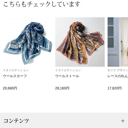
スニーカー
こちらもチェックしています
ブーツ
サンダル
その他
財布／小物
イヌイエディション
イヌイエディション
モリス デザイン
ウールスカーフ
ウールストール
レースのれん
財布／コインケ
20,680円
28,160円
17,820円
革小物
Miss Kyouko／ミスキョウコ
ポーチ
コンテンツ
ブランド