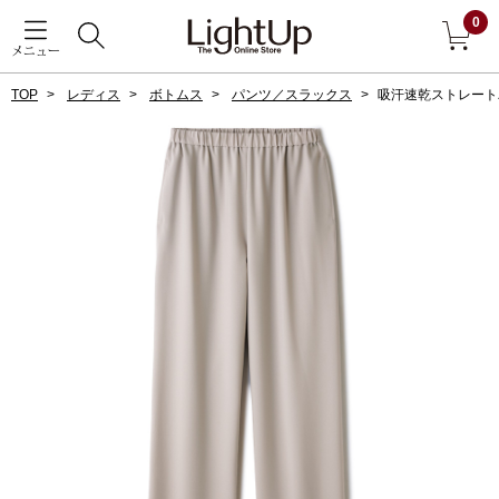
0
メニュー
TOP
レディス
ボトムス
パンツ／スラックス
吸汗速乾ストレート
戻る
アウター
すべて見る
ジャケット
コート
ブルゾン
アンダーウェア
その他