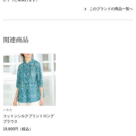
帽子
キッズ
このブランドの商品一覧へ
ネクタイ
芸品
マフラー／スヌ
関連商品
スカーフ／スト
手袋
ベルト
靴下
ハネカ
サングラス／メ
コットンシルクプリントロング
ブラウス
19,800円（税込）
傘／日傘