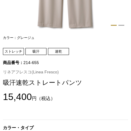
トップス
Tシャツ／カッ
物
ポロシャツ
カラー：グレージュ
／アクセサリー
シャツ
ストレッチ
吸汗
速乾
ョン雑貨
商品番号：
214-655
トレーナー／パ
リネアフレスコ(Linea Fresco)
吸汗速乾ストレートパンツ
セーター／カー
15,400
ベスト
円
（税込）
その他
カラー・タイプ