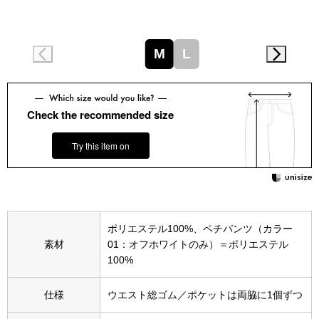
スニーカー
ブーツ
M
L
サンダル
Check the recommended size
その他
Try this item on
財布／小物
財布／コインケ
ポリエステル100%、ペチパンツ（カラー
素材
01：オフホワイトのみ）＝ポリエステル
革小物
100%
Miss Kyouko／ミスキョウコ
ポーチ
仕様
ウエスト総ゴム／ポケットは両脇に1個ずつ
ブランド