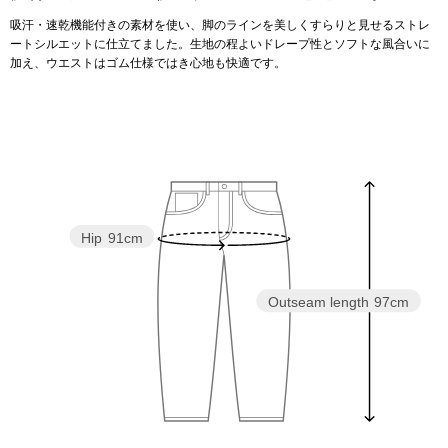
吸汗・速乾機能付きの素材を使い、脚のラインを美しくすらりと見せるストレ
アンダーウェア
ートシルエットに仕立てました。生地の程よいドレープ性とソフトな風合いに
リュック･バッ
加え、ウエストはゴム仕様ではき心地も快適です。
ボストンバッグ
スーツケース／
物
その他
Hip
91cm
／アクセサリー
シューズ
Outseam length
97cm
ョン雑貨
スリップオン
レースアップ