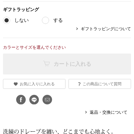
ギフト
ラッピング
ブランド
その他
しない
する
特集
ギフトラッピングについて
バッグ
カタログ
カラーとサイズを選んでください
トートバッグ
カートに入れる
ス
すべて見る
ハンドバッグ
ショルダーバッ
お気に入りに入れる
この商品について質問
ブリーフケース
返品・交換について
ス／チュニック
クラッチバッグ
洗練のドレープを纏い、どこまでも心地よく。
ボディバッグ