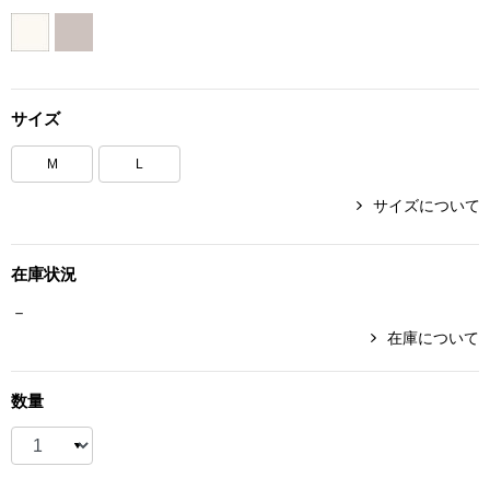
ボトムス
パンツ／スラッ
サイズ
ショート･クロ
M
L
デニム
サイズについて
その他
在庫状況
－
在庫について
ルーム･アン
数量
ルームウェア／
BOGARD 最新号はこちら
アンダーウェア