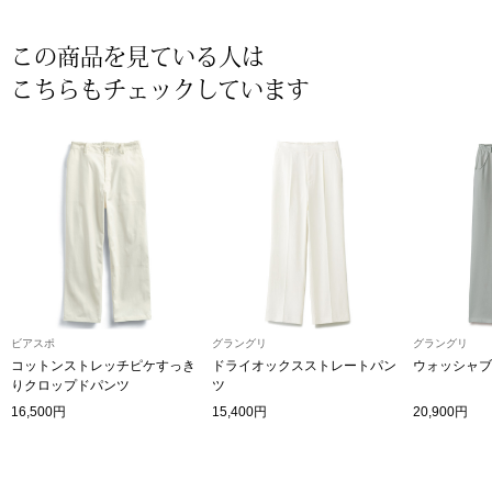
〈セイコー〉マウリッツハイス美術館公認フェ
その他
この商品を見ている人は
ルメールオマージュウオッチ
こちらもチェックしています
ブランド
和装
特集
和装小物
その他
ティ
すべて見る
ケア
その他
ビアスポ
グラングリ
グラングリ
コットンストレッチピケすっき
ドライオックスストレートパン
ウォッシャブ
ア
りクロップドパンツ
ツ
16,500円
15,400円
20,900円
おすすめブラ