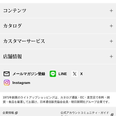
ザ･ノース･フ
ップ
コンテンツ
ヘリーハンセン
ンス
カタログ
カンタベリー
カスタマーサービス
金谷製靴
ヘンリーコット
店舗情報
メールマガジン登録
LINE
X
おすすめ特集
Instagram
【特集】Trave
1971年創業のライトアップショッピングは、カタログ通販・EC・直営店で衣料・雑
貨・食品を厳選してお届け。日本通信販売協会会員・朝日新聞社グループ企業です。
【特集】cante
企業情報
公式アカウントコミュニティ・ガイド