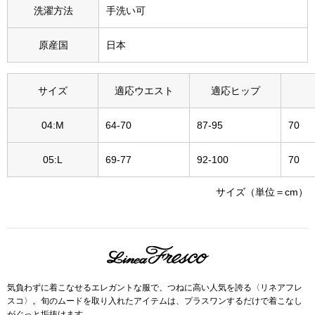
洗濯方法
手洗い可
その他
特集
原産国
日本
ウオッチ／ア
サイズ
適応ウエスト
適応ヒップ
ホビー
すべて見る
ウオッチ
04:M
64-70
87-95
70
ネックレス
05:L
69-77
92-100
70
ック
ブレスレット
サイズ（単位＝cm）
その他
･テーブルウェア
ファッション
気負わずに着こなせるエレガントな服で、つねに高い人気を誇る〈リネアフレ
スコ〉。旬のムードを取り入れたアイテムは、プラスワンするだけで着こなし
がぐっと垢抜けます。