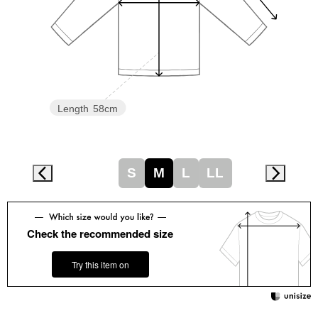
スニーカー
ブーツ
サンダル
Length
58cm
その他
S
M
L
LL
財布／小物
財布／コインケ
Check the recommended size
革小物
Try this item on
Miss Kyouko／ミスキョウコ
ポーチ
ブランド