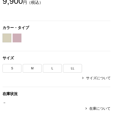
9,900
円
（税込）
ボトムス
パンツ／スラッ
カラー・タイプ
ショート･クロ
デニム
サイズ
その他
S
M
L
LL
サイズについて
ルーム･アン
在庫状況
ルームウェア／
－
BOGARD 最新号はこちら
アンダーウェア
在庫について