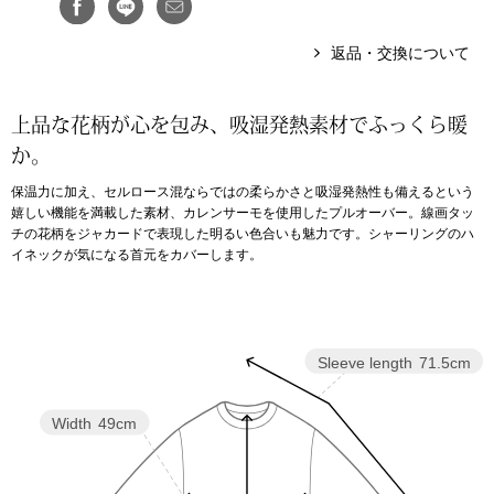
アンダーウェア
リュック･バッ
返品・交換について
ボストンバッグ
上品な花柄が心を包み、吸湿発熱素材でふっくら暖
か。
スーツケース／
保温力に加え、セルロース混ならではの柔らかさと吸湿発熱性も備えるという
嬉しい機能を満載した素材、カレンサーモを使用したプルオーバー。線画タッ
物
その他
チの花柄をジャカードで表現した明るい色合いも魅力です。シャーリングのハ
イネックが気になる首元をカバーします。
／アクセサリー
シューズ
ョン雑貨
Sleeve length
71.5cm
スリップオン
Width
49cm
レースアップ