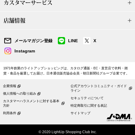
ザ･ノース･フ
カスタマーサービス
ップ
ヘリーハンセン
ンス
店舗情報
カンタベリー
メールマガジン登録
LINE
X
金谷製靴
Instagram
ヘンリーコット
1971年創業のライトアップショッピングは、カタログ通販・EC・直営店で衣料・雑
貨・食品を厳選してお届け。日本通信販売協会会員・朝日新聞社グループ企業です。
企業情報
公式アカウントコミュニティ・ガイド
おすすめ特集
ライン
個人情報への取り組み
セキュリティについて
カスタマーハラスメントに対する基本
方針
特定商取引に関する表記
【特集】Trave
利用条件
サイトマップ
【特集】cante
© 2020 LightUp Shopping Club Inc.