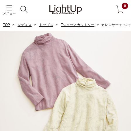
0
メニュー
TOP
レディス
トップス
Tシャツ／カットソー
カレンサーモ･シ
戻る
アウター
すべて見る
ジャケット
コート
ブルゾン
アンダーウェア
その他