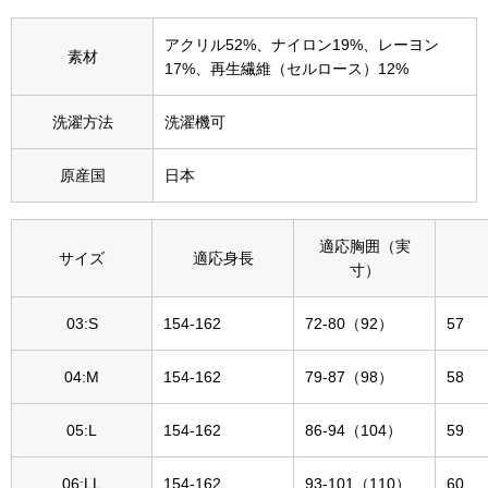
その他
アクリル52%、ナイロン19%、レーヨン
特集
素材
17%、再生繊維（セルロース）12%
ウオッチ／ア
洗濯方法
洗濯機可
ホビー
すべて見る
ウオッチ
原産国
日本
ネックレス
適応胸囲（実
サイズ
適応身長
ック
寸）
ブレスレット
03:S
154-162
72-80（92）
57
その他
04:M
154-162
79-87（98）
58
･テーブルウェア
05:L
154-162
86-94（104）
59
ファッション
06:LL
154-162
93-101（110）
60