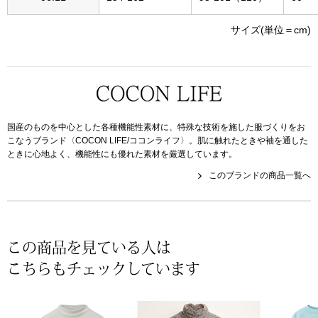
帽子
キッズ
サイズ(単位＝cm)
ネクタイ
芸品
マフラー／スヌ
スカーフ／スト
国産のものを中心とした各種機能性素材に、特殊な技術を施した服づくりをお
こなうブランド〈COCON LIFE/ココンライフ〉。肌に触れたときや袖を通した
ときに心地よく、機能性にも優れた素材を厳選しています。
手袋
このブランドの商品一覧へ
ベルト
靴下
この商品を見ている人は
こちらもチェックしています
サングラス／メ
傘／日傘