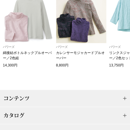
〈セイコー〉マウリッツハイス美術館公認フェ
その他
ルメールオマージュウオッチ
ブランド
和装
特集
パワーズ
パワーズ
パワーズ
和装小物
綿接結ボトルネックプルオーバ
カレンサーモジャカードプルオ
リンクスジャ
ー／2色組
ーバー
ー／2色セッ
14,300円
8,800円
13,750円
その他
ティ
すべて見る
ケア
その他
コンテンツ
ア
おすすめブラ
カタログ