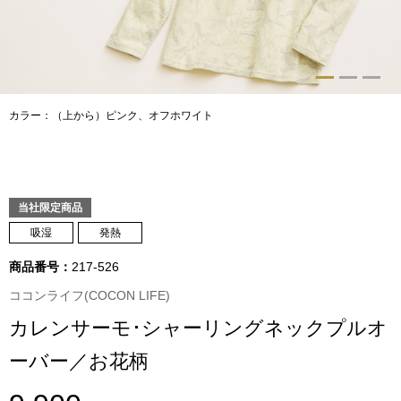
トップス
Tシャツ／カッ
物
ポロシャツ
カラー：（上から）ピンク、オフホワイト
／アクセサリー
シャツ
ョン雑貨
トレーナー／パ
当社限定商品
吸湿
発熱
セーター／カー
商品番号：
217-526
ココンライフ(COCON LIFE)
ベスト
カレンサーモ･シャーリングネックプルオ
その他
ーバー／お花柄