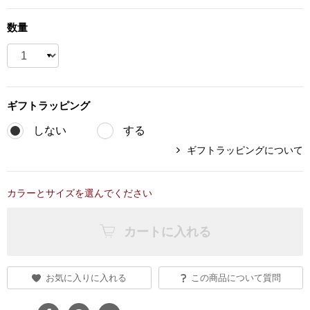
ブランド
その他
数量
特集
バッグ
カタログ
ギフト
ラッピング
トートバッグ
しない
する
ギフトラッピングについて
ス
すべて見る
ハンドバッグ
ショルダーバッ
カラーとサイズを選んでください
カートに入れる
ブリーフケース
ス／チュニック
クラッチバッグ
お気に入りに入れる
この商品について質問
ボディバッグ