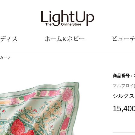
ディス
ホーム&ホビー
ビュー
カーフ
ェア
ウェア
財布／小物
シューズ
美術･工芸品
定期便
和装
ファッシ
商品番号：
マルフロイ(M
財布／コインケース
スリップオン
和装小物
帽子
シルクス
革小物
レースアップ
その他
マフラー／ス
ポーチ
パンプス
スカーフ／ス
15,40
その他
スニーカー
手袋
その他
ツ
ブーツ
ベルト
サンダル
靴下
ウオッチ／アクセサリー
その他
サングラス／