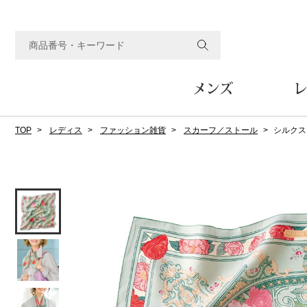
メンズ
レ
TOP
レディス
ファッション雑貨
スカーフ／ストール
シルクス
すべてのメンズアイテム
すべてのレディスアイテム
すべてのホーム&ホビーアイテム
すべてのビューティアイテム
すべてのグルメアイテム
アウター
アウター
家具
フェイスケア
食品
ルーム･アンダーウ
ボトムス
キッチン･テーブル
メイクアップ
頒布会
ジャケット
ジャケット
テーブル／椅子･座椅子
ルームウェア／パジャマ
スカート
テーブルウェア
コート
コート
収納家具
アンダーウェア
パンツ／スラックス
調理器具
ボディケア
ワイン／ビール／酒
フレグランス
ブルゾン
ブルゾン
その他
その他
ワイド･ガウチョパンツ
キッチン雑貨
その他
その他
レギンス／スパッツ
その他
ショート･クロップドパン
ファブリック
バッグ
ヘアケア
その他
その他
その他
トップス
トップス
家電
クッション／座布団
トートバッグ