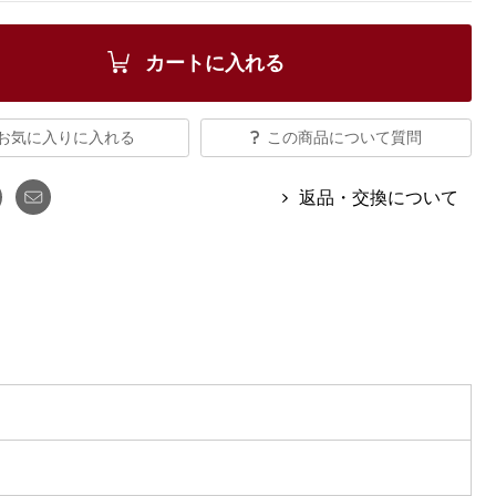
【特集】Travel Partner／トラベル
ルボタンのアルパカ混ニット
【特集】使いやすさを追求した 防
パートナー
災用品
【特集】canterbury／カンタベリー
カートに入れる
【特集】ギフトセレクション
【特集】HELLY HANSEN／ヘリー
ハンセン
お気に入りに入れる
この商品について質問
返品・交換について
おすすめカタログ
BOGARD August 2026 vol.181
BOGARD July 2026 vol.180
RUGLOG 2026 Summer Vol.30