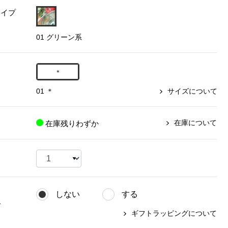
タイプ
【特集】〈セイコー〉マウリッ
Miss Kyouko／ミスキョウコ
Salon de GRANDGRIS
【特集】食彩倶楽部
ツハイス美術館公認フェルメー
01 グリーン系
おすすめブランド
おすすめブランド
おすすめブランド
ルオマージュウオッチ
BOGARD 最新号はこちら
リネアフレスコ
ベキュア グラン／プレミアム
食彩倶楽部
おすすめブランド
＊
ヤッコマリカルド
メイクプロポーション
おすすめブランド
01 ＊
サイズについて
セイコー
銀座花菱
ネイチャーマジック
おすすめ特集
ソニー
ミスキョウコ
かづきれいこ
ザ･ノース･フェイス
コラントッテ
ベアー
レフィーネ
在庫について
在庫残りわずか
【特集】〈銀座 梅林〉国産ヒレ肉
ヘリーハンセン
の特製カツ丼の具
Fabric by ベストオブモリス
カンタベリー
フェイラー
【特集】ご飯のお供
金谷製靴
おすすめ特集
おすすめ特集
【特集】おうちご飯、おうち飲み
ヘンリーコットンズ
【特集】ゆったりサイズ for Ladies
【特集】当社限定ビューティーアイ
おすすめ特集
テム
しない
する
【特集】ベーシックアイテム for
おすすめ特集
グ
Ladies
【特集】VECUA GRAND PREMIUM
【特集】William Morris／ウィリア
ギフトラッピングについて
ム･モリス
【特集】〈ロングウォーク〉カラフ
【特集】五島の椿