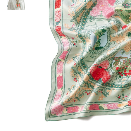
ルーム･アンダーウ
Tシャツ／カットソー
Tシャツ／カットソー
ブランケット／ソファカバー
ハンドバッグ
生活家電
ポロシャツ
ポロシャツ
カーペット／ラグ／マット
ショルダーバッグ
キッチン家電
シャツ
シャツ／ブラウス
寝具
ブリーフケース
ルームウェア／パジャマ
AV機器
トレーナー／パーカ
タンクトップ／キャミソール
カーテン／のれん／簾
クラッチバッグ
アンダーウェア
その他
セーター／カーディガン
トレーナー／パーカ
その他
ボディバッグ
その他
ベスト
セーター
リュック･バックパック
ホビー･キッズ
その他
カーディガン／アンサンブル
ボストンバッグ
生活雑貨
バッグ
ベスト
スーツケース／キャリー
ホビー／玩具
スーツ
その他
ボトムス
インテリアアート･ルームアクセ
トートバッグ
人形／ぬいぐるみ
その他
サリー
ハンドバッグ
光学機器
クロック／気象計
シューズ
パンツ／スラックス
ショルダーバッグ
ステーショナリー
バス･トイレタリー
ワンピース／チュニック
ショート･クロップドパンツ
クラッチバッグ
AVソフト／書籍／図録
ランドリー
デニム
スリップオン
ボディバッグ
アウトドア･スポーツ用品
掃除用品
その他
ワンピース
レースアップ
リュック･バックパック
その他
スリッパ／ルームシューズ
シャツワンピース
スニーカー
ボストンバッグ
防災･防犯用品
チュニック
ブーツ
スーツケース／キャリー
ガーデニング
サンダル
その他
和のインテリア小物
その他
仏具／香