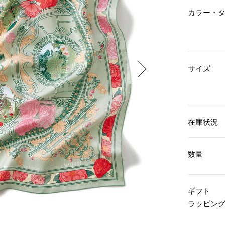
傘／日傘
ェア
ウオッチ
カラー・
その他
財布／小物
ネックレス
ブレスレット
和装
その他
財布／コインケース
革小物
ポーチ
着物／浴衣
サイズ
ファッション雑貨
その他
和装小物
バッグ
その他
帽子
ウオッチ／アクセサリー
ネクタイ
その他
マフラー／スヌード
在庫状況
スカーフ／ストール
ウオッチ
手袋
ネックレス
ベルト
ブレスレット
数量
靴下
リング
サングラス／メガネ
イヤリング／ピアス
バッグ
傘／日傘
ブローチ
ギフト
その他
その他
ラッピン