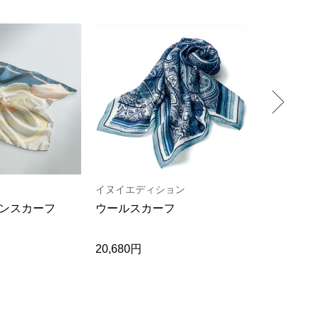
イヌイエディション
イヌイエデ
ンスカーフ
ウールスカーフ
コットンス
20,680円
25,190円