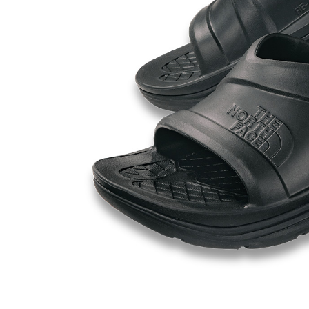
ルーム･アンダーウ
Tシャツ／カットソー
Tシャツ／カットソー
ブランケット／ソファカバー
ハンドバッグ
生活家電
ポロシャツ
ポロシャツ
カーペット／ラグ／マット
ショルダーバッグ
キッチン家電
シャツ
シャツ／ブラウス
寝具
ブリーフケース
ルームウェア／パジャマ
AV機器
トレーナー／パーカ
タンクトップ／キャミソール
カーテン／のれん／簾
クラッチバッグ
アンダーウェア
その他
セーター／カーディガン
トレーナー／パーカ
その他
ボディバッグ
その他
ベスト
セーター
リュック･バックパック
ホビー･キッズ
その他
カーディガン／アンサンブル
ボストンバッグ
生活雑貨
バッグ
ベスト
スーツケース／キャリー
ホビー／玩具
スーツ
その他
ボトムス
インテリアアート･ルームアクセ
トートバッグ
人形／ぬいぐるみ
その他
サリー
ハンドバッグ
光学機器
クロック／気象計
シューズ
パンツ／スラックス
ショルダーバッグ
ステーショナリー
バス･トイレタリー
ワンピース／チュニック
ショート･クロップドパンツ
クラッチバッグ
AVソフト／書籍／図録
ランドリー
デニム
スリップオン
ボディバッグ
アウトドア･スポーツ用品
掃除用品
その他
ワンピース
レースアップ
リュック･バックパック
その他
スリッパ／ルームシューズ
シャツワンピース
スニーカー
ボストンバッグ
防災･防犯用品
チュニック
ブーツ
スーツケース／キャリー
ガーデニング
サンダル
その他
和のインテリア小物
その他
仏具／香