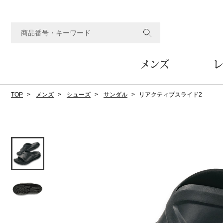
メンズ
レ
TOP
メンズ
シューズ
サンダル
リアクティブスライド2
すべてのメンズアイテム
すべてのレディスアイテム
すべてのホーム&ホビーアイテム
すべてのビューティアイテム
すべてのグルメアイテム
アウター
アウター
家具
フェイスケア
食品
ルーム･アンダーウ
ボトムス
キッチン･テーブル
メイクアップ
頒布会
ジャケット
ジャケット
テーブル／椅子･座椅子
ルームウェア／パジャマ
スカート
テーブルウェア
コート
コート
収納家具
アンダーウェア
パンツ／スラックス
調理器具
ボディケア
ワイン／ビール／酒
フレグランス
ブルゾン
ブルゾン
その他
その他
ワイド･ガウチョパンツ
キッチン雑貨
その他
その他
レギンス／スパッツ
その他
ショート･クロップドパン
ファブリック
バッグ
ヘアケア
その他
その他
その他
トップス
トップス
家電
クッション／座布団
トートバッグ