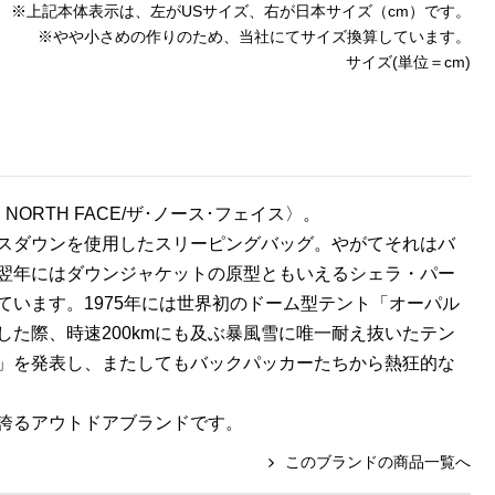
※上記本体表示は、左がUSサイズ、右が日本サイズ（cm）です。
※やや小さめの作りのため、当社にてサイズ換算しています。
サイズ(単位＝cm)
ORTH FACE/ザ･ノース･フェイス〉。
スダウンを使用したスリーピングバッグ。やがてそれはバ
翌年にはダウンジャケットの原型ともいえるシェラ・パー
います。1975年には世界初のドーム型テント「オーパル
た際、時速200kmにも及ぶ暴風雪に唯一耐え抜いたテン
」を発表し、またしてもバックパッカーたちから熱狂的な
誇るアウトドアブランドです。
このブランドの商品一覧へ