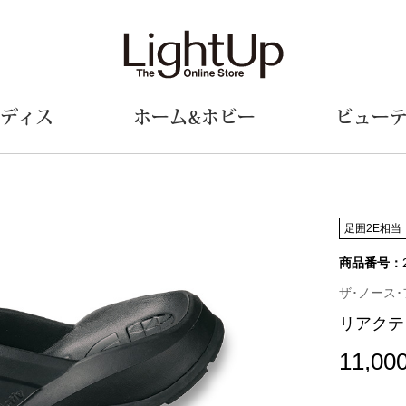
ディス
ホーム&ホビー
ビュー
ェア
ウェア
財布／小物
シューズ
美術･工芸品
定期便
和装
ファッシ
足囲2E相当
商品番号：
財布／コインケース
スリップオン
和装小物
帽子
革小物
レースアップ
その他
マフラー／ス
ザ･ノース･フ
ポーチ
パンプス
スカーフ／ス
リアクテ
その他
スニーカー
手袋
その他
ツ
ブーツ
ベルト
11,00
サンダル
靴下
ウオッチ／アクセサリー
その他
サングラス／