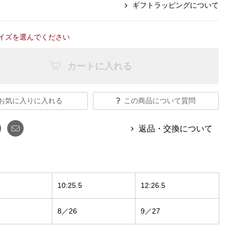
【特集】Travel Partner／トラベル
ギフトラッピングについて
ルボタンのアルパカ混ニット
【特集】使いやすさを追求した 防
パートナー
災用品
【特集】canterbury／カンタベリー
【特集】ギフトセレクション
イズを選んでください
【特集】HELLY HANSEN／ヘリー
ハンセン
カートに入れる
おすすめカタログ
お気に入りに入れる
この商品について質問
BOGARD August 2026 vol.181
返品・交換について
BOGARD July 2026 vol.180
RUGLOG 2026 Summer Vol.30
10:25.5
12:26.5
8／26
9／27