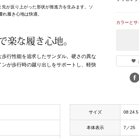
ま先が反り上がった形状が推進力を生みます。ソ
優れ履き心地は快適。
カラーとサ
で楽な履き心地。
な歩行性能を追求したサンダル。硬さの異な
インが歩行時の蹴り出しをサポートし、軽快
サイズ
08:24.5
本体表示
7／25