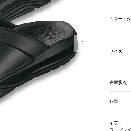
傘／日傘
ェア
ウオッチ
その他
財布／小物
ネックレス
カラー・
ブレスレット
和装
その他
財布／コインケース
革小物
ポーチ
着物／浴衣
ファッション雑貨
その他
和装小物
サイズ
バッグ
その他
帽子
ウオッチ／アクセサリー
ネクタイ
その他
マフラー／スヌード
スカーフ／ストール
ウオッチ
在庫状況
手袋
ネックレス
ベルト
ブレスレット
靴下
リング
数量
サングラス／メガネ
イヤリング／ピアス
バッグ
傘／日傘
ブローチ
その他
その他
ギフト
ラッピン