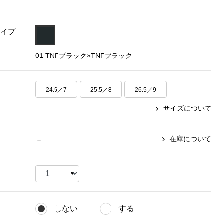
【特集】〈セイコー〉マウリッ
Miss Kyouko／ミスキョウコ
Salon de GRANDGRIS
【特集】食彩倶楽部
ツハイス美術館公認フェルメー
タイプ
おすすめブランド
おすすめブランド
おすすめブランド
ルオマージュウオッチ
01 TNFブラック×TNFブラック
BOGARD 最新号はこちら
リネアフレスコ
ベキュア グラン／プレミアム
食彩倶楽部
おすすめブランド
ヤッコマリカルド
メイクプロポーション
おすすめブランド
セイコー
24.5／7
25.5／8
26.5／9
銀座花菱
ネイチャーマジック
おすすめ特集
ソニー
ミスキョウコ
かづきれいこ
サイズについて
ザ･ノース･フェイス
コラントッテ
ベアー
レフィーネ
【特集】〈銀座 梅林〉国産ヒレ肉
ヘリーハンセン
の特製カツ丼の具
Fabric by ベストオブモリス
カンタベリー
在庫について
－
フェイラー
【特集】ご飯のお供
金谷製靴
おすすめ特集
おすすめ特集
【特集】おうちご飯、おうち飲み
ヘンリーコットンズ
【特集】ゆったりサイズ for Ladies
【特集】当社限定ビューティーアイ
おすすめ特集
テム
【特集】ベーシックアイテム for
おすすめ特集
Ladies
【特集】VECUA GRAND PREMIUM
【特集】William Morris／ウィリア
しない
する
ム･モリス
【特集】〈ロングウォーク〉カラフ
【特集】五島の椿
グ