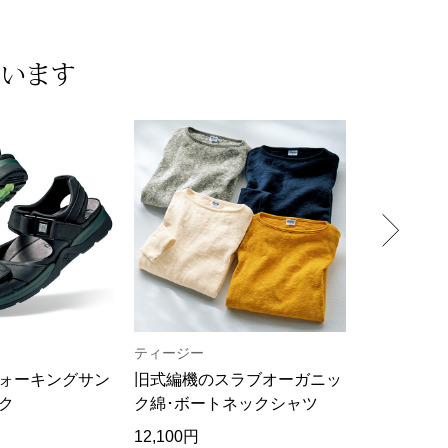
ています
ティージー
STILL BY H
ォーキングサン
旧式編機のスラブオーガニッ
ドライ ク
ク
ク綿･ボートネックシャツ
12,100円
17,600円