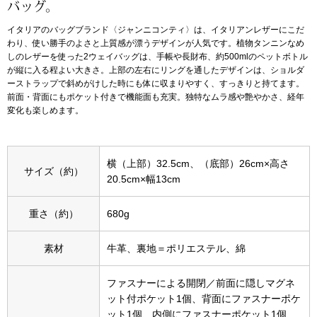
バッグ。
イタリアのバッグブランド〈ジャンニコンティ〉は、イタリアンレザーにこだ
アンダーウェア
リュック･バッ
わり、使い勝手のよさと上質感が漂うデザインが人気です。植物タンニンなめ
しのレザーを使った2ウェイバッグは、手帳や長財布、約500mlのペットボトル
が縦に入る程よい大きさ。上部の左右にリングを通したデザインは、ショルダ
ボストンバッグ
ーストラップで斜めがけした時にも体に収まりやすく、すっきりと持てます。
前面・背面にもポケット付きで機能面も充実。独特なムラ感や艶やかさ、経年
スーツケース／
変化も楽しめます。
物
その他
横（上部）32.5cm、（底部）26cm×高さ
サイズ（約）
20.5cm×幅13cm
／アクセサリー
シューズ
重さ（約）
680g
ョン雑貨
スリップオン
素材
牛革、裏地＝ポリエステル、綿
レースアップ
ファスナーによる開閉／前面に隠しマグネ
ット付ポケット1個、背面にファスナーポケ
ット1個、内側にファスナーポケット1個、