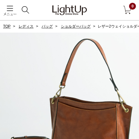
0
メニュー
TOP
レディス
バッグ
ショルダーバッグ
レザー2ウェイショルダ
戻る
アウター
すべて見る
ジャケット
コート
ブルゾン
アンダーウェア
その他