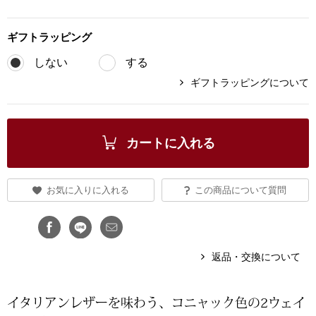
ブランド
その他
ギフト
ラッピング
特集
しない
する
バッグ
ギフトラッピングについて
カタログ
トートバッグ
カートに入れる
ス
すべて見る
ハンドバッグ
お気に入りに入れる
この商品について質問
ショルダーバッ
ブリーフケース
返品・交換について
ス／チュニック
クラッチバッグ
イタリアンレザーを味わう、コニャック色の2ウェイ
ボディバッグ