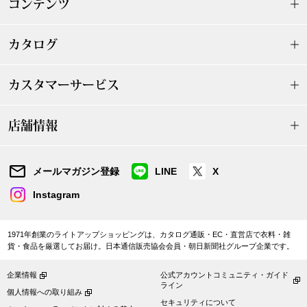
コンテンツ
〈セイコー〉マウリッツハイス美術館公認フェ
その他
ルメールオマージュウオッチ
カタログ
ブランド
和装
カスタマーサービス
特集
和装小物
店舗情報
その他
ティ
すべて見る
メールマガジン登録
LINE
X
Instagram
ケア
その他
1971年創業のライトアップショッピングは、カタログ通販・EC・直営店で衣料・雑
ア
貨・食品を厳選してお届け。日本通信販売協会会員・朝日新聞社グループ企業です。
おすすめブラ
企業情報
公式アカウントコミュニティ・ガイド
ライン
個人情報への取り組み
セキュリティについて