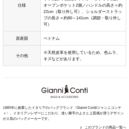
スニーカー
仕様
オープンポケット2個／ハンドルの高さ＝約
22cm（取り外し可）、ショルダーストラッ
ブーツ
プの長さ＝約80～141cm（調節・取り外し
可）
サンダル
原産国
ベトナム
その他
※天然皮革を使用しているため、色ムラ、
その他
キズなどがあります。
財布／小物
財布／コインケ
革小物
1985年に創業したイタリアのバッグブランド〈Gianni Conti/ジャンニコンテ
Miss Kyouko／ミスキョウコ
ィ〉。イタリアンレザーにこだわり、使い勝手のよさと上質感が漂うデザイン
ポーチ
が人気のバッグメーカーです。
このブランドの商品一覧へ
ブランド