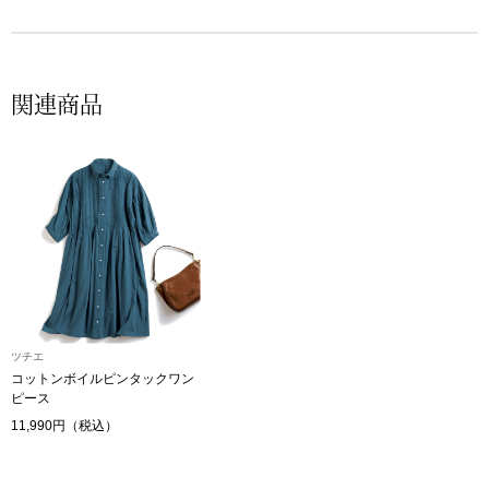
その他
特集
関連商品
ウオッチ／ア
ホビー
すべて見る
ウオッチ
ネックレス
ック
ブレスレット
その他
ツチエ
･テーブルウェア
コットンボイルピンタックワン
ピース
11,990円（税込）
ファッション