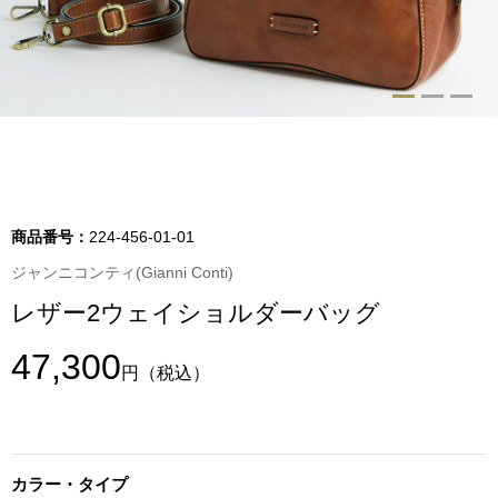
トップス
Tシャツ／カッ
物
ポロシャツ
／アクセサリー
シャツ
ョン雑貨
商品番号：
224-456-01-01
トレーナー／パ
ジャンニコンティ(Gianni Conti)
レザー2ウェイショルダーバッグ
セーター／カー
47,300
円
（税込）
ベスト
その他
カラー・タイプ