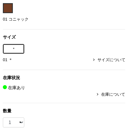
ボトムス
01 コニャック
パンツ／スラッ
サイズ
ショート･クロ
＊
デニム
01 ＊
サイズについて
その他
在庫状況
在庫あり
ルーム･アン
在庫について
ルームウェア／
数量
BOGARD 最新号はこちら
アンダーウェア