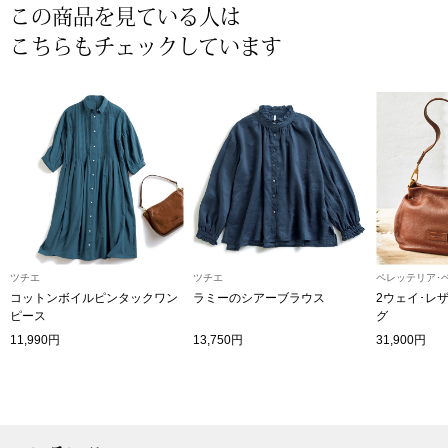
帽子
キッズ
この商品を見ている人は
こちらもチェックしています
ネクタイ
芸品
マフラー／スヌ
スカーフ／スト
手袋
ベルト
ツチエ
ツチエ
ペレッテリア･
コットンボイルピンタックワン
ラミーのシアーブラウス
2ウェイ･レ
ピース
グ
靴下
11,990円
13,750円
31,900円
サングラス／メ
傘／日傘