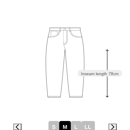
スニーカー
ブーツ
サンダル
その他
財布／小物
Inseam length
78cm
財布／コインケ
革小物
Miss Kyouko／ミスキョウコ
ポーチ
S
M
L
LL
ブランド