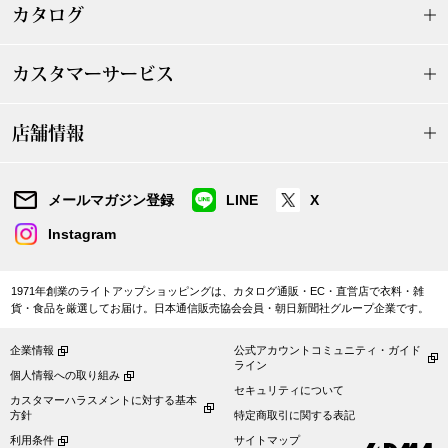
カタログ
ブルゾン
カスタマーサービス
その他
店舗情報
トップス
メールマガジン登録
LINE
X
Instagram
Tシャツ／カッ
1971年創業のライトアップショッピングは、カタログ通販・EC・直営店で衣料・雑
ポロシャツ
貨・食品を厳選してお届け。日本通信販売協会会員・朝日新聞社グループ企業です。
シャツ／ブラウ
企業情報
公式アカウントコミュニティ・ガイド
ライン
個人情報への取り組み
セキュリティについて
カスタマーハラスメントに対する基本
タンクトップ／
方針
特定商取引に関する表記
利用条件
サイトマップ