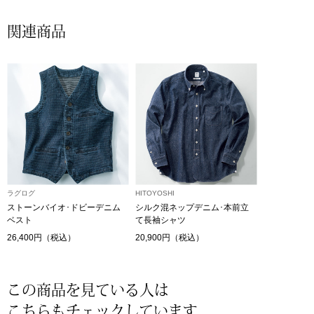
ザ･ノース･フ
ップ
関連商品
ヘリーハンセン
ンス
カンタベリー
金谷製靴
ヘンリーコット
ラグログ
HITOYOSHI
おすすめ特集
ストーンバイオ･ドビーデニム
シルク混ネップデニム･本前立
ベスト
て長袖シャツ
26,400円（税込）
20,900円（税込）
【特集】Trave
【特集】cante
この商品を見ている人は
こちらもチェックしています