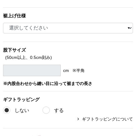
ブランド
その他
裾上げ仕様
特集
バッグ
カタログ
股下サイズ
トートバッグ
(50cm以上、
0.5cm刻み)
ス
すべて見る
ハンドバッグ
cm ※半角
※内股合わせから縫い目に沿って裾までの長さ
ショルダーバッ
ギフト
ラッピング
ブリーフケース
しない
する
ス／チュニック
クラッチバッグ
ギフトラッピングについて
ボディバッグ