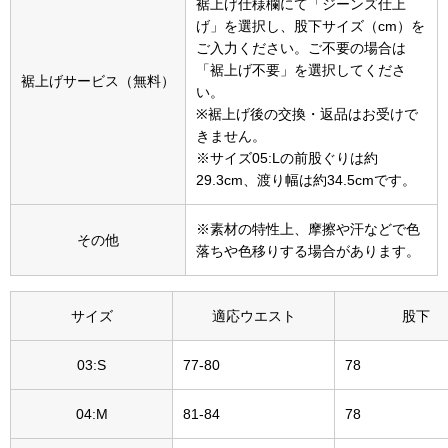
帽子
裾上げ仕様欄にて「ジーンズ仕上
キッズ
げ」を選択し、股下サイズ（cm）を
ご入力ください。ご不要の場合は
ネクタイ
芸品
「裾上げ不要」を選択してくださ
裾上げサービス（無料）
い。
マフラー／スヌ
※裾上げ後の交換・返品はお受けで
きません。
※サイズ05:Lの前股ぐりは約
スカーフ／スト
29.3cm、渡り幅は約34.5cmです。
手袋
※素材の特性上、摩擦や汗などで色
その他
落ちや色移りする場合があります。
ベルト
サイズ
適応ウエスト
股下
靴下
03:S
77-80
78
サングラス／メ
04:M
81-84
78
傘／日傘