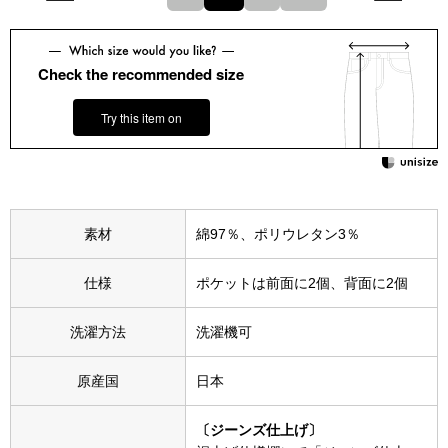
その他
特集
Check the recommended size
ウオッチ／ア
Try this item on
ホビー
すべて見る
ウオッチ
ネックレス
素材
綿97％、ポリウレタン3％
ック
ブレスレット
仕様
ポケットは前面に2個、背面に2個
その他
洗濯方法
洗濯機可
･テーブルウェア
原産国
日本
ファッション
〔ジーンズ仕上げ〕