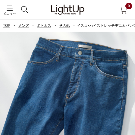
0
メニュー
TOP
メンズ
ボトムス
その他
イスコ･ハイストレッチデニムパン
戻る
アウター
すべて見る
ジャケット
コート
ブルゾン
アンダーウェア
その他