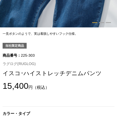
トップス
Tシャツ／カッ
物
ポロシャツ
一見ボタンのようで、実は着脱しやすいフック仕様。
／アクセサリー
シャツ
当社限定商品
ョン雑貨
商品番号：
225-303
トレーナー／パ
ラグログ(RUGLOG)
イスコ･ハイストレッチデニムパンツ
セーター／カー
15,400
円
（税込）
ベスト
その他
カラー・タイプ