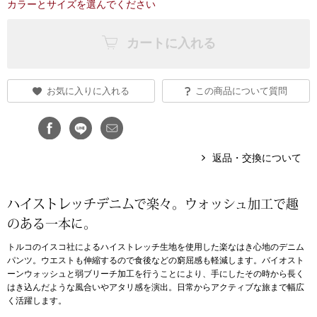
カラーとサイズを選んでください
アンダーウェア
リュック･バッ
カートに入れる
ボストンバッグ
お気に入りに入れる
この商品について質問
スーツケース／
物
その他
返品・交換について
／アクセサリー
ハイストレッチデニムで楽々。ウォッシュ加工で趣
シューズ
ョン雑貨
のある一本に。
スリップオン
トルコのイスコ社によるハイストレッチ生地を使用した楽なはき心地のデニム
パンツ。ウエストも伸縮するので食後などの窮屈感も軽減します。バイオスト
ーンウォッシュと弱ブリーチ加工を行うことにより、手にしたその時から長く
レースアップ
はき込んだような風合いやアタリ感を演出。日常からアクティブな旅まで幅広
く活躍します。