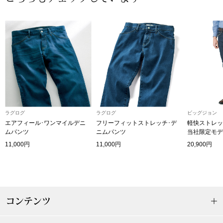
【特集】HELL
おすすめカタ
Salon de GRANDGRIS
BOGARD August
ブランド
BOGARD July 2
ラグログ
ラグログ
ビッグジョン
特集
エアフィール･ワンマイルデニ
フリーフィットストレッチ･デ
軽快ストレッ
RUGLOG 2026 
ムパンツ
ニムパンツ
当社限定モデ
11,000円
11,000円
20,900円
すべて見る
アウター
ジャケット
コンテンツ
ビール／酒
コート