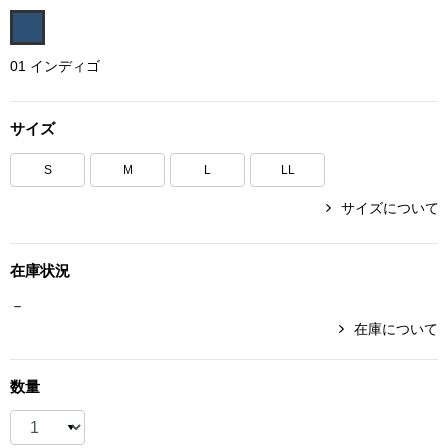
ボトムス
01 インディゴ
パンツ／スラッ
サイズ
ショート･クロ
S
M
L
LL
デニム
サイズについて
その他
在庫状況
－
ルーム･アン
在庫について
ルームウェア／
数量
BOGARD 最新号はこちら
アンダーウェア