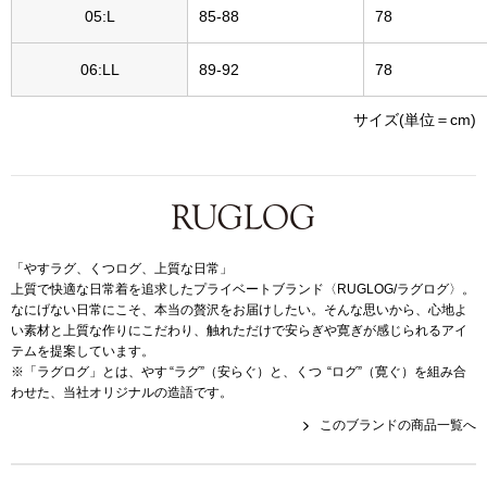
05:L
85-88
78
〈セイコー〉マウリッツハイス美術館公認フェ
その他
ルメールオマージュウオッチ
06:LL
89-92
78
ブランド
サイズ(単位＝cm)
和装
特集
和装小物
その他
ティ
すべて見る
「やすラグ、くつログ、上質な日常」
上質で快適な日常着を追求したプライベートブランド〈RUGLOG/ラグログ〉。
なにげない日常にこそ、本当の贅沢をお届けしたい。そんな思いから、心地よ
ケア
い素材と上質な作りにこだわり、触れただけで安らぎや寛ぎが感じられるアイ
その他
テムを提案しています。
※「ラグログ」とは、やす “ラグ”（安らぐ）と、くつ “ログ”（寛ぐ）を組み合
ア
わせた、当社オリジナルの造語です。
このブランドの商品一覧へ
おすすめブラ