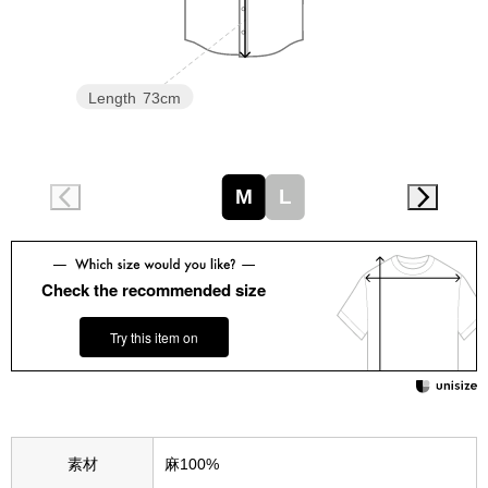
スニーカー
ブーツ
Length
73cm
サンダル
その他
M
L
財布／小物
Check the recommended size
財布／コインケ
Try this item on
革小物
Miss Kyouko／ミスキョウコ
ポーチ
素材
麻100%
ブランド