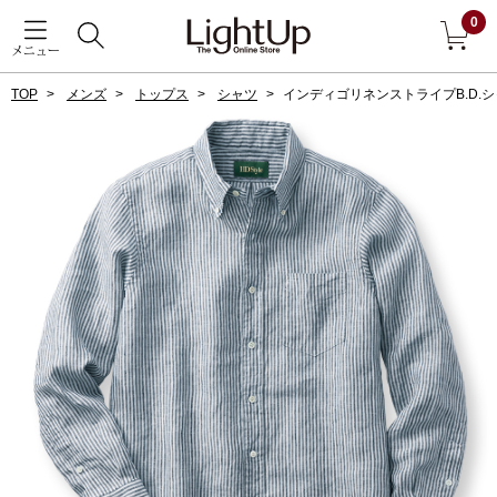
0
メニュー
TOP
メンズ
トップス
シャツ
インディゴリネンストライプB.D.
戻る
アウター
すべて見る
ジャケット
コート
ブルゾン
アンダーウェア
その他