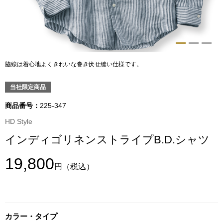
トップス
Tシャツ／カッ
物
ポロシャツ
脇線は着心地よくきれいな巻き伏せ縫い仕様です。
／アクセサリー
シャツ
当社限定商品
ョン雑貨
商品番号：
225-347
トレーナー／パ
HD Style
インディゴリネンストライプB.D.シャツ
セーター／カー
19,800
円
（税込）
ベスト
その他
カラー・タイプ