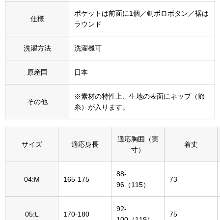
その他
ポケットは前面に1個／剣ボロボタン／裾は
仕様
ラウンド
特集
ウオッチ／ア
洗濯方法
洗濯機可
ホビー
すべて見る
原産国
日本
ウオッチ
※素材の特性上、生地の表面にネップ（節
その他
ネックレス
糸）が入ります。
ック
ブレスレット
適応胸囲（実
サイズ
適応身長
着丈
寸）
その他
･テーブルウェア
88-
04:M
165-175
73
96（115）
ファッション
92-
05:L
170-180
75
100（119）