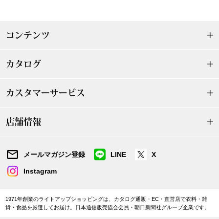
ザ･ノース･フ
ップ
ヘリーハンセン
ンス
コンテンツ
カンタベリー
カタログ
金谷製靴
カスタマーサービス
ヘンリーコット
店舗情報
おすすめ特集
メールマガジン登録
LINE
X
Instagram
【特集】Trave
【特集】cante
1971年創業のライトアップショッピングは、カタログ通販・EC・直営店で衣料・雑
貨・食品を厳選してお届け。日本通信販売協会会員・朝日新聞社グループ企業です。