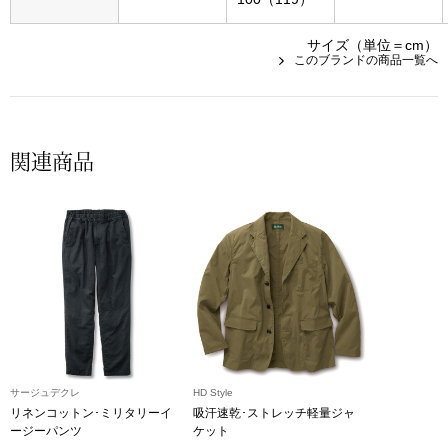
帽子
キッズ
サイズ（単位＝cm）
ネクタイ
このブランドの商品一覧へ
芸品
マフラー／スヌ
関連商品
スカーフ／スト
手袋
ベルト
靴下
サングラス／メ
サージュデクレ
HD Style
リネンコットン･ミリタリーイ
吸汗速乾･ストレッチ軽量ジャ
ージーパンツ
ケット
傘／日傘