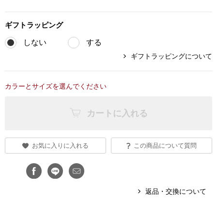
ブランド
その他
ギフト
ラッピング
特集
しない
する
バッグ
ギフトラッピングについて
カタログ
トートバッグ
カラーとサイズを選んでください
ス
すべて見る
ハンドバッグ
カートに入れる
ショルダーバッ
お気に入りに入れる
この商品について質問
ブリーフケース
ス／チュニック
クラッチバッグ
返品・交換について
ボディバッグ