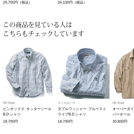
29,700円（税込）
34,100円（税込）
〈セイコー〉マウリッツハイス美術館公認フェ
その他
ルメールオマージュウオッチ
この商品を見ている人は
ブランド
こちらもチェックしています
和装
特集
和装小物
その他
ティ
すべて見る
ケア
その他
HD Style
マッセルバラ
HD Style
ア
ピンオックス･タッターソール
ダブルワッシャー･ブルースト
オーバーダイ
B.D.シャツ
ライプB.D.シャツ
バーオール
おすすめブラ
18,700円
18,700円
30,800円