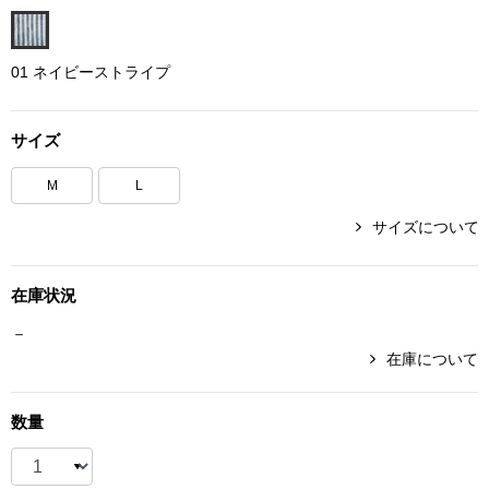
ボトムス
01 ネイビーストライプ
パンツ／スラッ
サイズ
ショート･クロ
M
L
デニム
サイズについて
その他
在庫状況
－
ルーム･アン
在庫について
ルームウェア／
数量
BOGARD 最新号はこちら
アンダーウェア