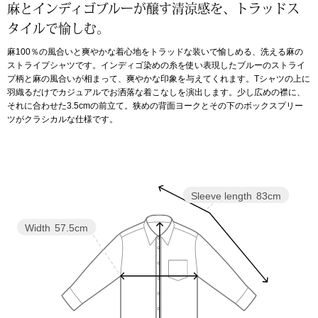
麻とインディゴブルーが醸す清涼感を、トラッドス
タイルで愉しむ。
アンダーウェア
リュック･バッ
麻100％の風合いと爽やかな着心地をトラッドな装いで愉しめる、洗える麻の
ストライプシャツです。インディゴ染めの糸を使い表現したブルーのストライ
ボストンバッグ
プ柄と麻の風合いが相まって、爽やかな印象を与えてくれます。Tシャツの上に
羽織るだけでカジュアルでお洒落な着こなしを演出します。少し広めの襟に、
それに合わせた3.5cmの前立て。狭めの背面ヨークとその下のボックスプリー
スーツケース／
ツがクラシカルな仕様です。
物
その他
／アクセサリー
Sleeve length
83cm
シューズ
ョン雑貨
Width
57.5cm
スリップオン
レースアップ