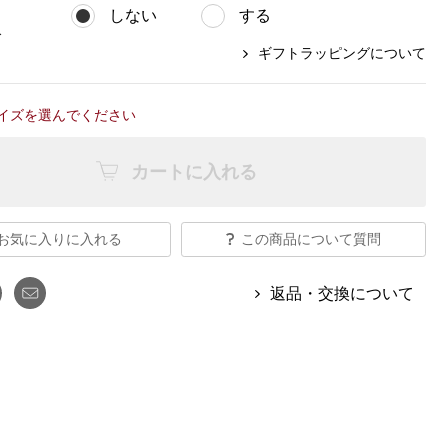
【特集】Travel Partner／トラベル
ルボタンのアルパカ混ニット
【特集】使いやすさを追求した 防
しない
する
パートナー
災用品
グ
【特集】canterbury／カンタベリー
ギフトラッピングについて
【特集】ギフトセレクション
【特集】HELLY HANSEN／ヘリー
ハンセン
イズを選んでください
カートに入れる
おすすめカタログ
BOGARD August 2026 vol.181
お気に入りに入れる
この商品について質問
BOGARD July 2026 vol.180
RUGLOG 2026 Summer Vol.30
返品・交換について