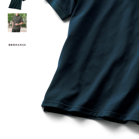
ルーム･アンダーウ
Tシャツ／カットソー
Tシャツ／カットソー
ブランケット／ソファカバー
ハンドバッグ
生活家電
ポロシャツ
ポロシャツ
カーペット／ラグ／マット
ショルダーバッグ
キッチン家電
シャツ
シャツ／ブラウス
寝具
ブリーフケース
ルームウェア／パジャマ
AV機器
トレーナー／パーカ
タンクトップ／キャミソール
カーテン／のれん／簾
クラッチバッグ
アンダーウェア
その他
セーター／カーディガン
トレーナー／パーカ
その他
ボディバッグ
その他
ベスト
セーター
リュック･バックパック
ホビー･キッズ
その他
カーディガン／アンサンブル
ボストンバッグ
生活雑貨
バッグ
ベスト
スーツケース／キャリー
ホビー／玩具
スーツ
その他
ボトムス
インテリアアート･ルームアクセ
トートバッグ
人形／ぬいぐるみ
その他
サリー
ハンドバッグ
光学機器
クロック／気象計
シューズ
パンツ／スラックス
ショルダーバッグ
ステーショナリー
バス･トイレタリー
ワンピース／チュニック
ショート･クロップドパンツ
クラッチバッグ
AVソフト／書籍／図録
ランドリー
デニム
スリップオン
ボディバッグ
アウトドア･スポーツ用品
掃除用品
その他
ワンピース
レースアップ
リュック･バックパック
その他
スリッパ／ルームシューズ
シャツワンピース
スニーカー
ボストンバッグ
防災･防犯用品
チュニック
ブーツ
スーツケース／キャリー
ガーデニング
サンダル
その他
和のインテリア小物
その他
仏具／香