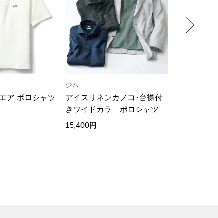
ジム
ザ･ノース･
エア ポロシャツ
アイスリネンカノコ･台襟付
ショートス
きワイドカラーポロシャツ
15,400円
9,130円