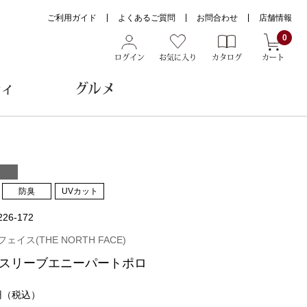
ご利用ガイド
よくあるご質問
お問合わせ
店舗情報
0
ログイン
お気に入り
カタログ
カート
ティ
グルメ
ョン雑貨
防臭
UVカット
226-172
ヌード
トール
ェイス(THE NORTH FACE)
スリーブエニーパートポロ
円
（税込）
メガネ