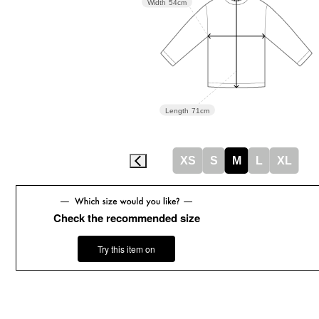
Width
54cm
Length
71cm
XS
S
M
L
XL
Check the recommended size
Try this item on