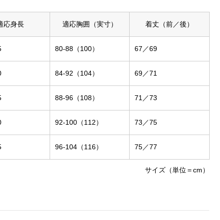
適応身長
適応胸囲（実寸）
着丈（前／後）
5
80-88（100）
67／69
0
84-92（104）
69／71
5
88-96（108）
71／73
0
92-100（112）
73／75
5
96-104（116）
75／77
サイズ（単位＝cm）