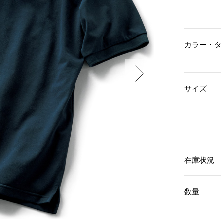
傘／日傘
ェア
ウオッチ
その他
財布／小物
ネックレス
ブレスレット
和装
その他
財布／コインケース
カラー・
革小物
ポーチ
着物／浴衣
ファッション雑貨
その他
和装小物
サイズ
バッグ
その他
帽子
ウオッチ／アクセサリー
ネクタイ
その他
マフラー／スヌード
スカーフ／ストール
ウオッチ
手袋
ネックレス
ベルト
ブレスレット
在庫状況
靴下
リング
サングラス／メガネ
イヤリング／ピアス
バッグ
傘／日傘
ブローチ
数量
その他
その他