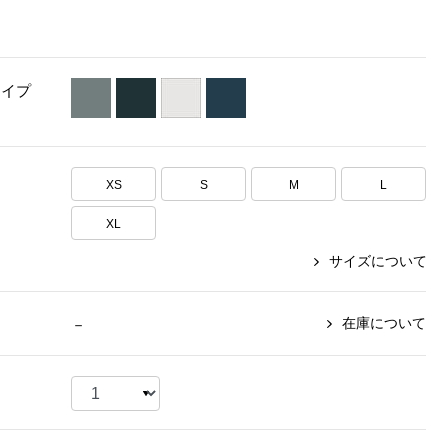
【特集】〈セイコー〉マウリッ
Miss Kyouko／ミスキョウコ
Salon de GRANDGRIS
【特集】食彩倶楽部
ツハイス美術館公認フェルメー
おすすめブランド
おすすめブランド
おすすめブランド
ルオマージュウオッチ
タイプ
BOGARD 最新号はこちら
リネアフレスコ
ベキュア グラン／プレミアム
食彩倶楽部
おすすめブランド
ヤッコマリカルド
メイクプロポーション
おすすめブランド
セイコー
銀座花菱
ネイチャーマジック
XS
S
M
L
おすすめ特集
ソニー
ミスキョウコ
かづきれいこ
ザ･ノース･フェイス
XL
コラントッテ
ベアー
レフィーネ
【特集】〈銀座 梅林〉国産ヒレ肉
ヘリーハンセン
サイズについて
の特製カツ丼の具
Fabric by ベストオブモリス
カンタベリー
フェイラー
【特集】ご飯のお供
金谷製靴
おすすめ特集
おすすめ特集
在庫について
－
【特集】おうちご飯、おうち飲み
ヘンリーコットンズ
【特集】ゆったりサイズ for Ladies
【特集】当社限定ビューティーアイ
おすすめ特集
テム
【特集】ベーシックアイテム for
おすすめ特集
Ladies
【特集】VECUA GRAND PREMIUM
【特集】William Morris／ウィリア
ム･モリス
【特集】〈ロングウォーク〉カラフ
【特集】五島の椿