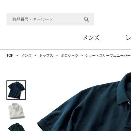
メンズ
レ
TOP
メンズ
トップス
ポロシャツ
ショートスリーブエニーパー
すべてのメンズアイテム
すべてのレディスアイテム
すべてのホーム&ホビーアイテム
すべてのビューティアイテム
すべてのグルメアイテム
アウター
アウター
家具
フェイスケア
食品
ルーム･アンダーウ
ボトムス
キッチン･テーブル
メイクアップ
頒布会
ジャケット
ジャケット
テーブル／椅子･座椅子
ルームウェア／パジャマ
スカート
テーブルウェア
コート
コート
収納家具
アンダーウェア
パンツ／スラックス
調理器具
ボディケア
ワイン／ビール／酒
フレグランス
ブルゾン
ブルゾン
その他
その他
ワイド･ガウチョパンツ
キッチン雑貨
その他
その他
レギンス／スパッツ
その他
ショート･クロップドパン
ファブリック
バッグ
ヘアケア
その他
その他
その他
トップス
トップス
家電
クッション／座布団
トートバッグ