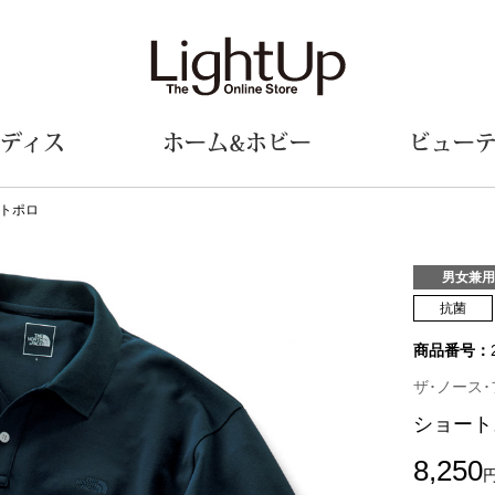
ディス
ホーム&ホビー
ビュー
トポロ
ェア
ウェア
財布／小物
シューズ
美術･工芸品
定期便
和装
ファッシ
男女兼用
抗菌
財布／コインケース
スリップオン
和装小物
帽子
商品番号：
革小物
レースアップ
その他
マフラー／ス
ポーチ
パンプス
スカーフ／ス
ザ･ノース･フ
その他
スニーカー
手袋
その他
ショート
ツ
ブーツ
ベルト
サンダル
靴下
8,250
ウオッチ／アクセサリー
その他
サングラス／