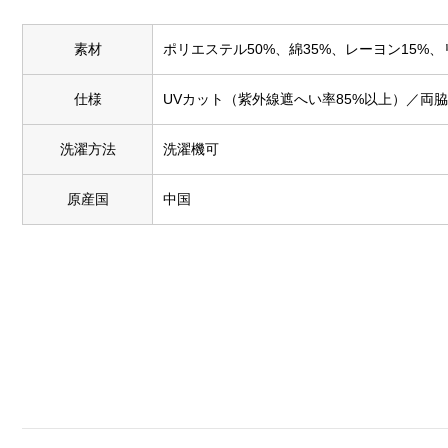
素材
ポリエステル50%、綿35%、レーヨン15%、
仕様
UVカット（紫外線遮へい率85%以上）／両
洗濯方法
洗濯機可
原産国
中国