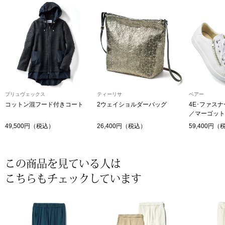
〈セイコー〉マウリッツハイス美術館公認フェ
その他
ルメールオマージュウオッチ
ブランド
和装
特集
和装小物
プリュヴェックス
ティーリサ
ベアー
コットン混フード付きコート
2ウェイショルダーバッグ
4E･ファス
／マーゴット
その他
ティ
すべて見る
49,500円（税込）
26,400円（税込）
59,400円（
ケア
その他
この商品を見ている人は
ア
こちらもチェックしています
おすすめブラ