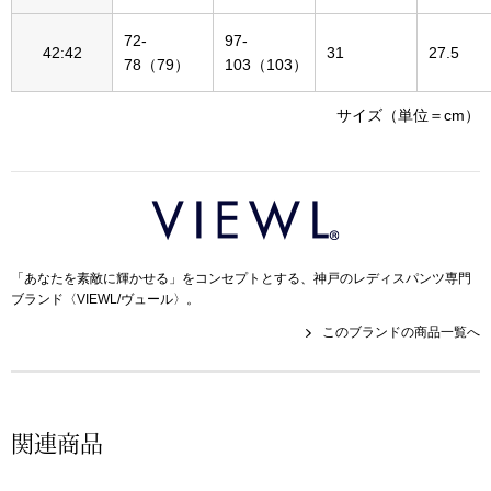
帽子
キッズ
72-
97-
42:42
31
27.5
ネクタイ
78（79）
103（103）
芸品
サイズ（単位＝cm）
マフラー／スヌ
スカーフ／スト
手袋
「あなたを素敵に輝かせる」をコンセプトとする、神戸のレディスパンツ専門
ベルト
ブランド〈VIEWL/ヴュール〉。
このブランドの商品一覧へ
靴下
サングラス／メ
関連商品
傘／日傘