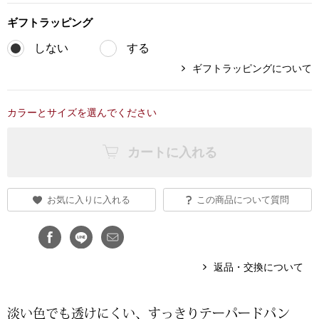
ギフト
ラッピング
ブランド
その他
しない
する
特集
ギフトラッピングについて
バッグ
カタログ
カラーとサイズを選んでください
トートバッグ
カートに入れる
ス
すべて見る
ハンドバッグ
ショルダーバッ
お気に入りに入れる
この商品について質問
ブリーフケース
返品・交換について
ス／チュニック
クラッチバッグ
淡い色でも透けにくい、すっきりテーパードパン
ボディバッグ