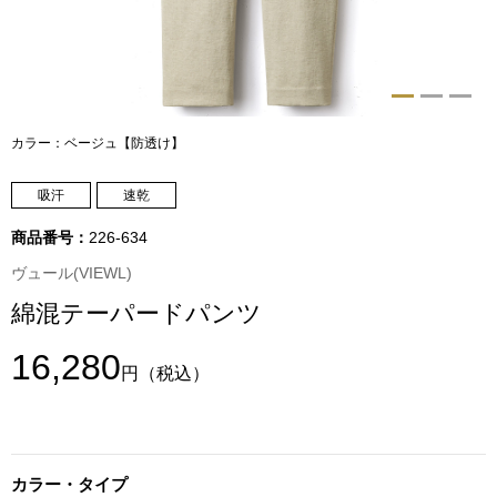
トップス
Tシャツ／カッ
物
ポロシャツ
カラー：ベージュ【防透け】
／アクセサリー
シャツ
吸汗
速乾
ョン雑貨
商品番号：
226-634
トレーナー／パ
ヴュール(VIEWL)
綿混テーパードパンツ
セーター／カー
16,280
ベスト
円
（税込）
その他
カラー・タイプ