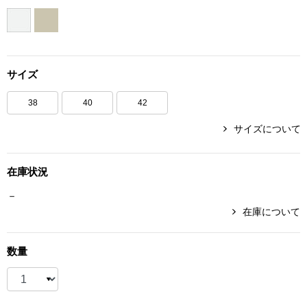
ボトムス
パンツ／スラッ
サイズ
ショート･クロ
38
40
42
デニム
サイズについて
その他
在庫状況
－
在庫について
ルーム･アン
数量
ルームウェア／
BOGARD 最新号はこちら
アンダーウェア