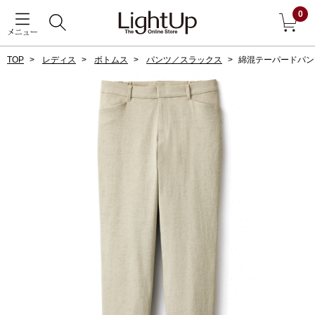
0
メニュー
TOP
レディス
ボトムス
パンツ／スラックス
綿混テーパードパン
戻る
アウター
すべて見る
ジャケット
コート
ブルゾン
アンダーウェア
その他