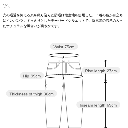
ツ。
アンダーウェア
リュック･バッ
光の透過を抑える糸を織り込んだ防透け性生地を使用した、下着の色が目立ち
にくいパンツ。すっきりとしたテーパードシルエットで、綿麻混の節糸の入っ
たナチュラルな風合いが爽やかです。
ボストンバッグ
スーツケース／
Waist
75cm
物
その他
Rise length
27cm
／アクセサリー
Hip
99cm
シューズ
ョン雑貨
Thickness of thigh
30cm
スリップオン
Inseam length
69cm
レースアップ