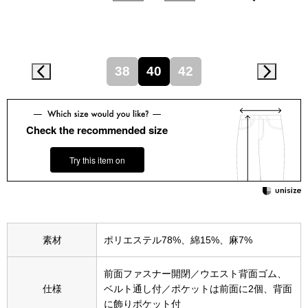
スニーカー
ブーツ
38
40
42
サンダル
その他
Check the recommended size
Try this item on
財布／小物
財布／コインケ
素材
ポリエステル78%、綿15%、麻7%
革小物
Miss Kyouko／ミスキョウコ
前面ファスナー開閉／ウエスト背面ゴム、
ポーチ
仕様
ベルト通し付／ポケットは前面に2個、背面
に飾りポケット付
ブランド