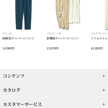
ザ･ノース･フ
ップ
ヘリーハンセン
ンス
カンタベリー
ヴュール
パルヴィータ
リネアフレスコ
綿麻混テーパードパンツ
多機能テーパードパンツ
ツイルストレ
金谷製靴
14,080円
13,970円
14,300円
ヘンリーコット
おすすめ特集
コンテンツ
【特集】Trave
カタログ
【特集】cante
カスタマーサービス