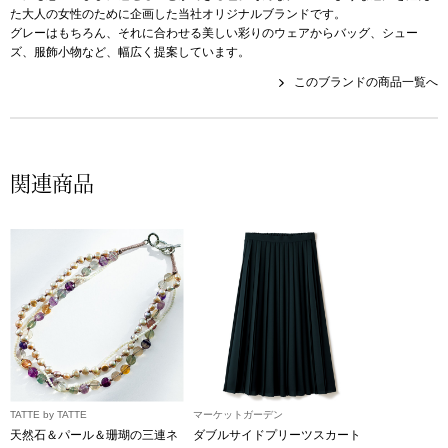
帽子
キッズ
た大人の女性のために企画した当社オリジナルブランドです。
グレーはもちろん、それに合わせる美しい彩りのウェアからバッグ、シュー
ズ、服飾小物など、幅広く提案しています。
ネクタイ
芸品
このブランドの商品一覧へ
マフラー／スヌ
スカーフ／スト
関連商品
手袋
ベルト
靴下
サングラス／メ
TATTE by TATTE
マーケットガーデン
傘／日傘
天然石＆パール＆珊瑚の三連ネ
ダブルサイドプリーツスカート