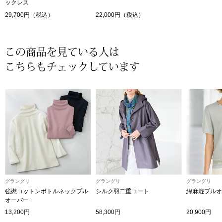
ックレス
29,700円（税込）
22,000円（税込）
〈セイコー〉マウリッツハイス美術館公認フェ
その他
ルメールオマージュウオッチ
この商品を見ている人は
ブランド
和装
こちらもチェックしています
特集
和装小物
その他
ティ
すべて見る
ケア
その他
ア
グラングリ
グラングリ
グラングリ
強撚コットンボトルネックプル
シルク羽二重コート
綿麻混プルオ
おすすめブラ
オーバー
13,200円
58,300円
20,900円