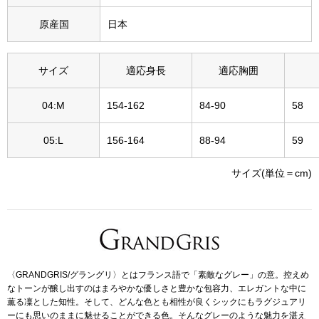
その他
原産国
日本
特集
ウオッチ／ア
サイズ
適応身長
適応胸囲
ホビー
すべて見る
04:M
154-162
84-90
58
ウオッチ
05:L
156-164
88-94
59
ネックレス
ック
サイズ(単位＝cm)
ブレスレット
その他
･テーブルウェア
〈GRANDGRIS/グラングリ〉とはフランス語で「素敵なグレー」の意。控えめ
ファッション
なトーンが醸し出すのはまろやかな優しさと豊かな包容力、エレガントな中に
薫る凜とした知性。そして、どんな色とも相性が良くシックにもラグジュアリ
ーにも思いのままに魅せることができる色。そんなグレーのような魅力を湛え