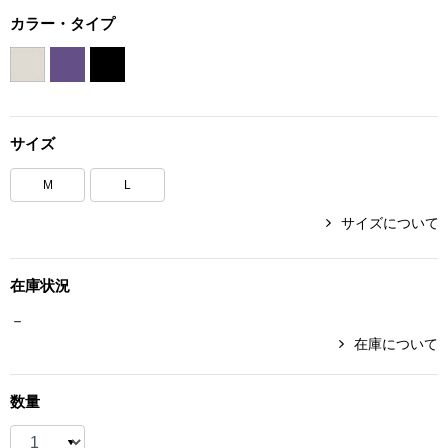
ボトムス
カラー・タイプ
パンツ／スラッ
ショート･クロ
サイズ
デニム
M
L
サイズについて
その他
在庫状況
ルーム･アン
－
在庫について
ルームウェア／
数量
BOGARD 最新号はこちら
アンダーウェア