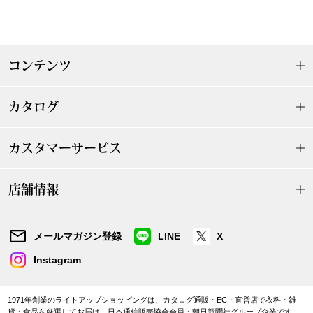
ザ･ノース･フ
ップ
ヘリーハンセン
ンス
コンテンツ
カンタベリー
カタログ
金谷製靴
カスタマーサービス
ヘンリーコット
店舗情報
おすすめ特集
メールマガジン登録
LINE
X
【特集】Trave
Instagram
【特集】cante
1971年創業のライトアップショッピングは、カタログ通販・EC・直営店で衣料・雑
貨・食品を厳選してお届け。日本通信販売協会会員・朝日新聞社グループ企業です。