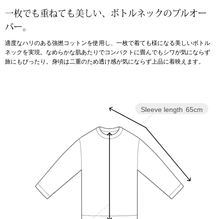
一枚でも重ねても美しい、ボトルネックのプルオー
アンダーウェア
リュック･バッ
バー。
適度なハリのある強撚コットンを使用し、一枚で着ても様になる美しいボトル
ボストンバッグ
ネックを実現。なめらかな肌あたりでコンパクトに畳んでもシワが気にならず
旅にもぴったり。身頃は二重のため透け感が気にならず上品に着映えます。
スーツケース／
物
その他
Sleeve length
65cm
／アクセサリー
シューズ
ョン雑貨
スリップオン
レースアップ