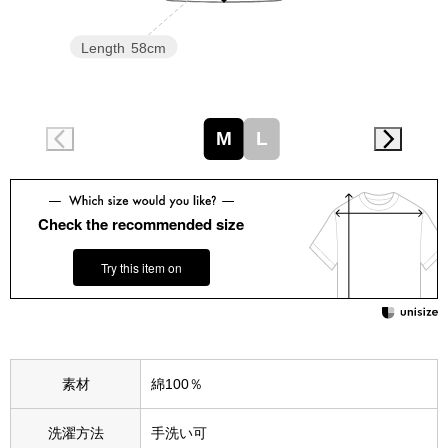
スニーカー
Length
58cm
ブーツ
サンダル
M
L
その他
Check the recommended size
財布／小物
Try this item on
財布／コインケ
革小物
素材
綿100％
Miss Kyouko／ミスキョウコ
ポーチ
洗濯方法
手洗い可
ブランド