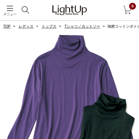
0
メニュー
TOP
レディス
トップス
Tシャツ／カットソー
強撚コットンボト
戻る
アウター
すべて見る
ジャケット
コート
ブルゾン
アンダーウェア
その他