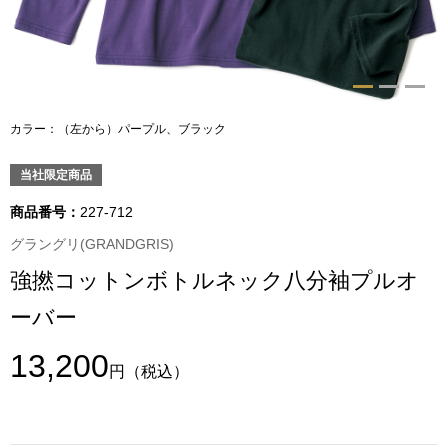
トップス
Tシャツ／カッ
物
ポロシャツ
カラー：（左から）パープル、ブラック
／アクセサリー
シャツ
当社限定商品
ョン雑貨
商品番号：
227-712
トレーナー／パ
グラングリ(GRANDGRIS)
強撚コットンボトルネック八分袖プルオ
セーター／カー
ーバー
ベスト
13,200
円
（税込）
その他