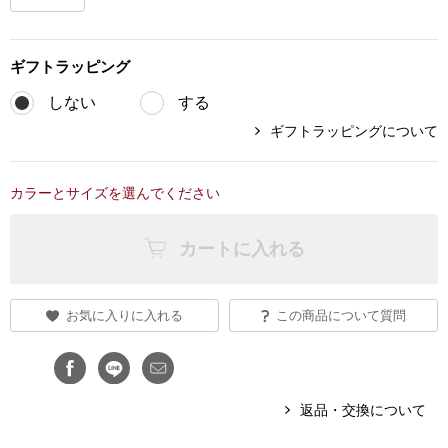
ブランド
その他
ギフト
ラッピング
特集
しない
する
バッグ
ギフトラッピングについて
カタログ
トートバッグ
カラーとサイズを選んでください
ス
すべて見る
ハンドバッグ
カートに入れる
ショルダーバッ
お気に入りに入れる
この商品について質問
ブリーフケース
ス／チュニック
クラッチバッグ
返品・交換について
ボディバッグ