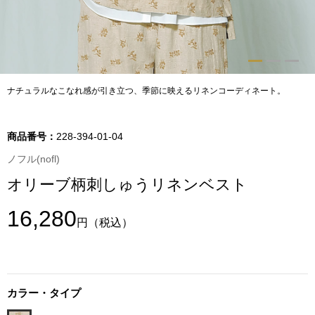
トップス
Tシャツ／カッ
物
ポロシャツ
ナチュラルなこなれ感が引き立つ、季節に映えるリネンコーディネート。
／アクセサリー
シャツ
商品番号：
228-394-01-04
ョン雑貨
ノフル(nofl)
トレーナー／パ
オリーブ柄刺しゅうリネンベスト
セーター／カー
16,280
円
（税込）
ベスト
その他
カラー・タイプ