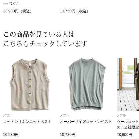
ーパンツ
〈セイコー〉マウリッツハイス美術館公認フェ
23,980円（税込）
13,750円（税込）
その他
ルメールオマージュウオッチ
ブランド
この商品を見ている人は
和装
こちらもチェックしています
特集
和装小物
その他
ティ
すべて見る
ケア
その他
ア
ノフル
ノフル
ノフル
コットンリネンニットベスト
オーバーサイズコットンベスト
ウールコット
おすすめブラ
ス／当社限定
16,280円
10,780円
28,600円