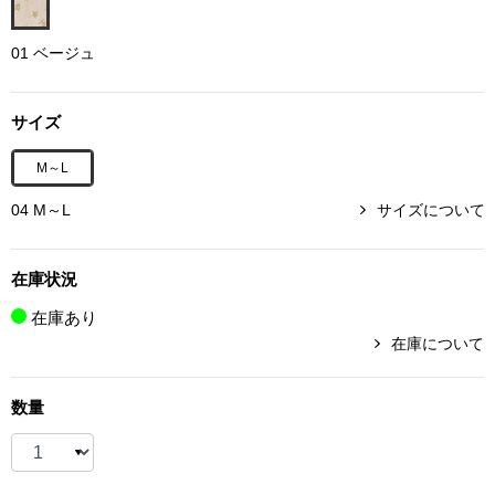
ボトムス
01 ベージュ
パンツ／スラッ
サイズ
ショート･クロ
M～L
デニム
04 M～L
サイズについて
その他
在庫状況
在庫あり
在庫について
ルーム･アン
数量
ルームウェア／
BOGARD 最新号はこちら
アンダーウェア