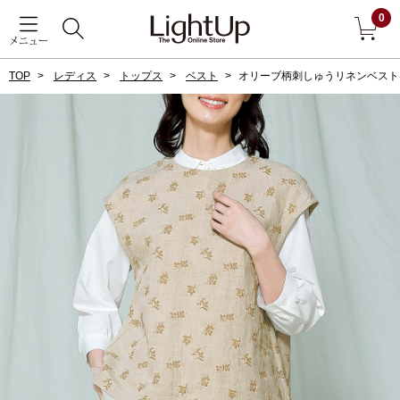
0
メニュー
TOP
レディス
トップス
ベスト
オリーブ柄刺しゅうリネンベスト
戻る
アウター
すべて見る
ジャケット
コート
ブルゾン
アンダーウェア
その他