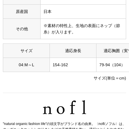
その他
原産国
日本
特集
※素材の特性上、生地の表面にネップ（節
ウオッチ／ア
その他
糸）が入ります。
ホビー
すべて見る
ウオッチ
サイズ
適応身長
適応胸囲（実
ネックレス
04:M～L
154-162
79-94（104）
ック
ブレスレット
サイズ(単位＝cm)
その他
･テーブルウェア
ファッション
"natural organic fashion life"の頭文字がブランド名の由来。〈nofl/ノフル〉は、