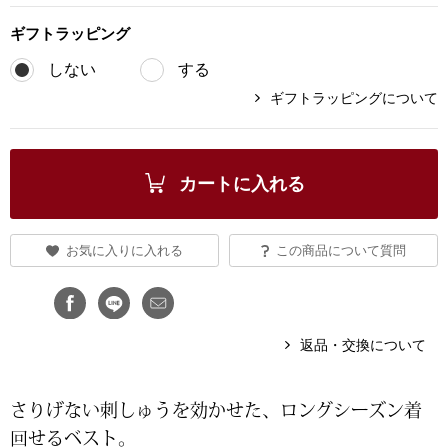
ブランド
ギフト
ラッピング
その他
しない
する
特集
ギフトラッピングについて
バッグ
カタログ
トートバッグ
カートに入れる
ス
すべて見る
ハンドバッグ
お気に入りに入れる
この商品について質問
ショルダーバッ
ブリーフケース
返品・交換について
ス／チュニック
クラッチバッグ
さりげない刺しゅうを効かせた、ロングシーズン着
回せるベスト。
ボディバッグ