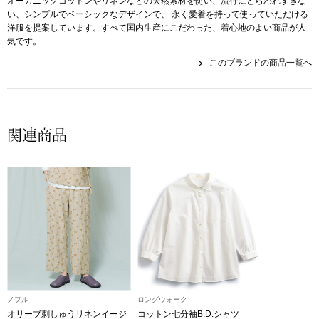
オーガニックコットンやリネンなどの天然素材を使い、流行にとらわれすぎな
帽子
キッズ
い、シンプルでベーシックなデザインで、 永く愛着を持って使っていただける
洋服を提案しています。すべて国内生産にこだわった、着心地のよい商品が人
ネクタイ
気です。
芸品
このブランドの商品一覧へ
マフラー／スヌ
スカーフ／スト
関連商品
手袋
ベルト
靴下
サングラス／メ
ノフル
ロングウォーク
傘／日傘
オリーブ刺しゅうリネンイージ
コットン七分袖B.D.シャツ