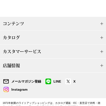
ザ･ノース･フ
ップ
ヘリーハンセン
ンス
コンテンツ
カンタベリー
カタログ
金谷製靴
ヘンリーコット
カスタマーサービス
店舗情報
おすすめ特集
メールマガジン登録
LINE
X
【特集】Trave
Instagram
【特集】cante
1971年創業のライトアップショッピングは、カタログ通販・EC・直営店で衣料・雑