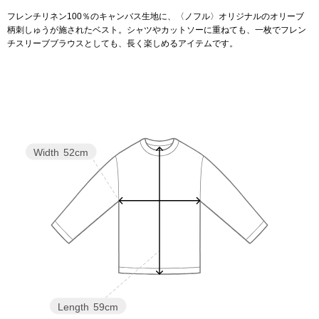
フレンチリネン100％のキャンバス生地に、〈ノフル〉オリジナルのオリーブ
柄刺しゅうが施されたベスト。シャツやカットソーに重ねても、一枚でフレン
アンダーウェア
リュック･バッ
チスリーブブラウスとしても、長く楽しめるアイテムです。
ボストンバッグ
スーツケース／
物
その他
Width
52cm
／アクセサリー
シューズ
ョン雑貨
スリップオン
レースアップ
Length
59cm