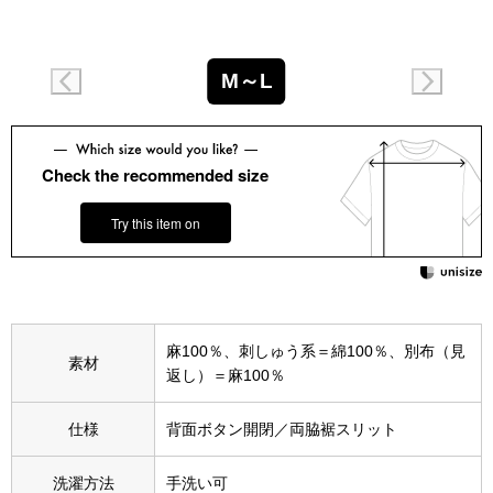
スニーカー
ブーツ
M～L
サンダル
Check the recommended size
その他
Try this item on
財布／小物
財布／コインケ
麻100％、刺しゅう系＝綿100％、別布（見
素材
返し）＝麻100％
革小物
仕様
背面ボタン開閉／両脇裾スリット
Miss Kyouko／ミスキョウコ
ポーチ
洗濯方法
手洗い可
ブランド