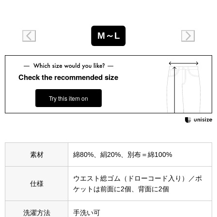
スニーカー
ブーツ
M～L
サンダル
Check the recommended size
その他
Try this item on
財布／小物
財布／コインケ
素材
綿80%、絹20%、別布＝綿100%
革小物
ウエスト総ゴム（ドローコード入り）／ポ
仕様
ケットは前面に2個、背面に2個
Miss Kyouko／ミスキョウコ
ポーチ
洗濯方法
手洗い可
ブランド