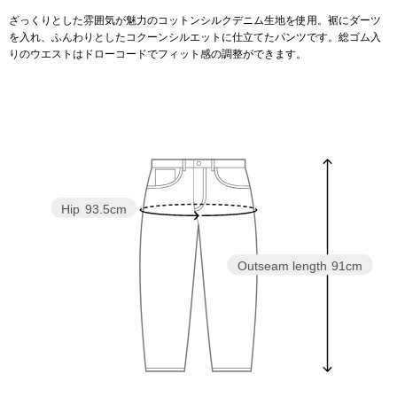
ざっくりとした雰囲気が魅力のコットンシルクデニム生地を使用。裾にダーツ
を入れ、ふんわりとしたコクーンシルエットに仕立てたパンツです。総ゴム入
アンダーウェア
リュック･バッ
りのウエストはドローコードでフィット感の調整ができます。
ボストンバッグ
スーツケース／
物
その他
Hip
93.5cm
／アクセサリー
シューズ
Outseam length
91cm
ョン雑貨
スリップオン
レースアップ