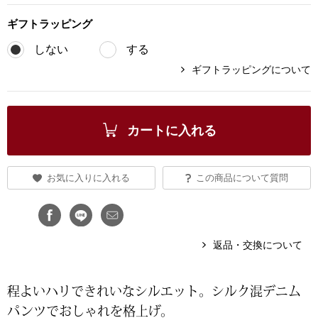
ブランド
ギフト
ラッピング
その他
しない
する
特集
ギフトラッピングについて
バッグ
カタログ
トートバッグ
カートに入れる
ス
すべて見る
ハンドバッグ
お気に入りに入れる
この商品について質問
ショルダーバッ
ブリーフケース
返品・交換について
ス／チュニック
クラッチバッグ
程よいハリできれいなシルエット。シルク混デニム
パンツでおしゃれを格上げ。
ボディバッグ