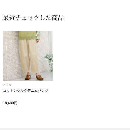
ザ･ノース･フ
ップ
ヘリーハンセン
最近チェックした商品
ンス
カンタベリー
金谷製靴
ヘンリーコット
ノフル
おすすめ特集
コットンシルクデニムパンツ
【特集】Trave
18,480円
【特集】cante