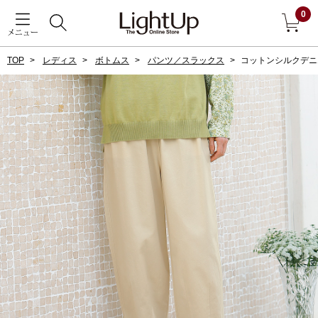
0
メニュー
TOP
レディス
ボトムス
パンツ／スラックス
コットンシルクデニ
戻る
アウター
すべて見る
ジャケット
コート
ブルゾン
アンダーウェア
その他