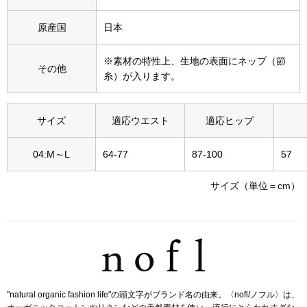
その他
原産国
日本
特集
※素材の特性上、生地の表面にネップ（節
ウオッチ／ア
その他
糸）が入ります。
ホビー
すべて見る
ウオッチ
サイズ
適応ウエスト
適応ヒップ
ネックレス
04:M～L
64-77
87-100
57
ック
ブレスレット
サイズ（単位＝cm）
その他
･テーブルウェア
ファッション
"natural organic fashion life"の頭文字がブランド名の由来。〈nofl/ノフル〉は、