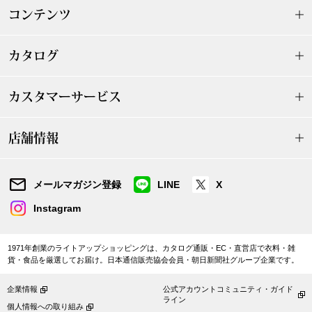
【特集】HELL
コンテンツ
カタログ
おすすめカタ
カスタマーサービス
Salon de GRANDGRIS
BOGARD August
ブランド
店舗情報
BOGARD July 2
特集
RUGLOG 2026 
メールマガジン登録
LINE
X
Instagram
すべて見る
アウター
1971年創業のライトアップショッピングは、カタログ通販・EC・直営店で衣料・雑
貨・食品を厳選してお届け。日本通信販売協会会員・朝日新聞社グループ企業です。
ジャケット
企業情報
公式アカウントコミュニティ・ガイド
ライン
ビール／酒
個人情報への取り組み
コート