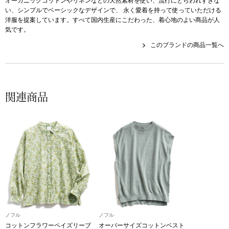
オーガニックコットンやリネンなどの天然素材を使い、流行にとらわれすぎな
帽子
キッズ
い、シンプルでベーシックなデザインで、 永く愛着を持って使っていただける
洋服を提案しています。すべて国内生産にこだわった、着心地のよい商品が人
ネクタイ
気です。
芸品
このブランドの商品一覧へ
マフラー／スヌ
スカーフ／スト
関連商品
手袋
ベルト
靴下
サングラス／メ
ノフル
ノフル
傘／日傘
コットンフラワーペイズリーブ
オーバーサイズコットンベスト