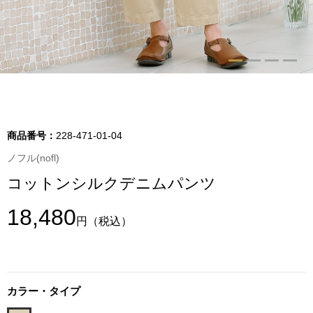
トップス
Tシャツ／カッ
物
ポロシャツ
／アクセサリー
シャツ
商品番号：
228-471-01-04
ョン雑貨
ノフル(nofl)
トレーナー／パ
コットンシルクデニムパンツ
セーター／カー
18,480
円
（税込）
ベスト
その他
カラー・タイプ