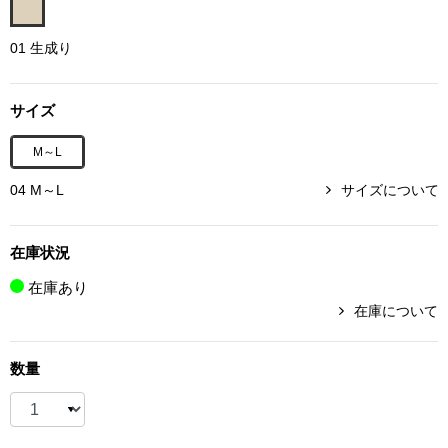
ボトムス
01 生成り
パンツ／スラッ
サイズ
ショート･クロ
M～L
デニム
04 M～L
サイズについて
その他
在庫状況
在庫あり
在庫について
ルーム･アン
数量
ルームウェア／
BOGARD 最新号はこちら
アンダーウェア