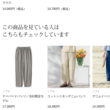
ラウス
〈セイコー〉マウリッツハイス美術館公認フェ
14,080円（税込）
10,780円（税込）
その他
ルメールオマージュウオッチ
ブランド
この商品を見ている人は
和装
こちらもチェックしています
特集
和装小物
その他
ティ
すべて見る
ケア
その他
ア
ノフル
ノフル
ノフル
テーパードパンツ／当社限定モ
コットンリネンデニムパンツ
デニムイージ
おすすめブラ
デル
17,380円
18,480円
14,300円