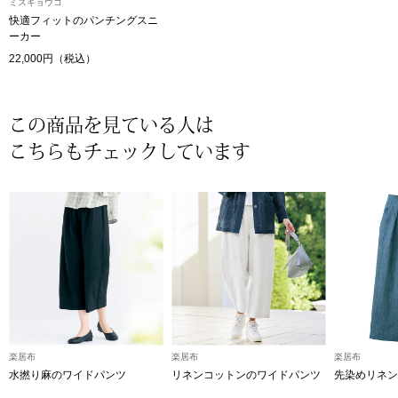
ミスキョウコ
快適フィットのパンチングスニ
〈セイコー〉マウリッツハイス美術館公認フェ
その他
ーカー
ルメールオマージュウオッチ
22,000円（税込）
ブランド
和装
この商品を見ている人は
特集
こちらもチェックしています
和装小物
その他
ティ
すべて見る
ケア
その他
ア
おすすめブラ
楽居布
楽居布
楽居布
水撚り麻のワイドパンツ
リネンコットンのワイドパンツ
先染めリネン