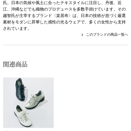
帽子
キッズ
氏。日本の気候や風土に合ったテキスタイルに注目し、丹後、近
江、沖縄などでも織物のプロデュースを多数手掛けています。その
越智氏が主宰するブランド〈楽居布〉は、日本の技術が息づく厳選
ネクタイ
芸品
素材をモダンに昇華した感性の光るウェアで、多くの女性から支持
されています。
マフラー／スヌ
このブランドの商品一覧へ
スカーフ／スト
関連商品
手袋
ベルト
靴下
サングラス／メ
傘／日傘