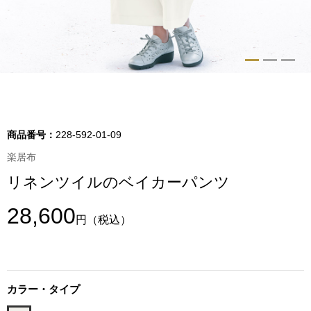
トップス
Tシャツ／カッ
物
ポロシャツ
／アクセサリー
シャツ
商品番号：
228-592-01-09
ョン雑貨
楽居布
トレーナー／パ
リネンツイルのベイカーパンツ
セーター／カー
28,600
円
（税込）
ベスト
その他
カラー・タイプ