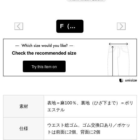
スニーカー
ブーツ
F（フリー）
サンダル
Check the recommended size
その他
Try this item on
財布／小物
財布／コインケ
表地＝麻100％、裏地（ひざ下まで）＝ポリ
素材
エステル
革小物
Miss Kyouko／ミスキョウコ
ウエスト総ゴム、ゴム交換口あり／ポケッ
仕様
ポーチ
トは前面に2個、背面に2個
ブランド