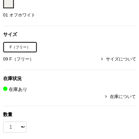
ボトムス
01 オフホワイト
パンツ／スラッ
サイズ
ショート･クロ
F（フリー）
デニム
09 F（フリー）
サイズについて
その他
在庫状況
在庫あり
在庫について
ルーム･アン
数量
ルームウェア／
BOGARD 最新号はこちら
アンダーウェア