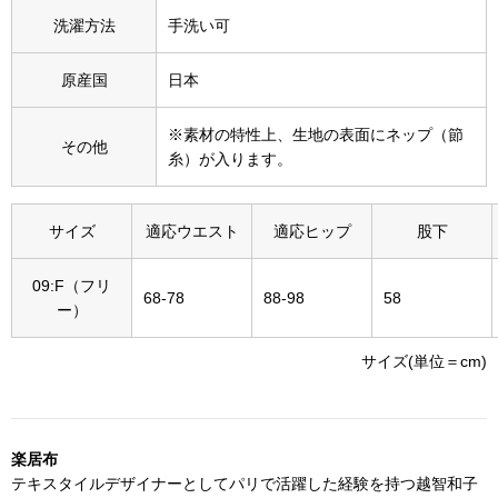
その他
洗濯方法
手洗い可
特集
原産国
日本
ウオッチ／ア
※素材の特性上、生地の表面にネップ（節
ホビー
その他
すべて見る
糸）が入ります。
ウオッチ
ネックレス
サイズ
適応ウエスト
適応ヒップ
股下
ック
09:F（フリ
ブレスレット
68-78
88-98
58
ー）
その他
サイズ(単位＝cm)
･テーブルウェア
ファッション
楽居布
テキスタイルデザイナーとしてパリで活躍した経験を持つ越智和子