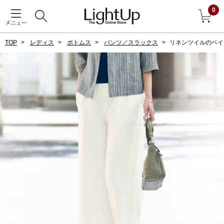
0
メニュー
TOP
レディス
ボトムス
パンツ／スラックス
リネンツイルのベイ
戻る
アウター
すべて見る
ジャケット
コート
ブルゾン
アンダーウェア
その他