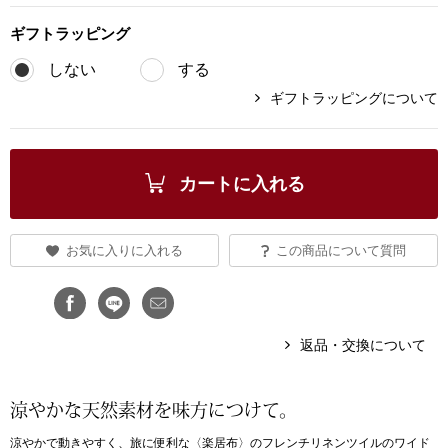
ブランド
ギフト
ラッピング
その他
しない
する
特集
ギフトラッピングについて
バッグ
カタログ
トートバッグ
カートに入れる
ス
すべて見る
ハンドバッグ
お気に入りに入れる
この商品について質問
ショルダーバッ
ブリーフケース
返品・交換について
ス／チュニック
クラッチバッグ
涼やかな天然素材を味方につけて。
ボディバッグ
涼やかで動きやすく、旅に便利な〈楽居布〉のフレンチリネンツイルのワイド