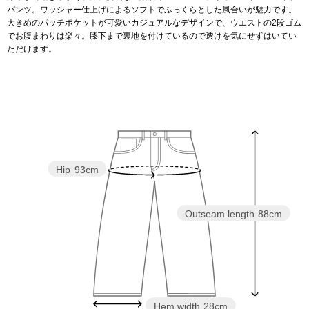
パンツ。ワッシャー仕上げによるソフトでふっくらとした風合いが魅力です。
大きめのパッチポケットが可愛いカジュアルなデザインで、ウエストの2段ゴム
アンダーウェア
リュック･バッ
でお腹まわりは楽々。膝下まで裏地を付けているので透けを気にせずはいてい
ただけます。
ボストンバッグ
スーツケース／
物
その他
Hip
93cm
／アクセサリー
シューズ
Outseam length
88cm
ョン雑貨
スリップオン
レースアップ
Hem width
28cm