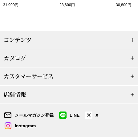
ザ･ノース･フ
ップ
31,900円
28,600円
30,800円
ヘリーハンセン
ンス
カンタベリー
コンテンツ
金谷製靴
カタログ
ヘンリーコット
カスタマーサービス
おすすめ特集
店舗情報
【特集】Trave
メールマガジン登録
LINE
X
【特集】cante
Instagram