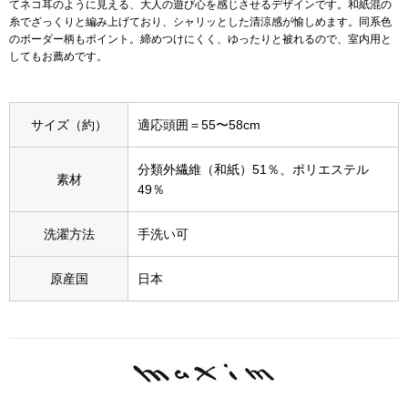
てネコ耳のように見える、大人の遊び心を感じさせるデザインです。和紙混の
糸でざっくりと編み上げており、シャリッとした清涼感が愉しめます。同系色
アンダーウェア
のボーダー柄もポイント。締めつけにくく、ゆったりと被れるので、室内用と
リュック･バッ
してもお薦めです。
ボストンバッグ
サイズ（約）
適応頭囲＝55〜58cm
スーツケース／
分類外繊維（和紙）51％、ポリエステル
素材
物
49％
その他
洗濯方法
手洗い可
／アクセサリー
シューズ
原産国
日本
ョン雑貨
スリップオン
レースアップ