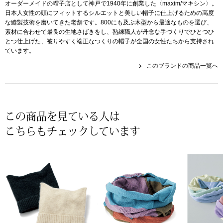
スニーカー
オーダーメイドの帽子店として神戸で1940年に創業した〈maxim/マキシン〉。
日本人女性の頭にフィットするシルエットと美しい帽子に仕上げるための高度
な縫製技術を磨いてきた老舗です。800にも及ぶ木型から最適なものを選び、
ブーツ
素材に合わせて最良の生地さばきをし、熟練職人が丹念な手づくりでひとつひ
とつ仕上げた、被りやすく端正なつくりの帽子が全国の女性たちから支持され
ています。
サンダル
このブランドの商品一覧へ
その他
この商品を見ている人は
財布／小物
こちらもチェックしています
財布／コインケ
革小物
Miss Kyouko／ミスキョウコ
ポーチ
ブランド