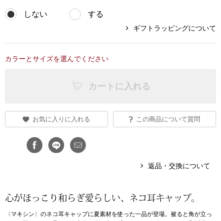
しない
する
ブランド
その他
ギフトラッピングについて
特集
バッグ
カラーとサイズを選んでください
カタログ
トートバッグ
カートに入れる
ス
すべて見る
ハンドバッグ
お気に入りに入れる
この商品について質問
ショルダーバッ
ブリーフケース
返品・交換について
ス／チュニック
クラッチバッグ
心がほっこり和らぎ愛らしい、ネコ耳キャップ。
〈マキシン〉のネコ耳キャップに夏素材を使った一品が登場。被ると角が立っ
ボディバッグ