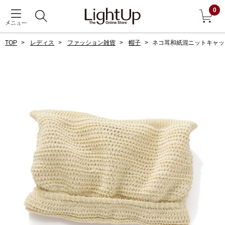
0
メニュー
TOP
レディス
ファッション雑貨
帽子
ネコ耳和紙混ニットキャッ
戻る
アウター
すべて見る
ジャケット
コート
ブルゾン
アンダーウェア
その他