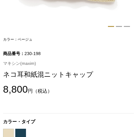
トップス
Tシャツ／カッ
物
ポロシャツ
カラー：ベージュ
／アクセサリー
シャツ
商品番号：
230-198
ョン雑貨
マキシン(maxim)
トレーナー／パ
ネコ耳和紙混ニットキャップ
セーター／カー
8,800
円
（税込）
ベスト
その他
カラー・タイプ