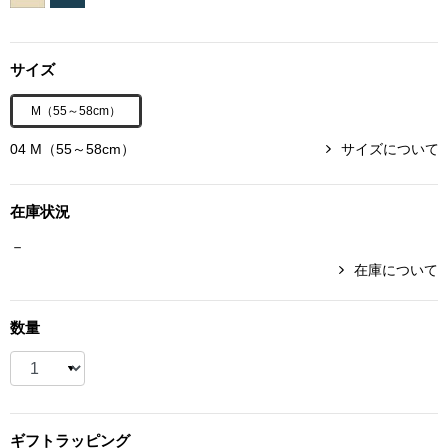
ボトムス
サイズ
パンツ／スラッ
M（55～58cm）
ショート･クロ
04 M（55～58cm）
サイズについて
デニム
在庫状況
その他
－
在庫について
ルーム･アン
数量
ルームウェア／
BOGARD 最新号はこちら
アンダーウェア
ギフト
ラッピング