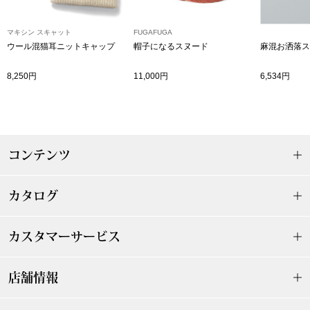
その他
マキシン スキャット
FUGAFUGA
特集
ウール混猫耳ニットキャップ
帽子になるスヌード
麻混お洒落ス
ウオッチ／ア
8,250円
11,000円
6,534円
ホビー
すべて見る
ウオッチ
ネックレス
コンテンツ
ック
ブレスレット
カタログ
その他
カスタマーサービス
･テーブルウェア
ファッション
店舗情報