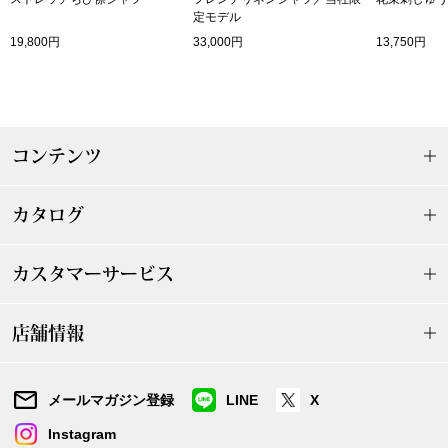
定モデル
〈セイコー〉マウリッツハイス美術館公認フェ
その他
19,800円
33,000円
13,750円
ルメールオマージュウオッチ
ブランド
和装
コンテンツ
特集
和装小物
カタログ
その他
ティ
すべて見る
カスタマーサービス
ケア
その他
店舗情報
ア
おすすめブラ
メールマガジン登録
LINE
X
Instagram