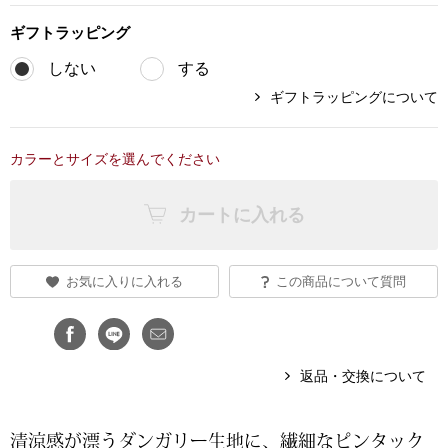
ブランド
ギフト
ラッピング
その他
しない
する
特集
ギフトラッピングについて
バッグ
カタログ
カラーとサイズを選んでください
トートバッグ
カートに入れる
ス
すべて見る
ハンドバッグ
ショルダーバッ
お気に入りに入れる
この商品について質問
ブリーフケース
返品・交換について
ス／チュニック
クラッチバッグ
清涼感が漂うダンガリー生地に、繊細なピンタック
ボディバッグ