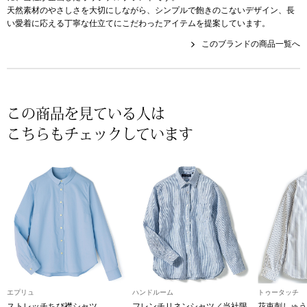
帽子
キッズ
天然素材のやさしさを大切にしながら、シンプルで飽きのこないデザイン、長
い愛着に応える丁寧な仕立てにこだわったアイテムを提案しています。
ネクタイ
芸品
このブランドの商品一覧へ
マフラー／スヌ
この商品を見ている人は
スカーフ／スト
こちらもチェックしています
手袋
ベルト
靴下
サングラス／メ
エプリュ
ハンドルーム
トゥータッチ
傘／日傘
ストレッチちび襟シャツ
フレンチリネンシャツ／当社限
花束刺しゅう