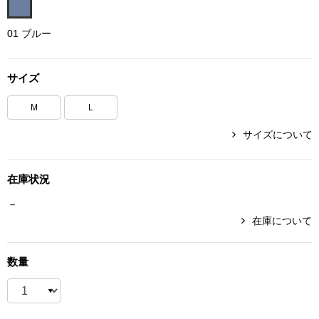
ボトムス
01 ブルー
パンツ／スラッ
サイズ
ショート･クロ
M
L
デニム
サイズについて
その他
在庫状況
－
在庫について
ルーム･アン
数量
ルームウェア／
BOGARD 最新号はこちら
アンダーウェア