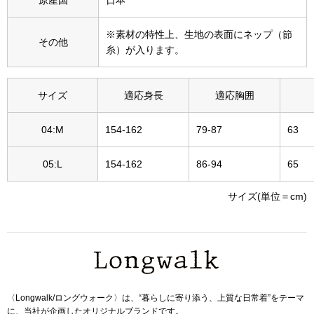
その他
※素材の特性上、生地の表面にネップ（節
特集
その他
糸）が入ります。
ウオッチ／ア
ホビー
すべて見る
サイズ
適応身長
適応胸囲
ウオッチ
04:M
154-162
79-87
63
ネックレス
05:L
154-162
86-94
65
ック
ブレスレット
サイズ(単位＝cm)
その他
･テーブルウェア
ファッション
〈Longwalk/ロングウォーク〉は、“暮らしに寄り添う、上質な日常着”をテーマ
に、当社が企画したオリジナルブランドです。