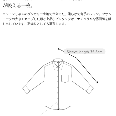
が映える一枚。
アンダーウェア
リュック･バッ
コットンリネンのダンガリー生地で仕立てた、柔らかで薄手のシャツ。ブザム
ヨークの大きくカーブした形と上品なピンタックが、ナチュラルな雰囲気を醸
し出しています。羽織りとしても重宝します。
ボストンバッグ
スーツケース／
Sleeve length
76.5cm
物
その他
／アクセサリー
シューズ
ョン雑貨
スリップオン
レースアップ