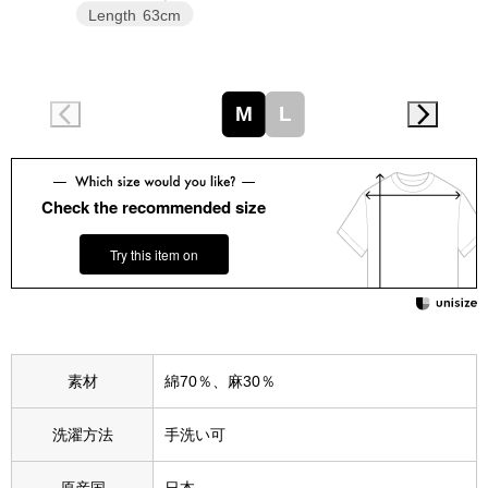
スニーカー
Length
63cm
ブーツ
M
L
サンダル
その他
Check the recommended size
Try this item on
財布／小物
財布／コインケ
素材
綿70％、麻30％
革小物
Miss Kyouko／ミスキョウコ
洗濯方法
手洗い可
ポーチ
ブランド
原産国
日本