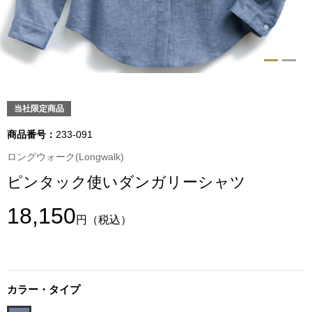
トップス
Tシャツ／カッ
物
ポロシャツ
／アクセサリー
当社限定商品
シャツ
商品番号：
233-091
ョン雑貨
ロングウォーク(Longwalk)
トレーナー／パ
ピンタック使いダンガリーシャツ
セーター／カー
18,150
円
（税込）
ベスト
その他
カラー・タイプ