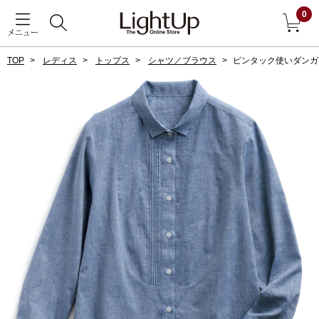
0
メニュー
TOP
レディス
トップス
シャツ／ブラウス
ピンタック使いダンガ
戻る
アウター
すべて見る
ジャケット
コート
ブルゾン
アンダーウェア
その他